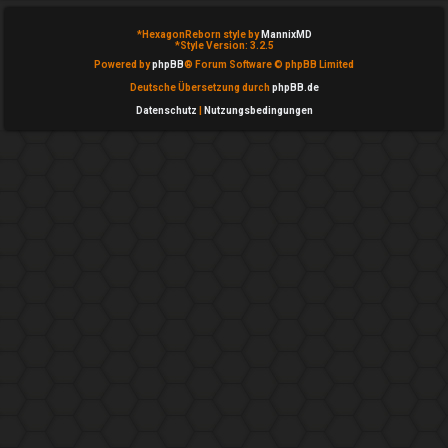
n
b
*
HexagonReborn style by
MannixMD
*
Style Version: 3.2.5
Powered by
phpBB
® Forum Software © phpBB Limited
e
Deutsche Übersetzung durch
phpBB.de
a
Datenschutz
|
Nutzungsbedingungen
n
t
w
o
r
t
e
t
e