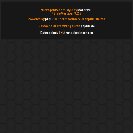
n
b
*
HexagonReborn style by
MannixMD
*
Style Version: 3.2.5
Powered by
phpBB
® Forum Software © phpBB Limited
e
Deutsche Übersetzung durch
phpBB.de
a
Datenschutz
|
Nutzungsbedingungen
n
t
w
o
r
t
e
t
e