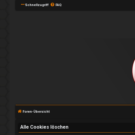
Schnellzugriff
FAQ
A
n
m
e
l
Foren-Übersicht
d
e
Alle Cookies löschen