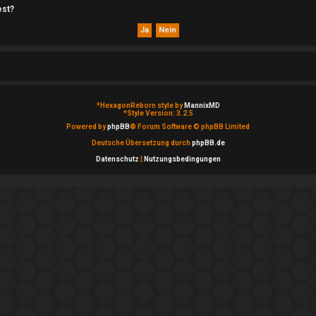
est?
*
HexagonReborn style by
MannixMD
*
Style Version: 3.2.5
Powered by
phpBB
® Forum Software © phpBB Limited
Deutsche Übersetzung durch
phpBB.de
Datenschutz
|
Nutzungsbedingungen