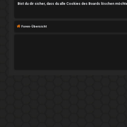
n
Bist du dir sicher, dass du alle Cookies des Boards löschen möcht
R
Foren-Übersicht
e
g
i
s
t
r
i
e
r