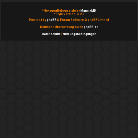
n
b
*
HexagonReborn style by
MannixMD
*
Style Version: 3.2.5
Powered by
phpBB
® Forum Software © phpBB Limited
e
Deutsche Übersetzung durch
phpBB.de
a
Datenschutz
|
Nutzungsbedingungen
n
t
w
o
r
t
e
t
e