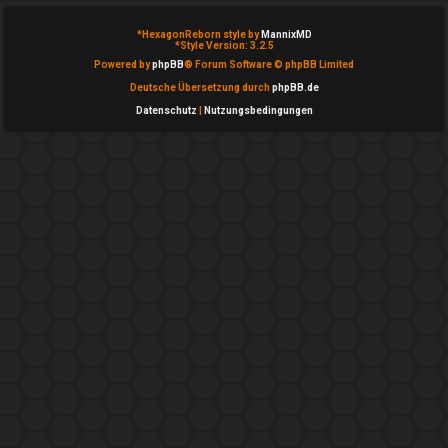
n
b
*
HexagonReborn style by
MannixMD
*
Style Version: 3.2.5
Powered by
phpBB
® Forum Software © phpBB Limited
e
Deutsche Übersetzung durch
phpBB.de
a
Datenschutz
|
Nutzungsbedingungen
n
t
w
o
r
t
e
t
e