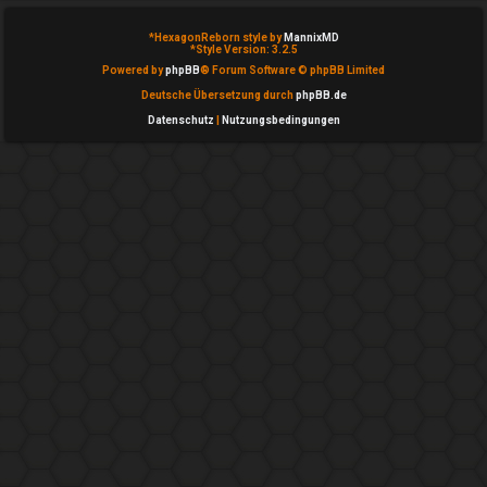
n
b
*
HexagonReborn style by
MannixMD
*
Style Version: 3.2.5
Powered by
phpBB
® Forum Software © phpBB Limited
e
Deutsche Übersetzung durch
phpBB.de
a
Datenschutz
|
Nutzungsbedingungen
n
t
w
o
r
t
e
t
e