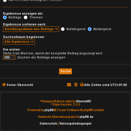
T
h
Ergebnisse anzeigen als:
Beiträge
Themen
e
Ergebnisse sortieren nach:
Aufsteigend
Absteigend
m
Suchzeitraum begrenzen:
e
Die ersten:
n
Stelle 0 als Wert ein, damit der komplette Beitrag angezeigt wird.
Zeichen der Beiträge anzeigen
A
Foren-Übersicht
Alle Zeiten sind
UTC+01:00
k
t
*
HexagonReborn style by
MannixMD
*
Style Version: 3.2.5
i
Powered by
phpBB
® Forum Software © phpBB Limited
Deutsche Übersetzung durch
phpBB.de
v
Datenschutz
|
Nutzungsbedingungen