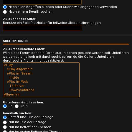
n
Nach allen Begriffen suchen oder Suche wie angegeben verwenden
b
Nach einem Begriff suchen
Zu suchender Autor:
e
Benutze ein * als Platzhalter für teilweise Übereinstimmungen.
a
n
SUCHOPTIONEN
Zu durchsuchende Foren:
t
Wähle das Forum oder die Foren aus, in denen gesucht werden soll. Unterforen
werden automatisch mit durchsucht, sofern du die Option „Unterforen
durchsuchen“ unten nicht deaktivierst.
w
o
r
t
e
Unterforen durchsuchen:
Ja
Nein
t
Innerhalb suchen:
Betreff und Text der Beiträge
Nur im Text der Beiträge
e
Nur im Betreff der Themen
Nur im ersten Beitrag der Themen