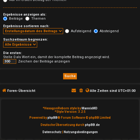
T
h
Ergebnisse anzeigen als:
Beiträge
Themen
e
Ergebnisse sortieren nach:
Aufsteigend
Absteigend
m
Suchzeitraum begrenzen:
e
Die ersten:
n
Stelle 0 als Wert ein, damit der komplette Beitrag angezeigt wird.
Zeichen der Beiträge anzeigen
A
Foren-Übersicht
Alle Zeiten sind
UTC+01:00
k
t
*
HexagonReborn style by
MannixMD
*
Style Version: 3.2.5
i
Powered by
phpBB
® Forum Software © phpBB Limited
Deutsche Übersetzung durch
phpBB.de
v
Datenschutz
|
Nutzungsbedingungen