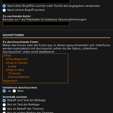
n
Nach allen Begriffen suchen oder Suche wie angegeben verwenden
b
Nach einem Begriff suchen
Zu suchender Autor:
e
Benutze ein * als Platzhalter für teilweise Übereinstimmungen.
a
n
SUCHOPTIONEN
Zu durchsuchende Foren:
t
Wähle das Forum oder die Foren aus, in denen gesucht werden soll. Unterforen
werden automatisch mit durchsucht, sofern du die Option „Unterforen
durchsuchen“ unten nicht deaktivierst.
w
o
r
t
e
Unterforen durchsuchen:
Ja
Nein
t
Innerhalb suchen:
Betreff und Text der Beiträge
Nur im Text der Beiträge
e
Nur im Betreff der Themen
Nur im ersten Beitrag der Themen