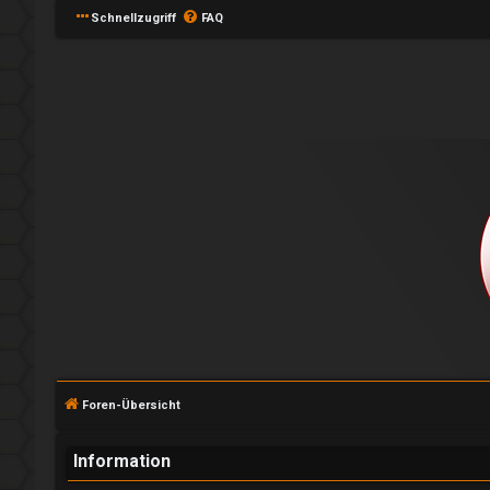
Schnellzugriff
FAQ
A
n
m
e
l
Foren-Übersicht
d
e
Information