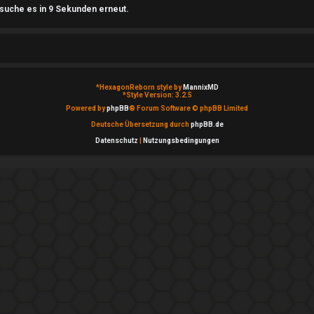
rsuche es in 9 Sekunden erneut.
*
HexagonReborn style by
MannixMD
*
Style Version: 3.2.5
Powered by
phpBB
® Forum Software © phpBB Limited
Deutsche Übersetzung durch
phpBB.de
Datenschutz
|
Nutzungsbedingungen