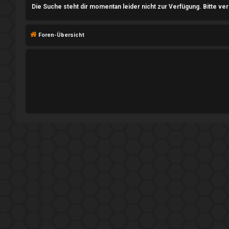
n
Die Suche steht dir momentan leider nicht zur Verfügung. Bitte ve
Foren-Übersicht
R
e
g
i
s
t
r
i
e
r