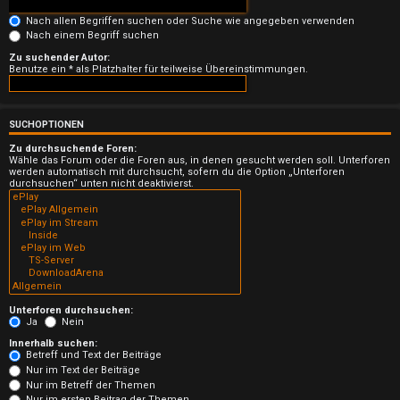
n
Nach allen Begriffen suchen oder Suche wie angegeben verwenden
b
Nach einem Begriff suchen
Zu suchender Autor:
e
Benutze ein * als Platzhalter für teilweise Übereinstimmungen.
a
n
SUCHOPTIONEN
Zu durchsuchende Foren:
t
Wähle das Forum oder die Foren aus, in denen gesucht werden soll. Unterforen
werden automatisch mit durchsucht, sofern du die Option „Unterforen
durchsuchen“ unten nicht deaktivierst.
w
o
r
t
e
Unterforen durchsuchen:
Ja
Nein
t
Innerhalb suchen:
Betreff und Text der Beiträge
Nur im Text der Beiträge
e
Nur im Betreff der Themen
Nur im ersten Beitrag der Themen