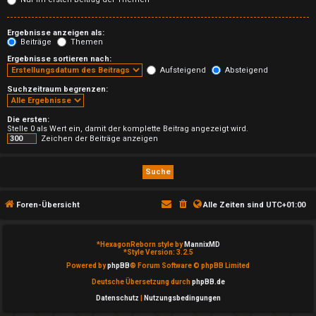
T
h
Ergebnisse anzeigen als:
Beiträge
Themen
e
Ergebnisse sortieren nach:
Aufsteigend
Absteigend
m
Suchzeitraum begrenzen:
e
Die ersten:
n
Stelle 0 als Wert ein, damit der komplette Beitrag angezeigt wird.
Zeichen der Beiträge anzeigen
A
Foren-Übersicht
Alle Zeiten sind
UTC+01:00
k
t
*
HexagonReborn style by
MannixMD
*
Style Version: 3.2.5
i
Powered by
phpBB
® Forum Software © phpBB Limited
Deutsche Übersetzung durch
phpBB.de
v
Datenschutz
|
Nutzungsbedingungen