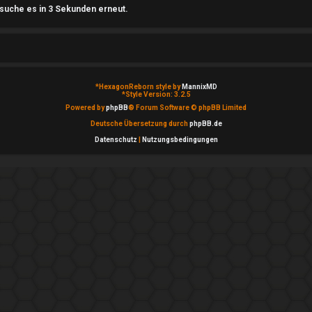
rsuche es in 3 Sekunden erneut.
*
HexagonReborn style by
MannixMD
*
Style Version: 3.2.5
Powered by
phpBB
® Forum Software © phpBB Limited
Deutsche Übersetzung durch
phpBB.de
Datenschutz
|
Nutzungsbedingungen