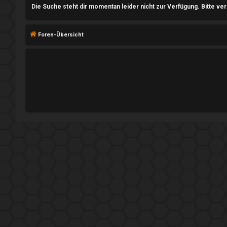
n
Die Suche steht dir momentan leider nicht zur Verfügung. Bitte ve
Foren-Übersicht
R
e
g
i
s
t
r
i
e
r