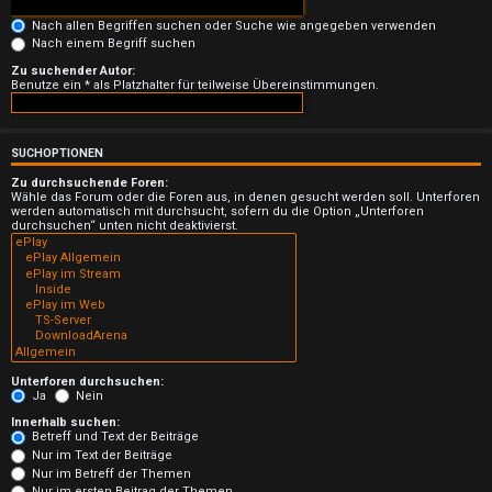
n
Nach allen Begriffen suchen oder Suche wie angegeben verwenden
b
Nach einem Begriff suchen
Zu suchender Autor:
e
Benutze ein * als Platzhalter für teilweise Übereinstimmungen.
a
n
SUCHOPTIONEN
Zu durchsuchende Foren:
t
Wähle das Forum oder die Foren aus, in denen gesucht werden soll. Unterforen
werden automatisch mit durchsucht, sofern du die Option „Unterforen
durchsuchen“ unten nicht deaktivierst.
w
o
r
t
e
Unterforen durchsuchen:
Ja
Nein
t
Innerhalb suchen:
Betreff und Text der Beiträge
Nur im Text der Beiträge
e
Nur im Betreff der Themen
Nur im ersten Beitrag der Themen