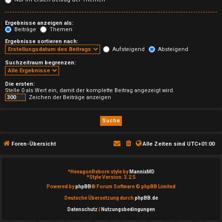
T
h
Ergebnisse anzeigen als:
Beiträge
Themen
e
Ergebnisse sortieren nach:
Aufsteigend
Absteigend
m
Suchzeitraum begrenzen:
e
Die ersten:
n
Stelle 0 als Wert ein, damit der komplette Beitrag angezeigt wird.
Zeichen der Beiträge anzeigen
A
Foren-Übersicht
Alle Zeiten sind
UTC+01:00
k
t
*
HexagonReborn style by
MannixMD
*
Style Version: 3.2.5
i
Powered by
phpBB
® Forum Software © phpBB Limited
Deutsche Übersetzung durch
phpBB.de
v
Datenschutz
|
Nutzungsbedingungen