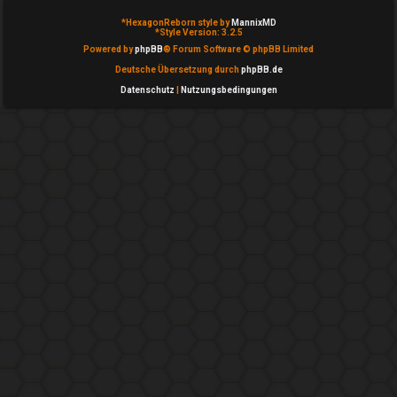
n
*
HexagonReborn style by
MannixMD
b
*
Style Version: 3.2.5
Powered by
phpBB
® Forum Software © phpBB Limited
e
Deutsche Übersetzung durch
phpBB.de
a
Datenschutz
|
Nutzungsbedingungen
n
t
w
o
r
t
e
t
e