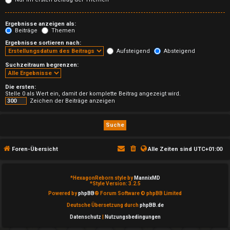
T
h
Ergebnisse anzeigen als:
Beiträge
Themen
e
Ergebnisse sortieren nach:
Aufsteigend
Absteigend
m
Suchzeitraum begrenzen:
e
Die ersten:
n
Stelle 0 als Wert ein, damit der komplette Beitrag angezeigt wird.
Zeichen der Beiträge anzeigen
A
Foren-Übersicht
Alle Zeiten sind
UTC+01:00
k
t
*
HexagonReborn style by
MannixMD
*
Style Version: 3.2.5
i
Powered by
phpBB
® Forum Software © phpBB Limited
Deutsche Übersetzung durch
phpBB.de
v
Datenschutz
|
Nutzungsbedingungen