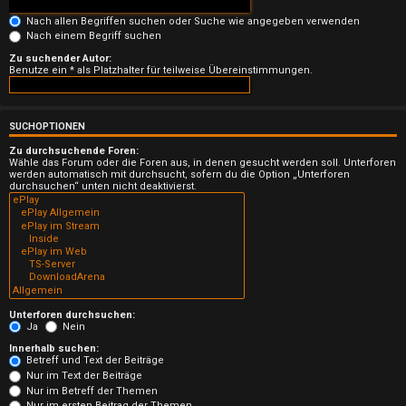
n
Nach allen Begriffen suchen oder Suche wie angegeben verwenden
b
Nach einem Begriff suchen
Zu suchender Autor:
e
Benutze ein * als Platzhalter für teilweise Übereinstimmungen.
a
n
SUCHOPTIONEN
Zu durchsuchende Foren:
t
Wähle das Forum oder die Foren aus, in denen gesucht werden soll. Unterforen
werden automatisch mit durchsucht, sofern du die Option „Unterforen
durchsuchen“ unten nicht deaktivierst.
w
o
r
t
e
Unterforen durchsuchen:
Ja
Nein
t
Innerhalb suchen:
Betreff und Text der Beiträge
Nur im Text der Beiträge
e
Nur im Betreff der Themen
Nur im ersten Beitrag der Themen