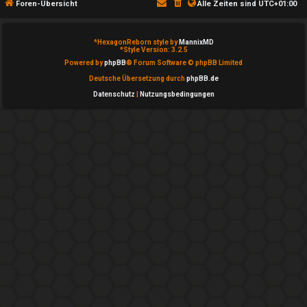
u
Foren-Übersicht
Alle Zeiten sind
UTC+01:00
↳
c
*
HexagonReborn style by
MannixMD
h
*
Style Version: 3.2.5
I
Powered by
phpBB
® Forum Software © phpBB Limited
e
n
Deutsche Übersetzung durch
phpBB.de
Datenschutz
|
Nutzungsbedingungen
s
F
i
A
d
Q
e
↳
e
P