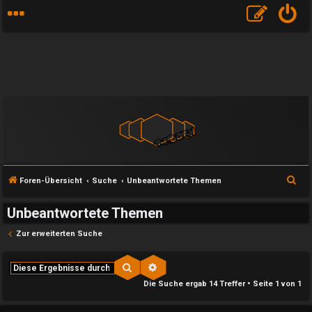
S
Foren-Übersicht
Suche
Unbeantwortete Themen
u
Unbeantwortete Themen
c
h
Zur erweiterten Suche
e
Suche
Erweiterte Suche
Die Suche ergab 14 Treffer • Seite
1
von
1