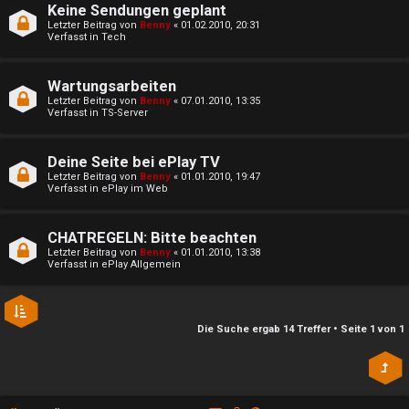
t
Keine Sendungen geplant
P
Letzter Beitrag von
Benny
«
01.02.2010, 20:31
i
Verfasst in
Tech
l
v
a
Wartungsarbeiten
e
Letzter Beitrag von
Benny
«
07.01.2010, 13:35
Verfasst in
TS-Server
y
T
i
Deine Seite bei ePlay TV
h
Letzter Beitrag von
Benny
«
01.01.2010, 19:47
m
Verfasst in
ePlay im Web
e
S
m
CHATREGELN: Bitte beachten
t
Letzter Beitrag von
Benny
«
01.01.2010, 13:38
e
Verfasst in
ePlay Allgemein
r
n
e
Die Suche ergab 14 Treffer • Seite
1
von
1
a
S
m