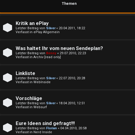
Themen
e
Kritik an ePlay
U
P
Letzter Beitrag von
Silver
«
20.04.2011, 18:22
Verfasst in
ePlay Allgemein
n
l
b
a
Was haltet Ihr vom neuen Sendeplan?
Letzter Beitrag von
Benny
«
29.07.2010, 22:23
e
y
Verfasst in
Archiv [read only]
a
↳
Linkliste
n
Letzter Beitrag von
Silver
«
22.07.2010, 20:28
Verfasst in
WebInside
t
e
Vorschläge
w
P
Letzter Beitrag von
Silver
«
18.04.2010, 12:51
Verfasst in
Websurf
o
l
r
Eure Ideen sind gefragt!!!
a
Letzter Beitrag von
Florian
«
04.04.2010, 20:58
t
Verfasst in
Nerd Inside