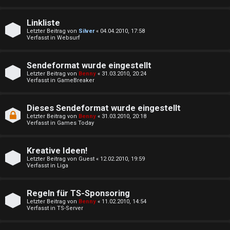
y
e
A
Linkliste
t
Letzter Beitrag von
Silver
«
04.04.2010, 17:58
l
Verfasst in
Websurf
e
l
T
Sendeformat wurde eingestellt
g
Letzter Beitrag von
Benny
«
31.03.2010, 20:24
Verfasst in
GameBreaker
h
e
e
Dieses Sendeformat wurde eingestellt
m
Letzter Beitrag von
Benny
«
31.03.2010, 20:18
m
Verfasst in
Games Today
e
e
i
Kreative Ideen!
n
Letzter Beitrag von
Guest
«
12.02.2010, 19:59
n
Verfasst in
Liga
↳
Regeln für TS-Sponsoring
A
Letzter Beitrag von
Benny
«
11.02.2010, 14:54
Verfasst in
TS-Server
k
e