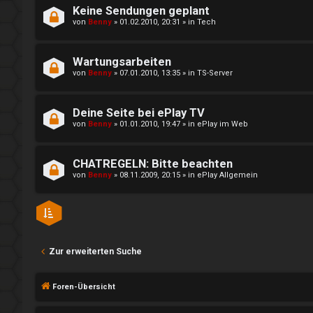
t
m
Keine Sendungen geplant
von
Benny
»
01.02.2010, 20:31
» in
Tech
w
S
o
t
Wartungsarbeiten
von
Benny
»
07.01.2010, 13:35
» in
TS-Server
r
r
t
e
Deine Seite bei ePlay TV
von
Benny
»
01.01.2010, 19:47
» in
ePlay im Web
e
a
t
m
CHATREGELN: Bitte beachten
von
Benny
»
08.11.2009, 20:15
» in
ePlay Allgemein
e
↳
T
h
I
e
Zur erweiterten Suche
n
m
s
Foren-Übersicht
e