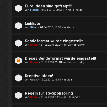
i
m
Eure Ideen sind gefragt!!!
von
Florian
»
04.04.2010, 20:58
» in
Nerd Inside
e
e
r
i
Linkliste
von
Silver
»
04.04.2010, 17:58
» in
Websurf
e
n
n
Sendeformat wurde eingestellt
↳
von
Benny
»
31.03.2010, 20:24
» in
GameBreaker
Dieses Sendeformat wurde eingestellt
U
e
von
Benny
»
31.03.2010, 20:18
» in
Games Today
n
P
b
l
Kreative Ideen!
von
Guest
»
12.02.2010, 19:59
» in
Liga
e
a
a
y
Regeln für TS-Sponsoring
von
Benny
»
11.02.2010, 14:54
» in
TS-Server
n
i