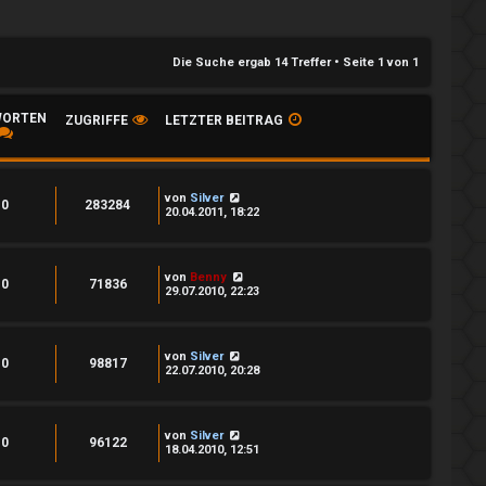
Die Suche ergab 14 Treffer • Seite
1
von
1
ORTEN
ZUGRIFFE
LETZTER BEITRAG
von
Silver
0
283284
20.04.2011, 18:22
von
Benny
0
71836
29.07.2010, 22:23
von
Silver
0
98817
22.07.2010, 20:28
von
Silver
0
96122
18.04.2010, 12:51