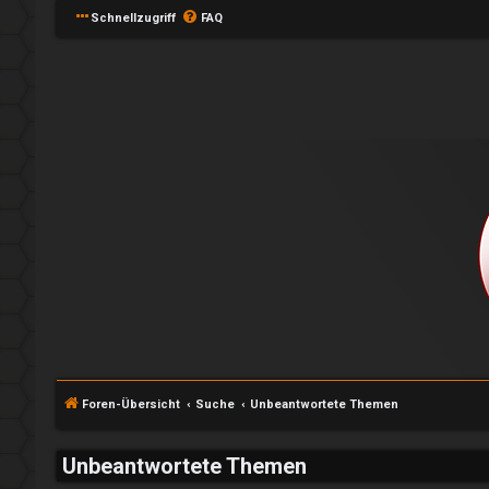
Schnellzugriff
FAQ
e
A
P
Foren-Übersicht
Suche
Unbeantwortete Themen
n
l
m
a
Unbeantwortete Themen