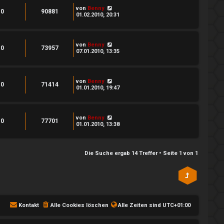
von
Benny
0
90881
01.02.2010, 20:31
von
Benny
0
73957
07.01.2010, 13:35
von
Benny
0
71414
01.01.2010, 19:47
von
Benny
0
77701
01.01.2010, 13:38
Die Suche ergab 14 Treffer • Seite
1
von
1
Kontakt
Alle Cookies löschen
Alle Zeiten sind
UTC+01:00