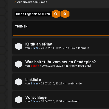
e
y
Zur erweiterten Suche
l
↳
Suche
Erweiterte Suche
d
e
THEMEN
e
n
P
Kritik an ePlay
l
von
Silver
»
20.04.2011, 18:22
» in
ePlay Allgemein
R
a
Was haltet Ihr vom neuen Sendeplan?
e
y
von
Benny
»
29.07.2010, 22:23
» in
Archiv [read only]
g
A
Linkliste
i
l
von
Silver
»
22.07.2010, 20:28
» in
WebInside
s
l
t
g
Vorschläge
von
Silver
»
18.04.2010, 12:51
» in
Websurf
r
e