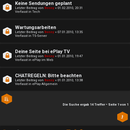
t
Keine Sendungen geplant
P
Letzter Beitrag von
Benny
«
01.02.2010, 20:31
i
Verfasst in
Tech
l
v
a
Wartungsarbeiten
e
Letzter Beitrag von
Benny
«
07.01.2010, 13:35
Verfasst in
TS-Server
y
T
i
Deine Seite bei ePlay TV
h
Letzter Beitrag von
Benny
«
01.01.2010, 19:47
m
Verfasst in
ePlay im Web
e
S
m
CHATREGELN: Bitte beachten
t
Letzter Beitrag von
Benny
«
01.01.2010, 13:38
e
Verfasst in
ePlay Allgemein
r
n
e
Die Suche ergab 14 Treffer • Seite
1
von
1
a
S
m