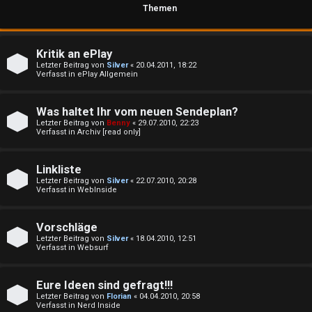
Themen
e
Kritik an ePlay
U
P
Letzter Beitrag von
Silver
«
20.04.2011, 18:22
Verfasst in
ePlay Allgemein
n
l
b
a
Was haltet Ihr vom neuen Sendeplan?
Letzter Beitrag von
Benny
«
29.07.2010, 22:23
e
y
Verfasst in
Archiv [read only]
a
↳
Linkliste
n
Letzter Beitrag von
Silver
«
22.07.2010, 20:28
Verfasst in
WebInside
t
e
Vorschläge
w
P
Letzter Beitrag von
Silver
«
18.04.2010, 12:51
Verfasst in
Websurf
o
l
r
Eure Ideen sind gefragt!!!
a
Letzter Beitrag von
Florian
«
04.04.2010, 20:58
t
Verfasst in
Nerd Inside