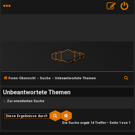
S
Foren-Übersicht
Suche
Unbeantwortete Themen
u
Unbeantwortete Themen
c
h
Zur erweiterten Suche
e
Suche
Erweiterte Suche
Die Suche ergab 14 Treffer • Seite
1
von
1