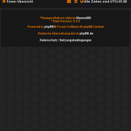
u
Foren-Übersicht
Alle Zeiten sind
UTC+01:00
↳
c
*
HexagonReborn style by
MannixMD
h
*
Style Version: 3.2.5
I
Powered by
phpBB
® Forum Software © phpBB Limited
e
n
Deutsche Übersetzung durch
phpBB.de
Datenschutz
|
Nutzungsbedingungen
s
F
i
A
d
Q
e
↳
e
P