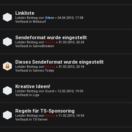
y
e
A
Linkliste
t
Letzter Beitrag von
Silver
«
04.04.2010, 17:58
l
Verfasst in
Websurf
e
l
T
Sendeformat wurde eingestellt
g
Letzter Beitrag von
Benny
«
31.03.2010, 20:24
Verfasst in
GameBreaker
h
e
e
Dieses Sendeformat wurde eingestellt
m
Letzter Beitrag von
Benny
«
31.03.2010, 20:18
m
Verfasst in
Games Today
e
e
i
Kreative Ideen!
n
Letzter Beitrag von
Guest
«
12.02.2010, 19:59
n
Verfasst in
Liga
↳
Regeln für TS-Sponsoring
A
Letzter Beitrag von
Benny
«
11.02.2010, 14:54
Verfasst in
TS-Server
k
e