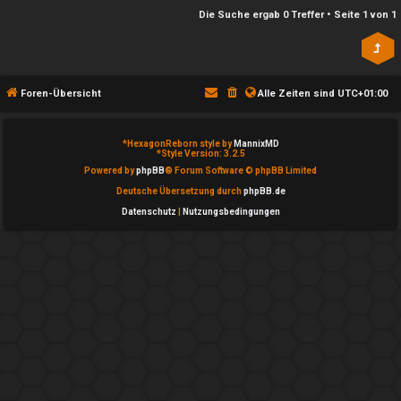
n
l
Die Suche ergab 0 Treffer • Seite
1
von
1
b
a
e
y
a
Foren-Übersicht
Alle Zeiten sind
UTC+01:00
↳
n
*
HexagonReborn style by
MannixMD
t
*
Style Version: 3.2.5
e
Powered by
phpBB
® Forum Software © phpBB Limited
w
Deutsche Übersetzung durch
phpBB.de
P
Datenschutz
|
Nutzungsbedingungen
o
l
r
a
t
y
e
A
t
l
e
l