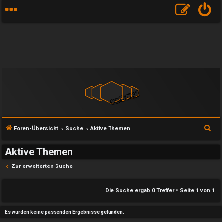
S
Foren-Übersicht
Suche
Aktive Themen
u
Aktive Themen
c
h
Zur erweiterten Suche
e
e
Die Suche ergab 0 Treffer • Seite
1
von
1
U
P
Es wurden keine passenden Ergebnisse gefunden.