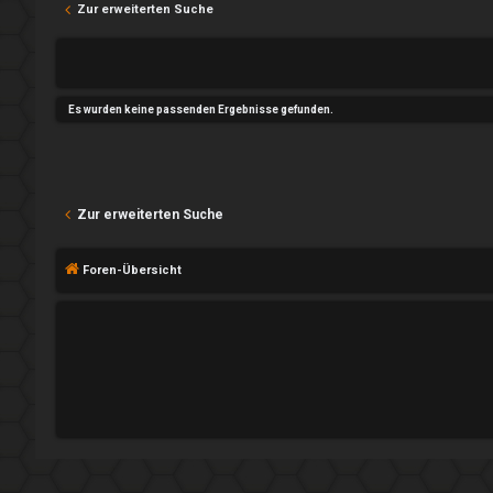
n
Zur erweiterten Suche
P
l
R
a
Es wurden keine passenden Ergebnisse gefunden.
e
y
g
A
i
l
Zur erweiterten Suche
s
l
Foren-Übersicht
t
g
r
e
i
m
e
e
r
i