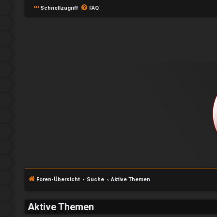
Schnellzugriff
FAQ
e
A
P
n
l
m
a
e
y
l
↳
Foren-Übersicht
Suche
Aktive Themen
d
e
Aktive Themen
e