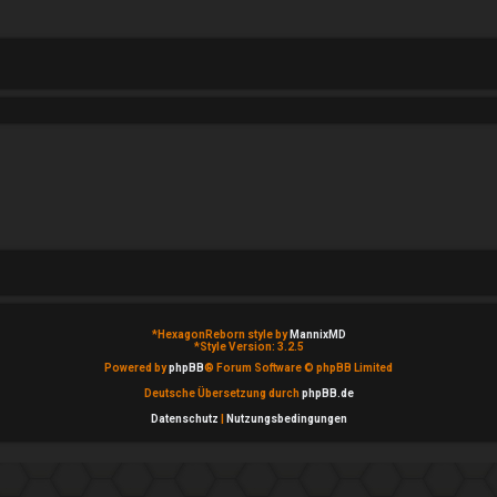
*
HexagonReborn style by
MannixMD
*
Style Version: 3.2.5
Powered by
phpBB
® Forum Software © phpBB Limited
Deutsche Übersetzung durch
phpBB.de
Datenschutz
|
Nutzungsbedingungen