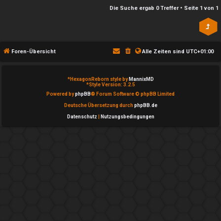
n
l
Die Suche ergab 0 Treffer • Seite
1
von
1
b
a
e
y
a
Foren-Übersicht
Alle Zeiten sind
UTC+01:00
↳
n
*
HexagonReborn style by
MannixMD
t
*
Style Version: 3.2.5
e
Powered by
phpBB
® Forum Software © phpBB Limited
w
Deutsche Übersetzung durch
phpBB.de
P
Datenschutz
|
Nutzungsbedingungen
o
l
r
a
t
y
e
A
t
l
e
l