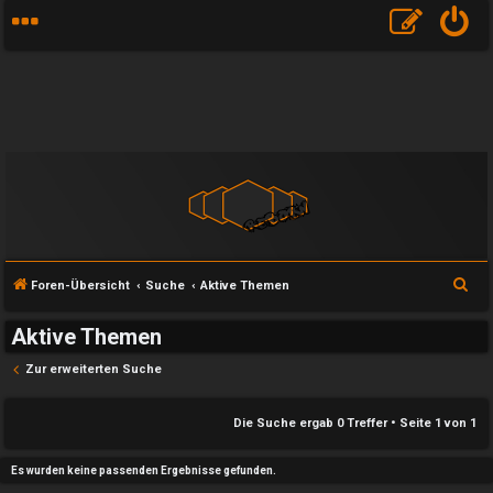
S
Foren-Übersicht
Suche
Aktive Themen
u
Aktive Themen
c
h
Zur erweiterten Suche
e
e
Die Suche ergab 0 Treffer • Seite
1
von
1
U
P
Es wurden keine passenden Ergebnisse gefunden.