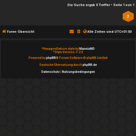
n
l
Die Suche ergab 0 Treffer • Seite
1
von
1
b
a
e
y
a
Foren-Übersicht
Alle Zeiten sind
UTC+01:00
↳
n
*
HexagonReborn style by
MannixMD
t
*
Style Version: 3.2.5
e
Powered by
phpBB
® Forum Software © phpBB Limited
w
Deutsche Übersetzung durch
phpBB.de
P
Datenschutz
|
Nutzungsbedingungen
o
l
r
a
t
y
e
A
t
l
e
l