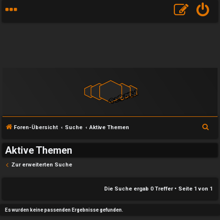
S
Foren-Übersicht
Suche
Aktive Themen
u
Aktive Themen
c
h
Zur erweiterten Suche
e
e
Die Suche ergab 0 Treffer • Seite
1
von
1
U
P
Es wurden keine passenden Ergebnisse gefunden.