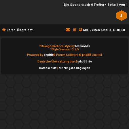
n
l
Die Suche ergab 0 Treffer • Seite
1
von
1
b
a
e
y
a
Foren-Übersicht
Alle Zeiten sind
UTC+01:00
↳
n
*
HexagonReborn style by
MannixMD
t
*
Style Version: 3.2.5
e
Powered by
phpBB
® Forum Software © phpBB Limited
w
Deutsche Übersetzung durch
phpBB.de
P
Datenschutz
|
Nutzungsbedingungen
o
l
r
a
t
y
e
A
t
l
e
l