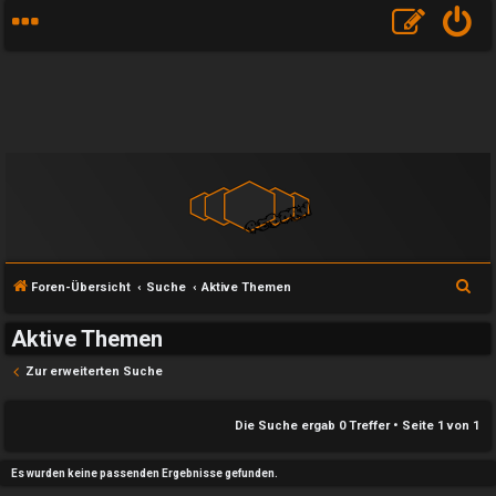
S
Foren-Übersicht
Suche
Aktive Themen
u
Aktive Themen
c
h
Zur erweiterten Suche
e
e
Die Suche ergab 0 Treffer • Seite
1
von
1
U
P
Es wurden keine passenden Ergebnisse gefunden.