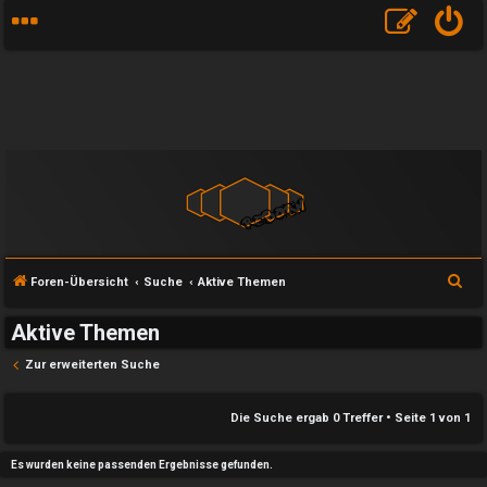
S
Foren-Übersicht
Suche
Aktive Themen
u
Aktive Themen
c
h
Zur erweiterten Suche
e
e
Die Suche ergab 0 Treffer • Seite
1
von
1
U
P
Es wurden keine passenden Ergebnisse gefunden.