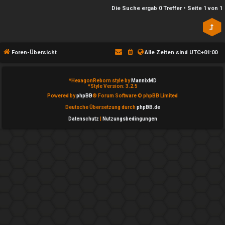
n
l
Die Suche ergab 0 Treffer • Seite
1
von
1
b
a
e
y
a
Foren-Übersicht
Alle Zeiten sind
UTC+01:00
↳
n
*
HexagonReborn style by
MannixMD
t
*
Style Version: 3.2.5
e
Powered by
phpBB
® Forum Software © phpBB Limited
w
Deutsche Übersetzung durch
phpBB.de
P
Datenschutz
|
Nutzungsbedingungen
o
l
r
a
t
y
e
A
t
l
e
l