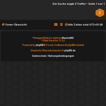
n
l
Die Suche ergab 0 Treffer • Seite
1
von
1
b
a
e
y
a
Foren-Übersicht
Alle Zeiten sind
UTC+01:00
↳
n
*
HexagonReborn style by
MannixMD
t
*
Style Version: 3.2.5
e
Powered by
phpBB
® Forum Software © phpBB Limited
w
Deutsche Übersetzung durch
phpBB.de
P
Datenschutz
|
Nutzungsbedingungen
o
l
r
a
t
y
e
A
t
l
e
l