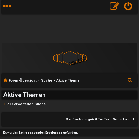
S
Foren-Übersicht
Suche
Aktive Themen
u
Aktive Themen
c
h
Zur erweiterten Suche
e
e
Die Suche ergab 0 Treffer • Seite
1
von
1
U
P
Es wurden keine passenden Ergebnisse gefunden.