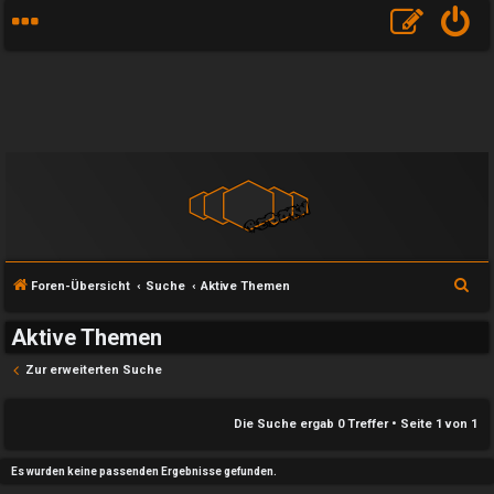
S
Foren-Übersicht
Suche
Aktive Themen
u
Aktive Themen
c
h
Zur erweiterten Suche
e
e
Die Suche ergab 0 Treffer • Seite
1
von
1
U
P
Es wurden keine passenden Ergebnisse gefunden.