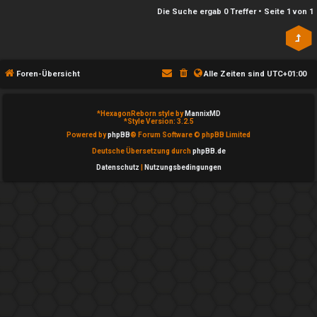
n
l
Die Suche ergab 0 Treffer • Seite
1
von
1
b
a
e
y
a
Foren-Übersicht
Alle Zeiten sind
UTC+01:00
↳
n
*
HexagonReborn style by
MannixMD
t
*
Style Version: 3.2.5
e
Powered by
phpBB
® Forum Software © phpBB Limited
w
Deutsche Übersetzung durch
phpBB.de
P
Datenschutz
|
Nutzungsbedingungen
o
l
r
a
t
y
e
A
t
l
e
l