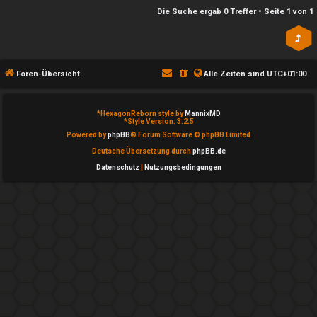
n
l
Die Suche ergab 0 Treffer • Seite
1
von
1
b
a
e
y
a
Foren-Übersicht
Alle Zeiten sind
UTC+01:00
↳
n
*
HexagonReborn style by
MannixMD
t
*
Style Version: 3.2.5
e
Powered by
phpBB
® Forum Software © phpBB Limited
w
Deutsche Übersetzung durch
phpBB.de
P
Datenschutz
|
Nutzungsbedingungen
o
l
r
a
t
y
e
A
t
l
e
l