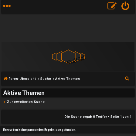
S
Foren-Übersicht
Suche
Aktive Themen
u
Aktive Themen
c
h
Zur erweiterten Suche
e
e
Die Suche ergab 0 Treffer • Seite
1
von
1
U
P
Es wurden keine passenden Ergebnisse gefunden.