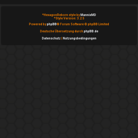
T
h
*
HexagonReborn style by
MannixMD
*
Style Version: 3.2.5
e
Powered by
phpBB
® Forum Software © phpBB Limited
Deutsche Übersetzung durch
phpBB.de
m
Datenschutz
|
Nutzungsbedingungen
e
n
A
k
t
i
v