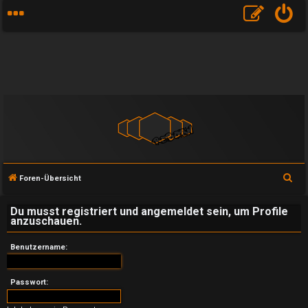
S
Foren-Übersicht
u
Du musst registriert und angemeldet sein, um Profile
c
anzuschauen.
h
e
Benutzername:
U
Passwort: