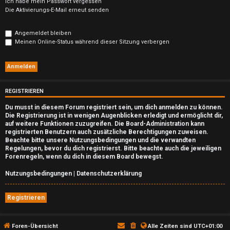
n
Ich habe mein Passwort vergessen
Die Aktivierungs-E-Mail erneut senden
b
Angemeldet bleiben
e
Meinen Online-Status während dieser Sitzung verbergen
a
n
t
REGISTRIEREN
w
Du musst in diesem Forum registriert sein, um dich anmelden zu können.
Die Registrierung ist in wenigen Augenblicken erledigt und ermöglicht dir,
auf weitere Funktionen zuzugreifen. Die Board-Administration kann
o
registrierten Benutzern auch zusätzliche Berechtigungen zuweisen.
Beachte bitte unsere Nutzungsbedingungen und die verwandten
r
Regelungen, bevor du dich registrierst. Bitte beachte auch die jeweiligen
Forenregeln, wenn du dich in diesem Board bewegst.
t
Nutzungsbedingungen
|
Datenschutzerklärung
e
t
Registrieren
e
Foren-Übersicht
Alle Zeiten sind
UTC+01:00