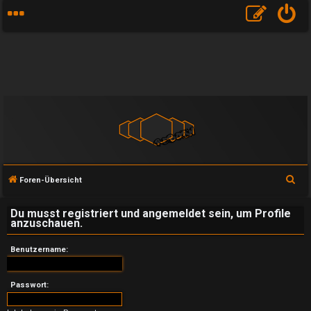
S
Foren-Übersicht
u
Du musst registriert und angemeldet sein, um Profile
c
anzuschauen.
h
e
Benutzername:
U
Passwort: