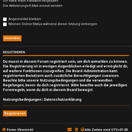
n
Ich habe mein Passwort vergessen
Die Aktivierungs-E-Mail erneut senden
b
Angemeldet bleiben
e
Meinen Online-Status während dieser Sitzung verbergen
a
n
t
REGISTRIEREN
w
Du musst in diesem Forum registriert sein, um dich anmelden zu können.
Die Registrierung ist in wenigen Augenblicken erledigt und ermöglicht dir,
auf weitere Funktionen zuzugreifen. Die Board-Administration kann
o
registrierten Benutzern auch zusätzliche Berechtigungen zuweisen.
Beachte bitte unsere Nutzungsbedingungen und die verwandten
r
Regelungen, bevor du dich registrierst. Bitte beachte auch die jeweiligen
Forenregeln, wenn du dich in diesem Board bewegst.
t
Nutzungsbedingungen
|
Datenschutzerklärung
e
t
Registrieren
e
Foren-Übersicht
Alle Zeiten sind
UTC+01:00