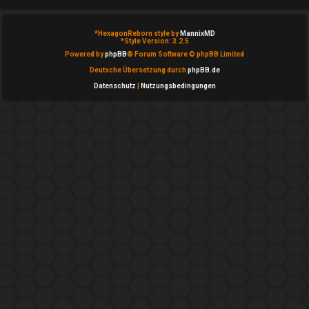
T
h
*
HexagonReborn style by
MannixMD
*
Style Version: 3.2.5
e
Powered by
phpBB
® Forum Software © phpBB Limited
Deutsche Übersetzung durch
phpBB.de
m
Datenschutz
|
Nutzungsbedingungen
e
n
A
k
t
i
v