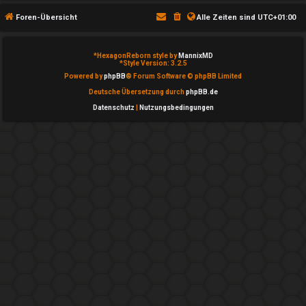
T
Foren-Übersicht
Alle Zeiten sind
UTC+01:00
h
e
*
HexagonReborn style by
MannixMD
*
Style Version: 3.2.5
m
Powered by
phpBB
® Forum Software © phpBB Limited
Deutsche Übersetzung durch
phpBB.de
e
Datenschutz
|
Nutzungsbedingungen
n
A
k
t
i
v