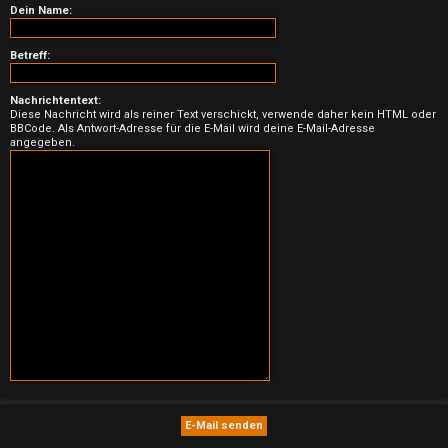
n
Dein Name:
b
Betreff:
e
Nachrichtentext:
a
Diese Nachricht wird als reiner Text verschickt, verwende daher kein HTML oder
BBCode. Als Antwort-Adresse für die E-Mail wird deine E-Mail-Adresse
n
angegeben.
t
w
o
r
t
e
t
e