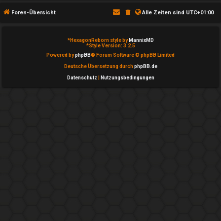
T
Foren-Übersicht
Alle Zeiten sind
UTC+01:00
h
e
*
HexagonReborn style by
MannixMD
*
Style Version: 3.2.5
m
Powered by
phpBB
® Forum Software © phpBB Limited
Deutsche Übersetzung durch
phpBB.de
e
Datenschutz
|
Nutzungsbedingungen
n
A
k
t
i
v