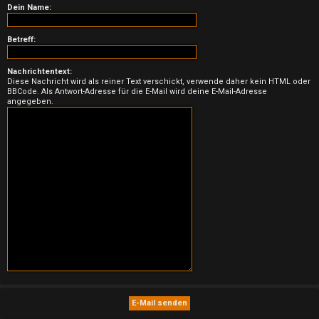
n
Dein Name:
b
Betreff:
e
Nachrichtentext:
a
Diese Nachricht wird als reiner Text verschickt, verwende daher kein HTML oder
BBCode. Als Antwort-Adresse für die E-Mail wird deine E-Mail-Adresse
n
angegeben.
t
w
o
r
t
e
t
e