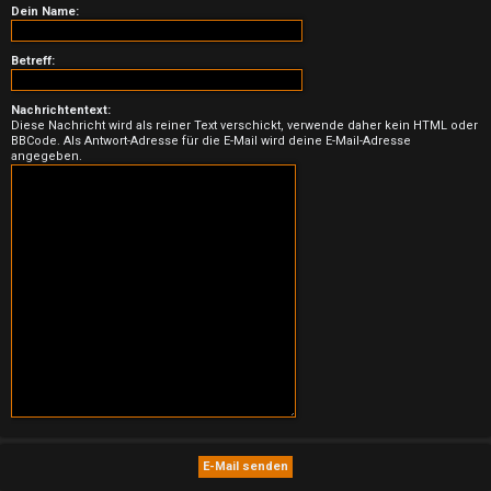
n
Dein Name:
b
Betreff:
e
Nachrichtentext:
a
Diese Nachricht wird als reiner Text verschickt, verwende daher kein HTML oder
BBCode. Als Antwort-Adresse für die E-Mail wird deine E-Mail-Adresse
n
angegeben.
t
w
o
r
t
e
t
e