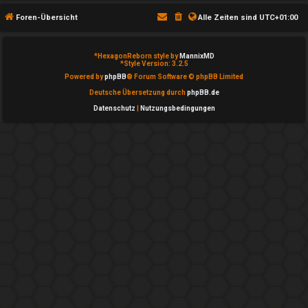
T
Foren-Übersicht
Alle Zeiten sind
UTC+01:00
h
e
*
HexagonReborn style by
MannixMD
*
Style Version: 3.2.5
m
Powered by
phpBB
® Forum Software © phpBB Limited
Deutsche Übersetzung durch
phpBB.de
e
Datenschutz
|
Nutzungsbedingungen
n
A
k
t
i
v