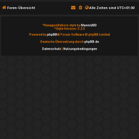
T
Foren-Übersicht
Alle Zeiten sind
UTC+01:00
h
e
*
HexagonReborn style by
MannixMD
*
Style Version: 3.2.5
m
Powered by
phpBB
® Forum Software © phpBB Limited
Deutsche Übersetzung durch
phpBB.de
e
Datenschutz
|
Nutzungsbedingungen
n
A
k
t
i
v