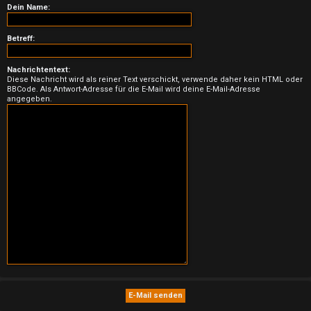
n
Dein Name:
b
Betreff:
e
Nachrichtentext:
a
Diese Nachricht wird als reiner Text verschickt, verwende daher kein HTML oder
BBCode. Als Antwort-Adresse für die E-Mail wird deine E-Mail-Adresse
n
angegeben.
t
w
o
r
t
e
t
e