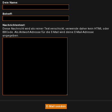
n
Dein Name:
b
Betreff:
e
Nachrichtentext:
a
Diese Nachricht wird als reiner Text verschickt, verwende daher kein HTML oder
BBCode. Als Antwort-Adresse für die E-Mail wird deine E-Mail-Adresse
n
angegeben.
t
w
o
r
t
e
t
e