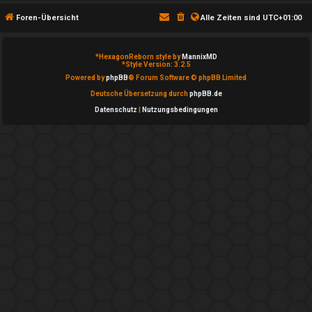
T
Foren-Übersicht
Alle Zeiten sind
UTC+01:00
h
e
*
HexagonReborn style by
MannixMD
*
Style Version: 3.2.5
m
Powered by
phpBB
® Forum Software © phpBB Limited
Deutsche Übersetzung durch
phpBB.de
e
Datenschutz
|
Nutzungsbedingungen
n
A
k
t
i
v