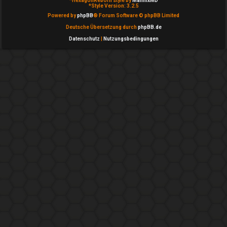
*
HexagonReborn style by
MannixMD
*
Style Version: 3.2.5
c
Powered by
phpBB
® Forum Software © phpBB Limited
h
Deutsche Übersetzung durch
phpBB.de
Datenschutz
|
Nutzungsbedingungen
e
F
A
Q