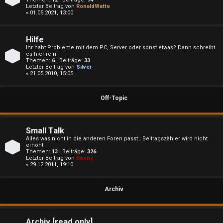
e
Letzter Beitrag von
RonaldWatte
« 01.05.2021, 13:00
t
e
Hilfe
Ihr habt Probleme mit dem PC, Server oder sonst etwas? Dann schreibt
T
es hier rein
Themen:
6
| Beiträge:
33
Letzter Beitrag von
Silver
h
« 21.05.2010, 15:05
e
Off-Topic
m
e
Small Talk
Alles was nicht in die anderen Foren passt ; Beitragszähler wird nicht
n
erhöht
Themen:
13
| Beiträge:
326
Letzter Beitrag von
Benny
« 29.12.2011, 19:10
A
Archiv
k
Archiv [read only]