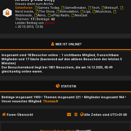
t
Dieses dient zum Archiv
i
Unterforen:
Games Today
,
GameBreaker
,
Tech
,
Websurf
,
Nerd Inside
,
The Show
,
Retrostation
,
Liga
,
Musicbox
,
WebInside
,
Atmo
,
ePlay Radio
,
NexCast
v
Themen:
17
| Beiträge:
62
Letzter Beitrag von
Benny
« 20.10.2010, 13:56
e
T
WER IST ONLINE?
h
Insgesamt sind
18
Besucher online :: 1 sichtbares Mitglied, 0 unsichtbare
e
Mitglieder und 17 Gäste (basierend auf den aktiven Besuchern der letzten 5
Minuten)
Der Besucherrekord liegt bei
1831
Besuchern, die am 16.12.2025, 05:49
m
gleichzeitig online waren.
e
STATISTIK
n
Beiträge insgesamt
1930
• Themen insgesamt
221
• Mitglieder insgesamt
964
•
Unser neuestes Mitglied:
Thomas8
S
Foren-Übersicht
Alle Zeiten sind
UTC+01:00
u