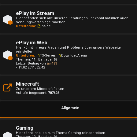
ePlay im Stream
Hier befinden sich alle unseren Sendungen. Ihr könnt natürlich auch
U
Sendungsvorschläge machen.
Unterforum:
Inside
n
b
ePlay im Web
Hier könnt Ihr eure Fragen und Probleme über unsere Webseite
reinstellen
e
Unterforen:
TS-Server
,
DownloadArena
Themen:
11
| Beiträge:
65
a
Letzter Beitrag von
jan123
« 11.02.2011, 22:42
n
Minecraft
t
Zu unserem Minecraft-Forum
Aufrufe insgesamt:
787692
w
o
Allgemein
r
t
Gaming
Hier könnt Ihr alles zum Thema Gaming reinschreiben.
Themen:
12
| Beiträge:
94