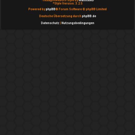
*
HexagonReborn style by
MannixMD
*
Style Version: 3.2.5
c
Powered by
phpBB
® Forum Software © phpBB Limited
h
Deutsche Übersetzung durch
phpBB.de
Datenschutz
|
Nutzungsbedingungen
e
F
A
Q