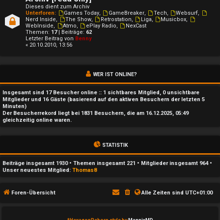
t
Dieses dient zum Archiv
i
Unterforen:
Games Today
,
GameBreaker
,
Tech
,
Websurf
,
Nerd Inside
,
The Show
,
Retrostation
,
Liga
,
Musicbox
,
WebInside
,
Atmo
,
ePlay Radio
,
NexCast
v
Themen:
17
| Beiträge:
62
Letzter Beitrag von
Benny
« 20.10.2010, 13:56
e
T
WER IST ONLINE?
h
Insgesamt sind
17
Besucher online :: 1 sichtbares Mitglied, 0 unsichtbare
e
Mitglieder und 16 Gäste (basierend auf den aktiven Besuchern der letzten 5
Minuten)
Der Besucherrekord liegt bei
1831
Besuchern, die am 16.12.2025, 05:49
m
gleichzeitig online waren.
e
STATISTIK
n
Beiträge insgesamt
1930
• Themen insgesamt
221
• Mitglieder insgesamt
964
•
Unser neuestes Mitglied:
Thomas8
S
Foren-Übersicht
Alle Zeiten sind
UTC+01:00
u