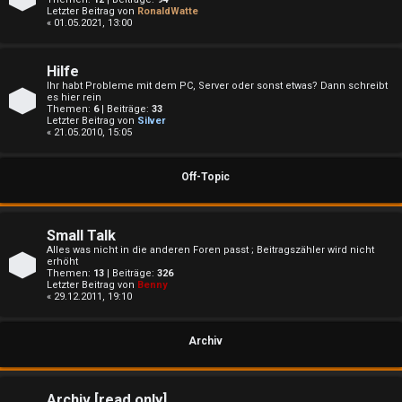
e
Letzter Beitrag von
RonaldWatte
« 01.05.2021, 13:00
t
e
Hilfe
Ihr habt Probleme mit dem PC, Server oder sonst etwas? Dann schreibt
T
es hier rein
Themen:
6
| Beiträge:
33
Letzter Beitrag von
Silver
h
« 21.05.2010, 15:05
e
Off-Topic
m
e
Small Talk
Alles was nicht in die anderen Foren passt ; Beitragszähler wird nicht
n
erhöht
Themen:
13
| Beiträge:
326
Letzter Beitrag von
Benny
« 29.12.2011, 19:10
A
Archiv
k
Archiv [read only]