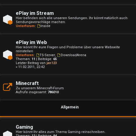
ePlay im Stream
Hier befinden sich alle unseren Sendungen. Ihr könnt natürlich auch
U
Sendungsvorschläge machen.
Unterforum:
Inside
n
b
ePlay im Web
Hier könnt Ihr eure Fragen und Probleme über unsere Webseite
reinstellen
e
Unterforen:
TS-Server
,
DownloadArena
Themen:
11
| Beiträge:
65
a
Letzter Beitrag von
jan123
« 11.02.2011, 22:42
n
Minecraft
t
Zu unserem Minecraft-Forum
Aufrufe insgesamt:
786010
w
o
Allgemein
r
t
Gaming
Hier könnt Ihr alles zum Thema Gaming reinschreiben.
Themen:
12
| Beiträge:
94