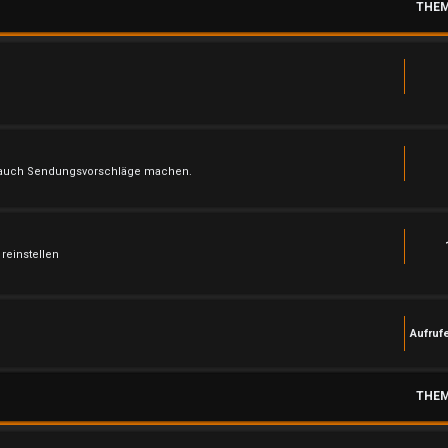
THE
ch auch Sendungsvorschläge machen.
reinstellen
Aufruf
THE