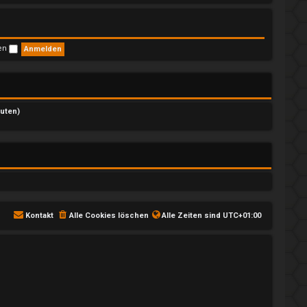
s
t
e
r
B
ben
e
i
t
r
a
g
nuten)
Kontakt
Alle Cookies löschen
Alle Zeiten sind
UTC+01:00