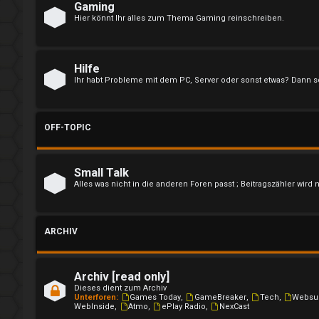
i
Gaming
Hier könnt Ihr alles zum Thema Gaming reinschreiben.
e
r
Hilfe
e
Ihr habt Probleme mit dem PC, Server oder sonst etwas? Dann sc
n
OFF-TOPIC
U
Small Talk
Alles was nicht in die anderen Foren passt ; Beitragszähler wird 
n
b
ARCHIV
e
a
Archiv [read only]
Dieses dient zum Archiv
n
Unterforen:
Games Today
,
GameBreaker
,
Tech
,
Websu
WebInside
,
Atmo
,
ePlay Radio
,
NexCast