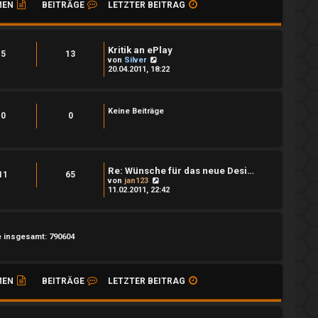
MEN
BEITRÄGE
LETZTER BEITRAG
Kritik an ePlay
5
13
N
von
Silver
e
20.04.2011, 18:22
u
e
s
t
Keine Beiträge
e
0
0
r
B
e
i
t
Re: Wünsche für das neue Desi…
r
11
65
a
N
von
jan123
g
e
11.02.2011, 22:42
u
e
s
t
e
e insgesamt: 790604
r
B
e
i
MEN
BEITRÄGE
LETZTER BEITRAG
t
r
a
g