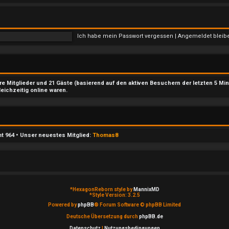
Ich habe mein Passwort vergessen
|
Angemeldet blei
are Mitglieder und 21 Gäste (basierend auf den aktiven Besuchern der letzten 5 Mi
leichzeitig online waren.
mt
964
• Unser neuestes Mitglied:
Thomas8
*
HexagonReborn style by
MannixMD
*
Style Version: 3.2.5
Powered by
phpBB
® Forum Software © phpBB Limited
Deutsche Übersetzung durch
phpBB.de
Datenschutz
|
Nutzungsbedingungen