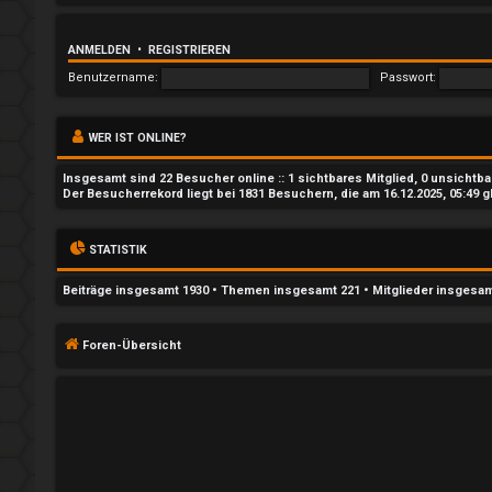
t
w
ANMELDEN
•
REGISTRIEREN
o
Benutzername:
Passwort:
r
WER IST ONLINE?
t
Insgesamt sind
22
Besucher online :: 1 sichtbares Mitglied, 0 unsichtb
e
Der Besucherrekord liegt bei
1831
Besuchern, die am 16.12.2025, 05:49 g
t
STATISTIK
e
Beiträge insgesamt
1930
• Themen insgesamt
221
• Mitglieder insgesa
T
h
Foren-Übersicht
e
m
e