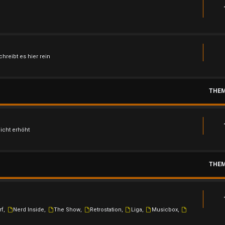
hreibt es hier rein
THE
nicht erhöht
THE
rf
,
Nerd Inside
,
The Show
,
Retrostation
,
Liga
,
Musicbox
,