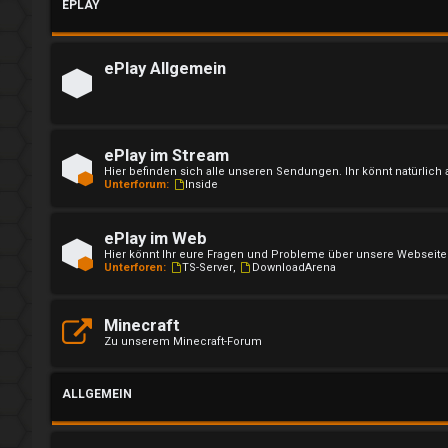
EPLAY
l
d
ePlay Allgemein
e
n
ePlay im Stream
Hier befinden sich alle unseren Sendungen. Ihr könnt natürli
Unterforum:
Inside
R
ePlay im Web
e
Hier könnt Ihr eure Fragen und Probleme über unsere Webseite 
Unterforen:
TS-Server
,
DownloadArena
g
i
Minecraft
Zu unserem Minecraft-Forum
s
t
ALLGEMEIN
r