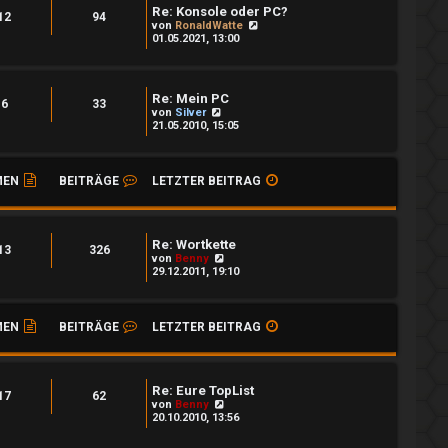
Re: Konsole oder PC?
12
94
N
von
RonaldWatte
e
01.05.2021, 13:00
u
e
s
t
Re: Mein PC
e
6
33
N
von
Silver
r
e
21.05.2010, 15:05
B
u
e
e
i
s
t
t
MEN
BEITRÄGE
LETZTER BEITRAG
r
e
a
r
g
B
e
i
Re: Wortkette
13
326
t
N
von
Benny
r
e
29.12.2011, 19:10
a
u
g
e
s
t
MEN
BEITRÄGE
LETZTER BEITRAG
e
r
B
e
i
Re: Eure TopList
17
62
t
N
von
Benny
r
e
20.10.2010, 13:56
a
u
g
e