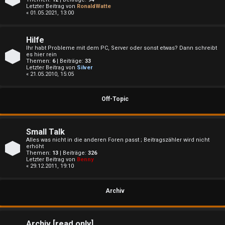
e
Letzter Beitrag von
RonaldWatte
« 01.05.2021, 13:00
t
e
Hilfe
Ihr habt Probleme mit dem PC, Server oder sonst etwas? Dann schreibt
T
es hier rein
Themen:
6
| Beiträge:
33
Letzter Beitrag von
Silver
h
« 21.05.2010, 15:05
e
Off-Topic
m
e
Small Talk
Alles was nicht in die anderen Foren passt ; Beitragszähler wird nicht
n
erhöht
Themen:
13
| Beiträge:
326
Letzter Beitrag von
Benny
« 29.12.2011, 19:10
A
Archiv
k
Archiv [read only]