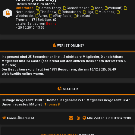
t
Dieses dient zum Archiv
i
Unterforen:
Games Today
,
GameBreaker
,
Tech
,
Websurf
,
Nerd Inside
,
The Show
,
Retrostation
,
Liga
,
Musicbox
,
WebInside
,
Atmo
,
ePlay Radio
,
NexCast
v
Themen:
17
| Beiträge:
62
Letzter Beitrag von
Benny
« 20.10.2010, 13:56
e
T
WER IST ONLINE?
h
Insgesamt sind
25
Besucher online :: 2 sichtbare Mitglieder, 0 unsichtbare
e
Mitglieder und 23 Gäste (basierend auf den aktiven Besuchern der letzten 5
Minuten)
Der Besucherrekord liegt bei
1831
Besuchern, die am 16.12.2025, 05:49
m
gleichzeitig online waren.
e
STATISTIK
n
Beiträge insgesamt
1930
• Themen insgesamt
221
• Mitglieder insgesamt
964
•
Unser neuestes Mitglied:
Thomas8
S
Foren-Übersicht
Alle Zeiten sind
UTC+01:00
u