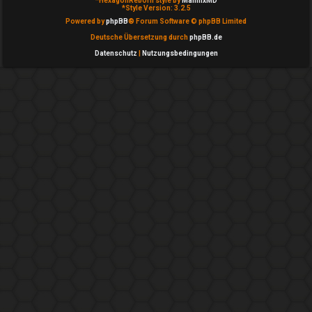
*
HexagonReborn style by
MannixMD
*
Style Version: 3.2.5
c
Powered by
phpBB
® Forum Software © phpBB Limited
h
Deutsche Übersetzung durch
phpBB.de
Datenschutz
|
Nutzungsbedingungen
e
F
A
Q