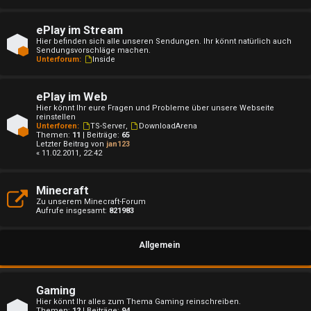
ePlay im Stream
Hier befinden sich alle unseren Sendungen. Ihr könnt natürlich auch
U
Sendungsvorschläge machen.
Unterforum:
Inside
n
b
ePlay im Web
Hier könnt Ihr eure Fragen und Probleme über unsere Webseite
reinstellen
e
Unterforen:
TS-Server
,
DownloadArena
Themen:
11
| Beiträge:
65
a
Letzter Beitrag von
jan123
« 11.02.2011, 22:42
n
Minecraft
t
Zu unserem Minecraft-Forum
Aufrufe insgesamt:
821983
w
o
Allgemein
r
t
Gaming
Hier könnt Ihr alles zum Thema Gaming reinschreiben.
Themen:
12
| Beiträge:
94