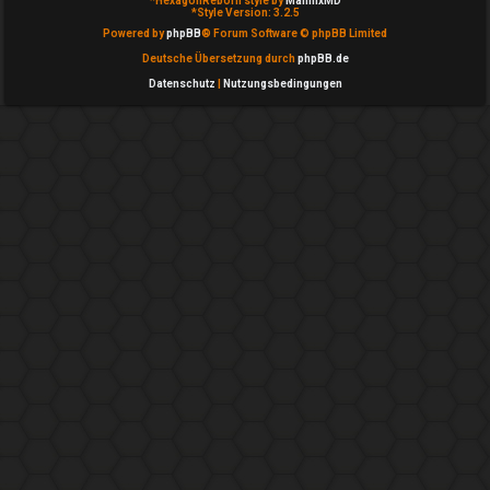
*
HexagonReborn style by
MannixMD
*
Style Version: 3.2.5
c
Powered by
phpBB
® Forum Software © phpBB Limited
h
Deutsche Übersetzung durch
phpBB.de
Datenschutz
|
Nutzungsbedingungen
e
F
A
Q