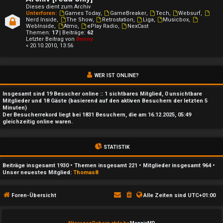
t
Dieses dient zum Archiv
i
Unterforen:
Games Today
,
GameBreaker
,
Tech
,
Websurf
,
Nerd Inside
,
The Show
,
Retrostation
,
Liga
,
Musicbox
,
WebInside
,
Atmo
,
ePlay Radio
,
NexCast
v
Themen:
17
| Beiträge:
62
Letzter Beitrag von
Benny
« 20.10.2010, 13:56
e
T
WER IST ONLINE?
h
Insgesamt sind
19
Besucher online :: 1 sichtbares Mitglied, 0 unsichtbare
e
Mitglieder und 18 Gäste (basierend auf den aktiven Besuchern der letzten 5
Minuten)
Der Besucherrekord liegt bei
1831
Besuchern, die am 16.12.2025, 05:49
m
gleichzeitig online waren.
e
STATISTIK
n
Beiträge insgesamt
1930
• Themen insgesamt
221
• Mitglieder insgesamt
964
•
Unser neuestes Mitglied:
Thomas8
S
Foren-Übersicht
Alle Zeiten sind
UTC+01:00
u