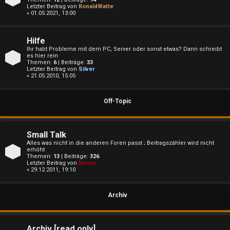
e
Letzter Beitrag von
RonaldWatte
« 01.05.2021, 13:00
t
e
Hilfe
Ihr habt Probleme mit dem PC, Server oder sonst etwas? Dann schreibt
T
es hier rein
Themen:
6
| Beiträge:
33
Letzter Beitrag von
Silver
h
« 21.05.2010, 15:05
e
Off-Topic
m
e
Small Talk
Alles was nicht in die anderen Foren passt ; Beitragszähler wird nicht
n
erhöht
Themen:
13
| Beiträge:
326
Letzter Beitrag von
Benny
« 29.12.2011, 19:10
A
Archiv
k
Archiv [read only]