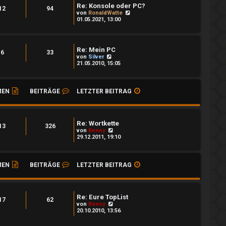
Re: Konsole oder PC?
12
94
N
von
RonaldWatte
e
01.05.2021, 13:00
u
e
s
t
Re: Mein PC
e
6
33
N
von
Silver
r
e
21.05.2010, 15:05
B
u
e
e
i
s
t
t
MEN
BEITRÄGE
LETZTER BEITRAG
r
e
a
r
g
B
e
i
Re: Wortkette
13
326
t
N
von
Benny
r
e
29.12.2011, 19:10
a
u
g
e
s
t
MEN
BEITRÄGE
LETZTER BEITRAG
e
r
B
e
i
Re: Eure TopList
17
62
t
N
von
Benny
r
e
20.10.2010, 13:56
a
u
g
e