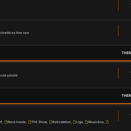
hreibt es hier rein
THE
nicht erhöht
THE
rf
,
Nerd Inside
,
The Show
,
Retrostation
,
Liga
,
Musicbox
,