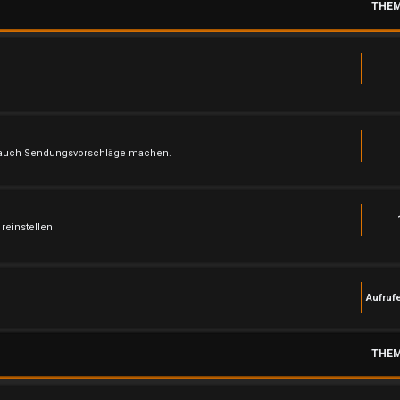
THE
ch auch Sendungsvorschläge machen.
reinstellen
Aufruf
THE