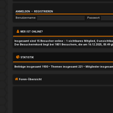
t
w
ANMELDEN
•
REGISTRIEREN
o
Benutzername:
Passwort:
r
WER IST ONLINE?
t
Insgesamt sind
15
Besucher online :: 1 sichtbares Mitglied, 0 unsichtb
e
Der Besucherrekord liegt bei
1831
Besuchern, die am 16.12.2025, 05:49 g
t
STATISTIK
e
Beiträge insgesamt
1930
• Themen insgesamt
221
• Mitglieder insgesa
T
h
Foren-Übersicht
e
m
e