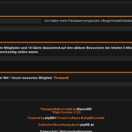
Ich habe mein Passwort vergessen
|
Angemeldet blei
are Mitglieder und 14 Gäste (basierend auf den aktiven Besuchern der letzten 5 Mi
leichzeitig online waren.
mt
964
• Unser neuestes Mitglied:
Thomas8
*
HexagonReborn style by
MannixMD
*
Style Version: 3.2.5
Powered by
phpBB
® Forum Software © phpBB Limited
Deutsche Übersetzung durch
phpBB.de
Datenschutz
|
Nutzungsbedingungen