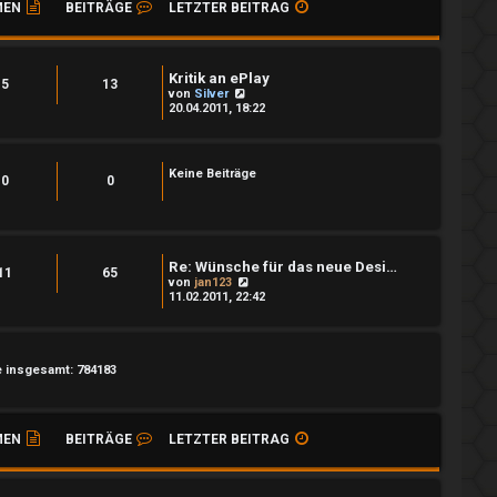
MEN
BEITRÄGE
LETZTER BEITRAG
Kritik an ePlay
5
13
N
von
Silver
e
20.04.2011, 18:22
u
e
s
t
Keine Beiträge
e
0
0
r
B
e
i
t
Re: Wünsche für das neue Desi…
r
11
65
a
N
von
jan123
g
e
11.02.2011, 22:42
u
e
s
t
e
e insgesamt: 784183
r
B
e
i
MEN
BEITRÄGE
LETZTER BEITRAG
t
r
a
g