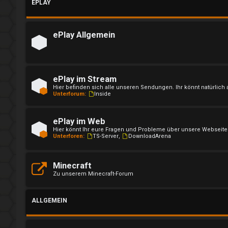
EPLAY
l
d
ePlay Allgemein
e
n
ePlay im Stream
Hier befinden sich alle unseren Sendungen. Ihr könnt natürli
Unterforum:
Inside
R
ePlay im Web
e
Hier könnt Ihr eure Fragen und Probleme über unsere Webseite 
Unterforen:
TS-Server
,
DownloadArena
g
i
Minecraft
Zu unserem Minecraft-Forum
s
t
ALLGEMEIN
r