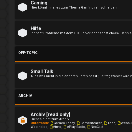
i
Gaming
Hier könnt Ihr alles zum Thema Gaming reinschreiben.
e
r
Hilfe
e
Ihr habt Probleme mit dem PC, Server oder sonst etwas? Dann sc
n
OFF-TOPIC
U
Small Talk
Alles was nicht in die anderen Foren passt ; Beitragszähler wird 
n
b
ARCHIV
e
a
Archiv [read only]
Dieses dient zum Archiv
n
Unterforen:
Games Today
,
GameBreaker
,
Tech
,
Websu
WebInside
,
Atmo
,
ePlay Radio
,
NexCast