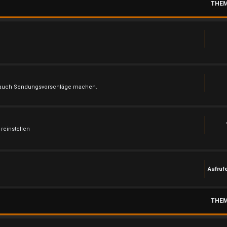
THE
ch auch Sendungsvorschläge machen.
reinstellen
Aufruf
THE