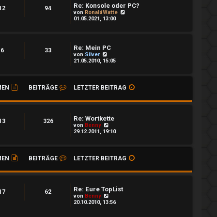
Re: Konsole oder PC?
12
94
N
von
RonaldWatte
e
01.05.2021, 13:00
u
e
s
t
Re: Mein PC
e
6
33
N
von
Silver
r
e
21.05.2010, 15:05
B
u
e
e
i
s
t
t
MEN
BEITRÄGE
LETZTER BEITRAG
r
e
a
r
g
B
e
i
Re: Wortkette
13
326
t
N
von
Benny
r
e
29.12.2011, 19:10
a
u
g
e
s
t
MEN
BEITRÄGE
LETZTER BEITRAG
e
r
B
e
i
Re: Eure TopList
17
62
t
N
von
Benny
r
e
20.10.2010, 13:56
a
u
g
e