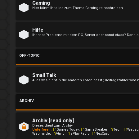
i
Gaming
Hier könnt Ihr alles zum Thema Gaming reinschreiben.
e
r
Hilfe
e
Ihr habt Probleme mit dem PC, Server oder sonst etwas? Dann sc
n
OFF-TOPIC
U
Small Talk
Alles was nicht in die anderen Foren passt ; Beitragszähler wird 
n
b
ARCHIV
e
a
Archiv [read only]
Dieses dient zum Archiv
n
Unterforen:
Games Today
,
GameBreaker
,
Tech
,
Websu
WebInside
,
Atmo
,
ePlay Radio
,
NexCast