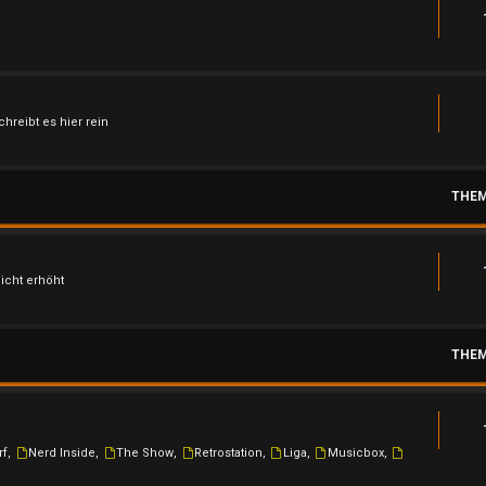
hreibt es hier rein
THE
nicht erhöht
THE
rf
,
Nerd Inside
,
The Show
,
Retrostation
,
Liga
,
Musicbox
,