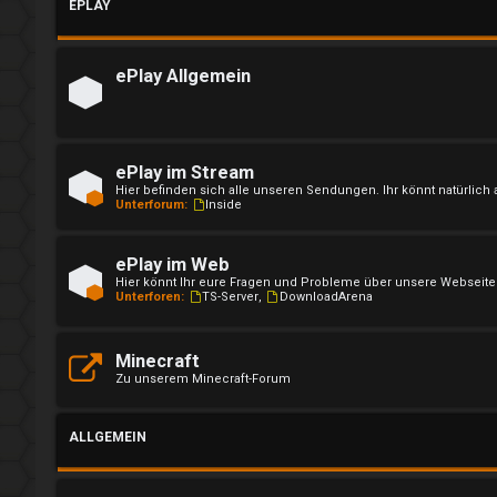
EPLAY
l
d
ePlay Allgemein
e
n
ePlay im Stream
Hier befinden sich alle unseren Sendungen. Ihr könnt natürli
Unterforum:
Inside
R
ePlay im Web
e
Hier könnt Ihr eure Fragen und Probleme über unsere Webseite 
Unterforen:
TS-Server
,
DownloadArena
g
i
Minecraft
Zu unserem Minecraft-Forum
s
t
ALLGEMEIN
r