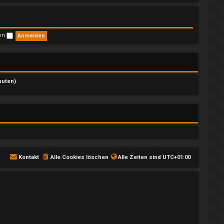
s
t
e
r
B
ben
e
i
t
r
a
g
nuten)
Kontakt
Alle Cookies löschen
Alle Zeiten sind
UTC+01:00