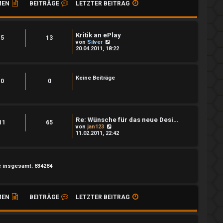
MEN
BEITRÄGE
LETZTER BEITRAG
Kritik an ePlay
5
13
N
von
Silver
e
20.04.2011, 18:22
u
e
s
t
Keine Beiträge
e
0
0
r
B
e
i
t
Re: Wünsche für das neue Desi…
r
11
65
a
N
von
jan123
g
e
11.02.2011, 22:42
u
e
s
t
e
e insgesamt: 834284
r
B
e
i
MEN
BEITRÄGE
LETZTER BEITRAG
t
r
a
g