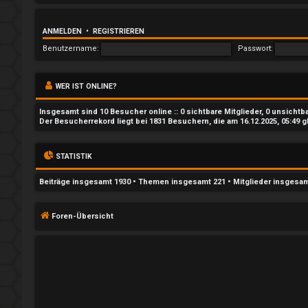
t
w
ANMELDEN
•
REGISTRIEREN
o
Benutzername:
Passwort:
r
WER IST ONLINE?
t
Insgesamt sind
10
Besucher online :: 0 sichtbare Mitglieder, 0 unsicht
e
Der Besucherrekord liegt bei
1831
Besuchern, die am 16.12.2025, 05:49 g
t
STATISTIK
e
Beiträge insgesamt
1930
• Themen insgesamt
221
• Mitglieder insgesa
T
h
Foren-Übersicht
e
m
e