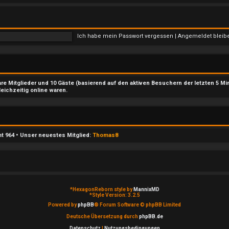
Ich habe mein Passwort vergessen
|
Angemeldet blei
bare Mitglieder und 10 Gäste (basierend auf den aktiven Besuchern der letzten 5 Mi
leichzeitig online waren.
mt
964
• Unser neuestes Mitglied:
Thomas8
*
HexagonReborn style by
MannixMD
*
Style Version: 3.2.5
Powered by
phpBB
® Forum Software © phpBB Limited
Deutsche Übersetzung durch
phpBB.de
Datenschutz
|
Nutzungsbedingungen