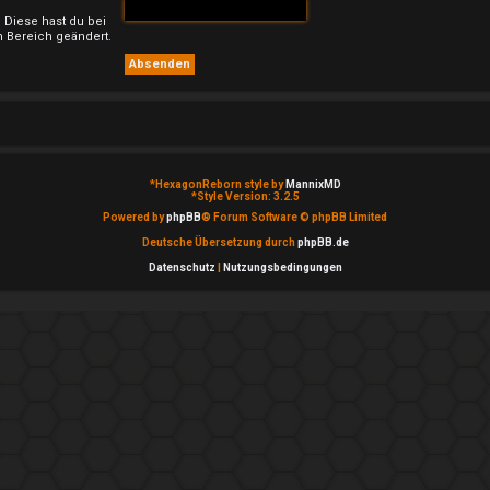
. Diese hast du bei
 Bereich geändert.
*
HexagonReborn style by
MannixMD
*
Style Version: 3.2.5
Powered by
phpBB
® Forum Software © phpBB Limited
Deutsche Übersetzung durch
phpBB.de
Datenschutz
|
Nutzungsbedingungen