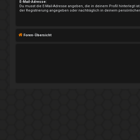
n
E-Mail-Adresse:
Du musst die E-Mail-Adresse angeben, die in deinem Profil hinterlegt ist
der Registrierung angegeben oder nachträglich in deinem persönlichen
R
Foren-Übersicht
e
g
i
s
t
r
i
e
r