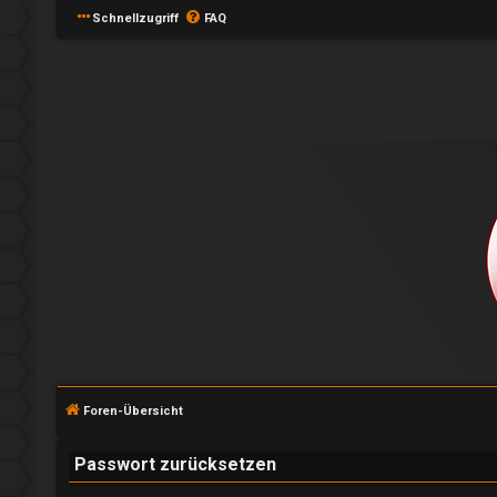
Schnellzugriff
FAQ
A
n
m
e
l
Foren-Übersicht
d
e
Passwort zurücksetzen