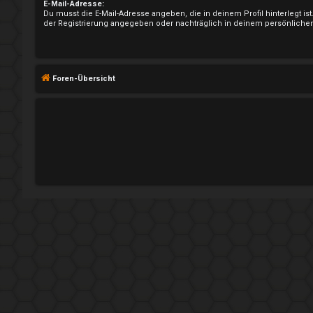
n
E-Mail-Adresse:
Du musst die E-Mail-Adresse angeben, die in deinem Profil hinterlegt ist
der Registrierung angegeben oder nachträglich in deinem persönlichen
R
Foren-Übersicht
e
g
i
s
t
r
i
e
r