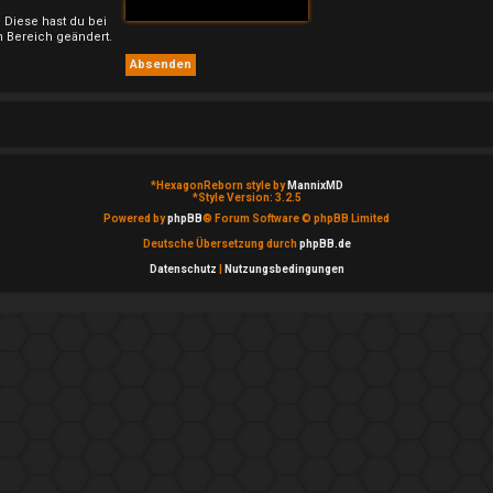
. Diese hast du bei
 Bereich geändert.
*
HexagonReborn style by
MannixMD
*
Style Version: 3.2.5
Powered by
phpBB
® Forum Software © phpBB Limited
Deutsche Übersetzung durch
phpBB.de
Datenschutz
|
Nutzungsbedingungen