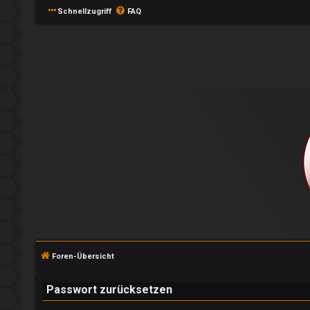
Schnellzugriff
FAQ
A
n
m
e
l
Foren-Übersicht
d
e
Passwort zurücksetzen