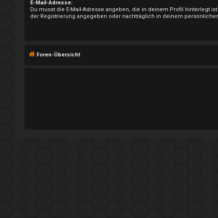
n
E-Mail-Adresse:
Du musst die E-Mail-Adresse angeben, die in deinem Profil hinterlegt ist
der Registrierung angegeben oder nachträglich in deinem persönlichen
R
Foren-Übersicht
e
g
i
s
t
r
i
e
r