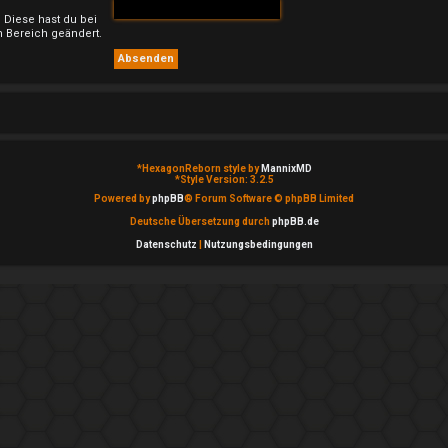
. Diese hast du bei
 Bereich geändert.
*
HexagonReborn style by
MannixMD
*
Style Version: 3.2.5
Powered by
phpBB
® Forum Software © phpBB Limited
Deutsche Übersetzung durch
phpBB.de
Datenschutz
|
Nutzungsbedingungen