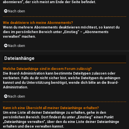
s
abonnieren“, der sich meist am Ende der Seite befindet.
i
Nach oben
d
Wie deaktiviere ich meine Abonnements?
Wenn du mehrere Abonnements deaktivieren möchtest, so kannst du
e
dies im persönlichen Bereich unter „Einstieg“ – „Abonnements
verwalten“ machen.
↳
Nach oben
Dateianhänge
A
Welche Dateianhänge sind in diesem Forum zulässig?
t
Die Board-Administration kann bestimmte Dateitypen zulassen oder
verbieten. Falls du dir nicht sicher bist, welche Dateitypen du anhängen
m
kannst und du Unterstützung benötigst, wende dich bitte an die Board-
Administration.
o
Nach oben
↳
Kann ich eine Übersicht all meiner Dateianhänge erhalten?
Um eine Liste all deiner Dateianhänge zu erhalten, gehe in den
persönlichen Bereich. Dort findest du unter „Einstieg“ einen Punkt
„Dateianhänge verwalten“, über den du eine Liste deiner Dateianhänge
erhalten und diese verwalten kannst.