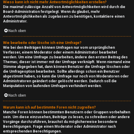
Wieso kann ich nicht mehr Antwortmöglichkeiten erstellen?
d
Die maximal zulässige Anzahl von Antwortmöglichkeiten wird durch die
Board-Administration festgelegt. Wenn du glaubst, mehr
A
Antwortmöglichkeiten als zugelassen zu benötigen, kontaktiere einen
Administrator.
r
Nach oben
e
Wie bearbeite oder lösche ich eine Umfrage?
n
Wie bei den Beiträgen können Umfragen nur vom ursprünglichen
Verfasser, einem Moderator oder einem Administrator bearbeitet
werden. Um eine Umfrage zu bearbeiten, ändere den ersten Beitrag des
a
Themas; dieser ist immer mit der Umfrage verknüpft. Wenn niemand eine
Stimme abgegeben hat, dann können Benutzer die Umfrage löschen oder
die Umfrageoption bearbeiten. Sollte allerdings schon ein Benutzer
↳
abgestimmt haben, so kann die Umfrage nur noch von Moderatoren oder
Administratoren geändert oder gelöscht werden. Dadurch soll die
Manipulation von laufenden Umfragen verhindert werden.
M
Nach oben
i
Warum kann ich auf bestimmte Foren nicht zugreifen?
Manche Foren können bestimmten Benutzern oder Gruppen vorbehalten
n
sein. Um diese einzusehen, Beiträge zu lesen, zu schreiben oder andere
Vorgänge durchzuführen, brauchst du möglicherweise besondere
e
Berechtigungen. Frage einen Moderator oder Administrator nach
entsprechenden Berechtigungen.