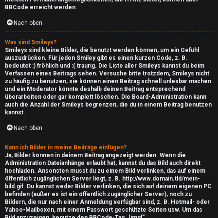
BBCode erreicht werden.
c
Nach oben
↳
Was sind Smileys?
Smileys sind kleine Bilder, die benutzt werden können, um ein Gefühl
auszudrücken. Für jeden Smiley gibt es einen kurzen Code, z. B.
bedeutet :) fröhlich und :( traurig. Die Liste aller Smileys kannst du beim
S
Verfassen eines Beitrags sehen. Versuche bitte trotzdem, Smileys nicht
zu häufig zu benutzen, sie können einen Beitrag schnell unlesbar machen
m
und ein Moderator könnte deshalb deinen Beitrag entsprechend
überarbeiten oder gar komplett löschen. Die Board-Administration kann
a
auch die Anzahl der Smileys begrenzen, die du in einem Beitrag benutzen
kannst.
l
Nach oben
l
Kann ich Bilder in meine Beiträge einfügen?
T
Ja, Bilder können in deinem Beitrag angezeigt werden. Wenn die
Administration Dateianhänge erlaubt hat, kannst du das Bild auch direkt
hochladen. Ansonsten musst du zu einem Bild verlinken, das auf einem
a
öffentlich zugänglichen Server liegt, z. B. http://www.domain.tld/mein-
bild.gif. Du kannst weder Bilder verlinken, die sich auf deinem eigenen PC
l
befinden (außer es ist ein öffentlich zugänglicher Server), noch zu
Bildern, die nur nach einer Anmeldung verfügbar sind, z. B. Hotmail- oder
k
Yahoo-Mailboxen, mit einem Passwort geschützte Seiten usw. Um das
Bild anzuzeigen, benutze den BBCode-Tag „[img]“.