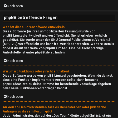
e
Nach oben
P
phpBB betreffende Fragen
l
a
Wer hat diese Forensoftware entwickelt?
Diese Software (in ihrer unmodifizierten Fassung) wurde von
y
phpBB Limited
entwickelt und veröffentlicht. Sie ist urheberrechtlich
geschützt. Sie wurde unter der GNU General Public License, Version 2
(GPL-2.0) veröffentlicht und kann frei vertrieben werden. Weitere Details
R
findest du
auf der Seite von phpBB Limited
. Eine deutschsprachige
Anlaufstelle ist unter
phpBB.de
zu finden.
a
Nach oben
d
Warum ist Funktion x oder y nicht enthalten?
i
Diese Software wurde von phpBB Limited geschrieben. Wenn du denkst,
dass eine Funktion implementiert werden sollte, dann besuche
o
phpBB Ideas
, wo du deine Stimme für bestehende Vorschläge abgeben
oder neue Funktionen vorschlagen kannst.
↳
Nach oben
An wen soll ich mich wenden, falls es Beschwerden oder juristische
Anfragen zu diesem Forum gibt?
N
Jeder Administrator, der auf der „Das Team“-Seite aufgeführt ist, ist ein