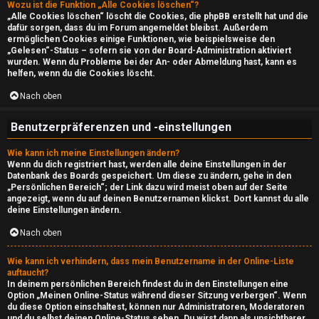
Wozu ist die Funktion „Alle Cookies löschen“?
n
l
„Alle Cookies löschen“ löscht die Cookies, die phpBB erstellt hat und die
dafür sorgen, dass du im Forum angemeldet bleibst. Außerdem
b
a
ermöglichen Cookies einige Funktionen, wie beispielsweise den
„Gelesen“-Status – sofern sie von der Board-Administration aktiviert
wurden. Wenn du Probleme bei der An- oder Abmeldung hast, kann es
e
y
helfen, wenn du die Cookies löscht.
a
Nach oben
↳
n
Benutzerpräferenzen und -einstellungen
t
e
Wie kann ich meine Einstellungen ändern?
w
Wenn du dich registriert hast, werden alle deine Einstellungen in der
P
Datenbank des Boards gespeichert. Um diese zu ändern, gehe in den
„Persönlichen Bereich“; der Link dazu wird meist oben auf der Seite
o
angezeigt, wenn du auf deinen Benutzernamen klickst. Dort kannst du alle
l
deine Einstellungen ändern.
r
a
Nach oben
t
y
Wie kann ich verhindern, dass mein Benutzername in der Online-Liste
e
auftaucht?
A
In deinem persönlichen Bereich findest du in den Einstellungen eine
t
Option „Meinen Online-Status während dieser Sitzung verbergen“. Wenn
l
du diese Option einschaltest, können nur Administratoren, Moderatoren
und du selbst deinen Online-Status sehen. Du wirst dann als unsichtbarer