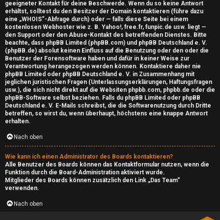
geeigneter Kontakt für deine Beschwerde. Wenn du so keine Antwort
e
erhältst, solltest du den Besitzer der Domain kontaktieren (führe dazu
eine
„WHOIS“-Abfrage
durch) oder — falls diese Seite bei einem
x
kostenlosen Webhoster wie z. B. Yahoo!, free.fr, funpic.de usw. liegt —
den Support oder den Abuse-Kontakt des betreffenden Dienstes. Bitte
beachte, dass phpBB Limited (phpBB.com) und phpBB Deutschland e. V.
C
(phpBB.de)
absolut keinen Einfluss
auf die Benutzung oder den oder die
Benutzer der Forensoftware haben und dafür in keiner Weise zur
a
Verantwortung herangezogen werden können. Kontaktiere daher nie
phpBB Limited oder phpBB Deutschland e. V. in Zusammenhang mit
s
jeglichen juristischen Fragen (Unterlassungserklärungen, Haftungsfragen
usw.), die
sich nicht direkt
auf die Websiten phpbb.com, phpbb.de oder die
t
phpBB-Software selbst beziehen. Falls du phpBB Limited oder phpBB
Deutschland e. V. E-Mails schreibst, die die
Softwarenutzung durch Dritte
betreffen, so wirst du, wenn überhaupt, höchstens eine knappe Antwort
erhalten.
Nach oben
Wie kann ich einen Administrator des Boards kontaktieren?
Alle Benutzer des Boards können das Kontaktformular nutzen, wenn die
Funktion durch die Board-Administration aktiviert wurde.
Mitglieder des Boards können zusätzlich den Link „Das Team“
verwenden.
Nach oben