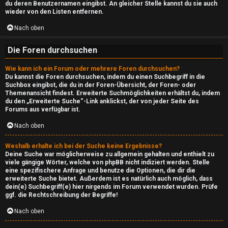
↳
du deren Benutzernamen eingibst. An gleicher Stelle kannst du sie auch
wieder von den Listen entfernen.
Nach oben
R
Die Foren durchsuchen
e
t
Wie kann ich ein Forum oder mehrere Foren durchsuchen?
Du kannst die Foren durchsuchen, indem du einen Suchbegriff in die
r
Suchbox eingibst, die du in der Foren-Übersicht, der Foren- oder
Themenansicht findest. Erweiterte Suchmöglichkeiten erhältst du, indem
du den „Erweiterte Suche“-Link anklickst, der von jeder Seite des
o
Forums aus verfügbar ist.
s
Nach oben
t
Weshalb erhalte ich bei der Suche keine Ergebnisse?
Deine Suche war möglicherweise zu allgemein gehalten und enthielt zu
a
viele gängige Wörter, welche von phpBB nicht indiziert werden. Stelle
eine spezifischere Anfrage und benutze die Optionen, die dir die
t
erweiterte Suche bietet. Außerdem ist es natürlich auch möglich, dass
dein(e) Suchbegriff(e) hier nirgends im Forum verwendet wurden. Prüfe
i
ggf. die Rechtschreibung der Begriffe!
o
Nach oben