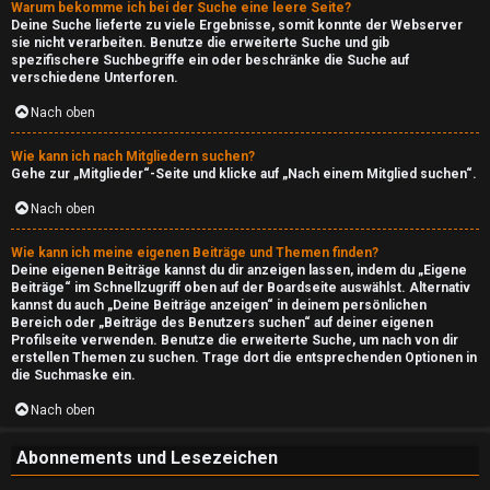
n
Warum bekomme ich bei der Suche eine leere Seite?
Deine Suche lieferte zu viele Ergebnisse, somit konnte der Webserver
sie nicht verarbeiten. Benutze die erweiterte Suche und gib
↳
spezifischere Suchbegriffe ein oder beschränke die Suche auf
verschiedene Unterforen.
Nach oben
L
Wie kann ich nach Mitgliedern suchen?
i
Gehe zur „Mitglieder“-Seite und klicke auf „Nach einem Mitglied suchen“.
g
Nach oben
a
Wie kann ich meine eigenen Beiträge und Themen finden?
Deine eigenen Beiträge kannst du dir anzeigen lassen, indem du „Eigene
Beiträge“ im Schnellzugriff oben auf der Boardseite auswählst. Alternativ
↳
kannst du auch „Deine Beiträge anzeigen“ in deinem persönlichen
Bereich oder „Beiträge des Benutzers suchen“ auf deiner eigenen
Profilseite verwenden. Benutze die erweiterte Suche, um nach von dir
erstellen Themen zu suchen. Trage dort die entsprechenden Optionen in
die Suchmaske ein.
M
Nach oben
u
s
Abonnements und Lesezeichen