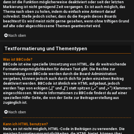
H
dann ist die Funktion möglicherweise deaktiviert oder seit der letzten
Markierung ist nicht genügend Zeit vergangen. Es ist auch möglich, das
i
Thema nach oben zu holen, indem du einfach eine Antwort darauf
schreibst. Stelle jedoch sicher, dass du die Regeln dieses Boards
l
beachtest! Es wird meist nicht gerne gesehen, wenn ohne triftigen Grund
auf alte oder abgeschlossene Themen geantwortet wird.
f
Nach oben
e
Textformatierung und Thementypen
O
Was ist BBCode?
BBCode ist eine spezielle Umsetzung von HTML, die dir weitreichende
f
Formatierungsmöglichkeiten für deinen Text gibt. Die Rechte zur
Verwendung von BBCode werden durch die Board-Administration
f
vergeben, können jedoch auch durch dich für jeden einzelnen Beitrag
deaktiviert werden. BBCode ist ähnlich wie HTML aufgebaut, jedoch
-
werden Tags von eckigen („[“ und „]“) statt spitzen („<“ und „>“) Klammern
eingeschlossen. Weitere Informationen zu BBCode findest du auf einer
speziellen Hilfe-Seite, die von der Seite zur Beitragserstellung aus
T
zugänglich ist.
o
Nach oben
p
Kann ich HTML benutzen?
Nein, es ist nicht möglich, HTML-Code in Beiträgen zu verwenden. Die
i
meisten Formatierungsmöglichkeiten, die HTML bietet, können über