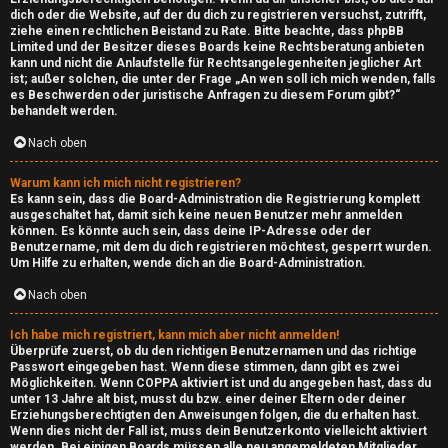
dich oder die Website, auf der du dich zu registrieren versuchst, zutrifft,
ziehe einen rechtlichen Beistand zu Rate. Bitte beachte, dass phpBB
Limited und der Besitzer dieses Boards keine Rechtsberatung anbieten
kann und nicht die Anlaufstelle für Rechtsangelegenheiten jeglicher Art
ist; außer solchen, die unter der Frage „An wen soll ich mich wenden, falls
es Beschwerden oder juristische Anfragen zu diesem Forum gibt?“
behandelt werden.
Nach oben
Warum kann ich mich nicht registrieren?
Es kann sein, dass die Board-Administration die Registrierung komplett
ausgeschaltet hat, damit sich keine neuen Benutzer mehr anmelden
können. Es könnte auch sein, dass deine IP-Adresse oder der
Benutzername, mit dem du dich registrieren möchtest, gesperrt wurden.
Um Hilfe zu erhalten, wende dich an die Board-Administration.
Nach oben
Ich habe mich registriert, kann mich aber nicht anmelden!
Überprüfe zuerst, ob du den richtigen Benutzernamen und das richtige
Passwort eingegeben hast. Wenn diese stimmen, dann gibt es zwei
Möglichkeiten. Wenn
COPPA
aktiviert ist und du angegeben hast, dass du
unter 13 Jahre alt bist, musst du bzw. einer deiner Eltern oder deiner
Erziehungsberechtigten den Anweisungen folgen, die du erhalten hast.
Wenn dies nicht der Fall ist, muss dein Benutzerkonto vielleicht aktiviert
werden. Bei einigen Boards müssen alle neu angemeldeten Mitglieder