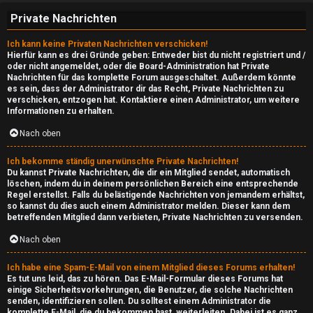
u
Private Nachrichten
r
Ich kann keine Privaten Nachrichten verschicken!
f
Hierfür kann es drei Gründe geben: Entweder bist du nicht registriert und /
oder nicht angemeldet, oder die Board-Administration hat Private
Nachrichten für das komplette Forum ausgeschaltet. Außerdem könnte
↳
es sein, dass der Administrator dir das Recht, Private Nachrichten zu
verschicken, entzogen hat. Kontaktiere einen Administrator, um weitere
Informationen zu erhalten.
N
Nach oben
e
Ich bekomme ständig unerwünschte Private Nachrichten!
Du kannst Private Nachrichten, die dir ein Mitglied sendet, automatisch
r
löschen, indem du in deinem persönlichen Bereich eine entsprechende
Regel erstellst. Falls du belästigende Nachrichten von jemandem erhältst,
so kannst du dies auch einem Administrator melden. Dieser kann dem
d
betreffenden Mitglied dann verbieten, Private Nachrichten zu versenden.
I
Nach oben
n
Ich habe eine Spam-E-Mail von einem Mitglied dieses Forums erhalten!
Es tut uns leid, das zu hören. Das E-Mail-Formular dieses Forums hat
s
einige Sicherheitsvorkehrungen, die Benutzer, die solche Nachrichten
senden, identifizieren sollen. Du solltest einem Administrator die
i
komplette E-Mail, die du bekommen hast, weiterleiten. Dabei ist es ganz