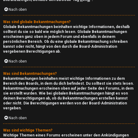
A
Nach oben
r
Was sind globale Bekanntmachungen?
Globale Bekanntmachungen beinhalten wichtige Informationen, deshalb
c
solltest du sie so bald wie möglich lesen. Globale Bekanntmachungen
erscheinen ganz oben in jedem Forum und ebenfalls in deinem
h
persönlichen Bereich. Ob du eine globale Bekanntmachung schreiben
kannst oder nicht, hängt von den durch die Board-Administration
i
vergebenen Berechtigungen ab.
Nach oben
v
Was sind Bekanntmachungen?
↳
Bekanntmachungen beinhalten meist wichtige Informationen zu dem
Bereich des Boards, in dem du dich befindest. Du solltest sie stets lesen.
Bekanntmachungen erscheinen oben auf jeder Seite des Forums, in dem
sie erstellt wurden. Wie bei globalen Bekanntmachungen hängt es von
deinen Berechtigungen ab, ob du Bekanntmachungen erstellen kannst
A
oder nicht. Die Berechtigungen werden von der Board-Administration
vergeben.
r
Nach oben
c
Was sind wichtige Themen?
h
Wichtige Themen eines Forums erscheinen unter den Ankündigungen