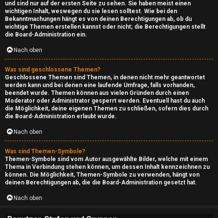
und sind nur auf der ersten Seite zu sehen. Sie haben meist einen
i
wichtigen Inhalt, weswegen du sie lesen solltest. Wie bei den
Bekanntmachungen hängt es von deinen Berechtigungen ab, ob du
v
wichtige Themen erstellen kannst oder nicht; die Berechtigungen stellt
die Board-Administration ein.
[
Nach oben
r
Was sind geschlossene Themen?
e
Geschlossene Themen sind Themen, in denen nicht mehr geantwortet
werden kann und bei denen eine laufende Umfrage, falls vorhanden,
a
beendet wurde. Themen können aus vielen Gründen durch einen
Moderator oder Administrator gesperrt werden. Eventuell hast du auch
d
die Möglichkeit, deine eigenen Themen zu schließen, sofern dies durch
die Board-Administration erlaubt wurde.
o
Nach oben
n
Was sind Themen-Symbole?
Themen-Symbole sind vom Autor ausgewählte Bilder, welche mit einem
l
Thema in Verbindung stehen können, um dessen Inhalt kennzeichnen zu
können. Die Möglichkeit, Themen-Symbole zu verwenden, hängt von
y
deinen Berechtigungen ab, die die Board-Administration gesetzt hat.
]
Nach oben