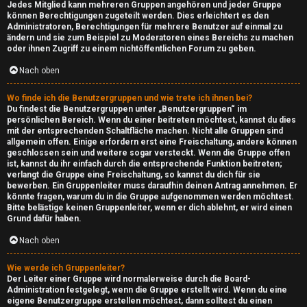
Jedes Mitglied kann mehreren Gruppen angehören und jeder Gruppe
können Berechtigungen zugeteilt werden. Dies erleichtert es den
Administratoren, Berechtigungen für mehrere Benutzer auf einmal zu
ändern und sie zum Beispiel zu Moderatoren eines Bereichs zu machen
G
oder ihnen Zugriff zu einem nichtöffentlichen Forum zu geben.
a
Nach oben
m
Wo finde ich die Benutzergruppen und wie trete ich ihnen bei?
Du findest die Benutzergruppen unter „Benutzergruppen“ im
e
persönlichen Bereich. Wenn du einer beitreten möchtest, kannst du dies
mit der entsprechenden Schaltfläche machen. Nicht alle Gruppen sind
B
allgemein offen. Einige erfordern erst eine Freischaltung, andere können
geschlossen sein und weitere sogar versteckt. Wenn die Gruppe offen
r
ist, kannst du ihr einfach durch die entsprechende Funktion beitreten;
verlangt die Gruppe eine Freischaltung, so kannst du dich für sie
e
bewerben. Ein Gruppenleiter muss daraufhin deinen Antrag annehmen. Er
könnte fragen, warum du in die Gruppe aufgenommen werden möchtest.
Bitte belästige keinen Gruppenleiter, wenn er dich ablehnt, er wird einen
a
Grund dafür haben.
k
Nach oben
e
Wie werde ich Gruppenleiter?
Der Leiter einer Gruppe wird normalerweise durch die Board-
r
Administration festgelegt, wenn die Gruppe erstellt wird. Wenn du eine
eigene Benutzergruppe erstellen möchtest, dann solltest du einen