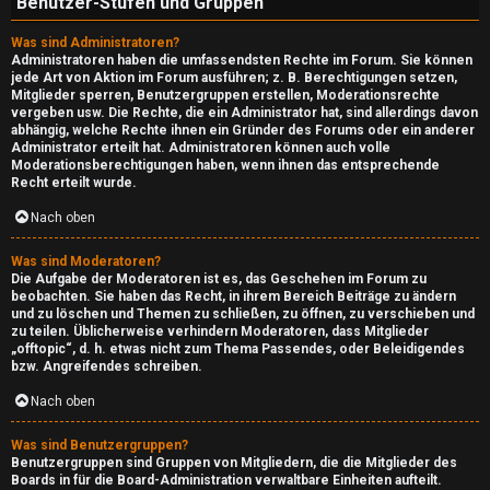
Benutzer-Stufen und Gruppen
↳
Was sind Administratoren?
Administratoren haben die umfassendsten Rechte im Forum. Sie können
G
jede Art von Aktion im Forum ausführen; z. B. Berechtigungen setzen,
Mitglieder sperren, Benutzergruppen erstellen, Moderationsrechte
vergeben usw. Die Rechte, die ein Administrator hat, sind allerdings davon
a
abhängig, welche Rechte ihnen ein Gründer des Forums oder ein anderer
Administrator erteilt hat. Administratoren können auch volle
m
Moderationsberechtigungen haben, wenn ihnen das entsprechende
Recht erteilt wurde.
e
Nach oben
s
Was sind Moderatoren?
T
Die Aufgabe der Moderatoren ist es, das Geschehen im Forum zu
beobachten. Sie haben das Recht, in ihrem Bereich Beiträge zu ändern
o
und zu löschen und Themen zu schließen, zu öffnen, zu verschieben und
zu teilen. Üblicherweise verhindern Moderatoren, dass Mitglieder
d
„offtopic“, d. h. etwas nicht zum Thema Passendes, oder Beleidigendes
bzw. Angreifendes schreiben.
a
Nach oben
y
Was sind Benutzergruppen?
Benutzergruppen sind Gruppen von Mitgliedern, die die Mitglieder des
↳
Boards in für die Board-Administration verwaltbare Einheiten aufteilt.