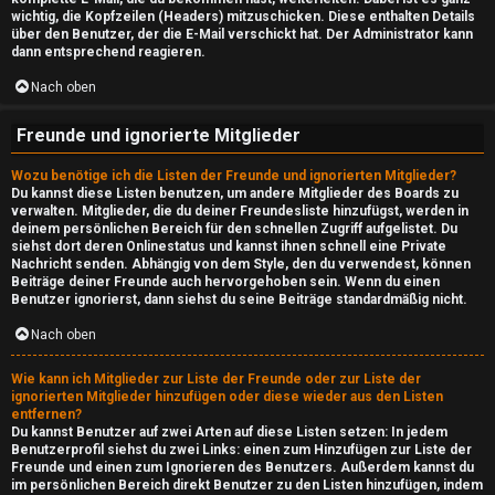
wichtig, die Kopfzeilen (Headers) mitzuschicken. Diese enthalten Details
d
über den Benutzer, der die E-Mail verschickt hat. Der Administrator kann
dann entsprechend reagieren.
e
Nach oben
↳
Freunde und ignorierte Mitglieder
Wozu benötige ich die Listen der Freunde und ignorierten Mitglieder?
Du kannst diese Listen benutzen, um andere Mitglieder des Boards zu
T
verwalten. Mitglieder, die du deiner Freundesliste hinzufügst, werden in
deinem persönlichen Bereich für den schnellen Zugriff aufgelistet. Du
h
siehst dort deren Onlinestatus und kannst ihnen schnell eine Private
Nachricht senden. Abhängig von dem Style, den du verwendest, können
e
Beiträge deiner Freunde auch hervorgehoben sein. Wenn du einen
Benutzer ignorierst, dann siehst du seine Beiträge standardmäßig nicht.
S
Nach oben
h
Wie kann ich Mitglieder zur Liste der Freunde oder zur Liste der
o
ignorierten Mitglieder hinzufügen oder diese wieder aus den Listen
entfernen?
w
Du kannst Benutzer auf zwei Arten auf diese Listen setzen: In jedem
Benutzerprofil siehst du zwei Links: einen zum Hinzufügen zur Liste der
Freunde und einen zum Ignorieren des Benutzers. Außerdem kannst du
im persönlichen Bereich direkt Benutzer zu den Listen hinzufügen, indem