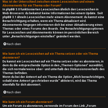
i
Was ist der Unterschied zwischen einem Lesezeichen und einem
Abonnements für ein Thema oder Forum?
c
In phpBB 3.0 funktionierten Lesezeichen ähnlich den Lesezeichen in
Web-Browsern: du bekamst keine Informationen bei einem Update. Seit
phpBB 3.1 ähneln Lesezeichen mehr einem Abonnement: du kannst eine
b
Benachrichtigung erhalten, wenn ein Thema aktualisiert wird.
Abonnements hingegen informieren dich bei einer Aktualisierung eines
o
Themas oder eines Forums des Boards. Die Benachrichtigungsoptionen
für Lesezeichen und Abonnements können im persönlichen Bereich
x
unter „Benachrichtigungen einstellen“ geändert werden.
Nach oben
↳
Wie kann ich ein Lesezeichen auf ein Thema setzen oder ein Thema
abonnieren?
Du kannst ein Lesezeichen auf ein Thema setzen oder es abonnieren, in
W
dem du die entsprechende Option in den „Themen-Optionen“ auswählst,
die sich normalerweise ober- und unterhalb des Diskussionsverlaufs des
e
Themas befinden.
Wenn du bei der Antwort auf ein Thema die Option „Mich benachrichtigen,
b
sobald eine Antwort geschrieben wurde“ aktivierst, wird das Thema
ebenfalls für dich abonniert.
I
Nach oben
n
Wie kann ich ein Forum abonnieren?
Um ein Forum zu abonnieren, verwende im Forum den Link „Forum