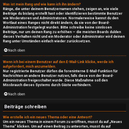
e
Was ist mein Rang und wie kann ich ihn ändern?
n
Ränge, die unter deinem Benutzernamen stehen, zeigen an, wie viele
Beiträge du bislang erstellt hast oder identifizieren bestimmte Benutzer
s
wie Moderatoren und Administratoren. Normalerweise kannst du den
Wortlaut eines Ranges nicht direkt ändern, da sie von der Board-
F
i
Administration festgelegt wurden. Bitte schreibe keine sinnlosen
Beiträge, nur um deinen Rang zu erhöhen — die meisten Boards dulden
A
d
dieses Verhalten nicht und ein Moderator oder Administrator wird deinen
Rang unter Umständen einfach wieder zurücksetzen.
Q
e
Nach oben
↳
Wenn ich bei einem Benutzer auf den E-Mail-Link klicke, werde ich
aufgefordert, mich anzumelden.
Nur registrierte Benutzer dürfen die foreninterne E-Mail-Funktion für
Nachrichten an andere Benutzer nutzen, falls diese von der Board-
Administration freigeschaltet wurde. Diese Maßnahme soll den
e
Missbrauch dieses Systems durch Gäste verhindern.
P
Nach oben
l
Beiträge schreiben
a
Wie erstelle ich ein neues Thema oder eine Antwort?
y
Um ein neues Thema in einem Forum zu eröffnen, musst du auf „Neues
Thema“ klicken. Um auf einen Beitrag zu antworten, musst du auf