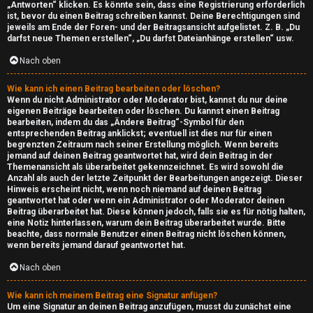
i
„Antworten“ klicken. Es könnte sein, dass eine Registrierung erforderlich
ist, bevor du einen Beitrag schreiben kannst. Deine Berechtigungen sind
jeweils am Ende der Foren- und der Beitragsansicht aufgelistet. Z. B. „Du
m
darfst neue Themen erstellen“, „Du darfst Dateianhänge erstellen“ usw.
W
Nach oben
e
Wie kann ich einen Beitrag bearbeiten oder löschen?
Wenn du nicht Administrator oder Moderator bist, kannst du nur deine
b
eigenen Beiträge bearbeiten oder löschen. Du kannst einen Beitrag
bearbeiten, indem du das „Ändere Beitrag“-Symbol für den
entsprechenden Beitrag anklickst; eventuell ist dies nur für einen
↳
begrenzten Zeitraum nach seiner Erstellung möglich. Wenn bereits
jemand auf deinen Beitrag geantwortet hat, wird dein Beitrag in der
Themenansicht als überarbeitet gekennzeichnet. Es wird sowohl die
Anzahl als auch der letzte Zeitpunkt der Bearbeitungen angezeigt. Dieser
T
Hinweis erscheint nicht, wenn noch niemand auf deinen Beitrag
geantwortet hat oder wenn ein Administrator oder Moderator deinen
S
Beitrag überarbeitet hat. Diese können jedoch, falls sie es für nötig halten,
eine Notiz hinterlassen, warum dein Beitrag überarbeitet wurde. Bitte
beachte, dass normale Benutzer einen Beitrag nicht löschen können,
-
wenn bereits jemand darauf geantwortet hat.
S
Nach oben
e
Wie kann ich meinem Beitrag eine Signatur anfügen?
Um eine Signatur an deinen Beitrag anzufügen, musst du zunächst eine