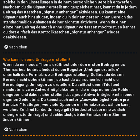
r
solche in den Einstellungen in deinem persönlichen Bereich entwerfen.
Nachdem du die Signatur erstellt und gespeichert hast, kannst du in jedem
v
Beitrag das Kästchen „Signatur anhängen“ aktivieren. Du kannst eine
Signatur auch hinzufügen, indem du in deinem persönlichen Bereich das
e
standardmäßige Anhängen deiner Signatur aktivierst. Wenn du einen
einzelnen Beitrag dennoch ohne Signatur verfassen möchtest, so kannst
r
du dort einfach das Kontrollkästchen „Signatur anhängen“ wieder
deaktivieren.
↳
Nach oben
Wie kann ich eine Umfrage erstellen?
Wenn du ein neues Thema eröffnest oder den ersten Beitrag eines
D
Themas bearbeitest, findest du ein Register „Umfrage erstellen“
unterhalb des Formulars zur Beitragserstellung. Solltest du diesen
Bereich nicht sehen können, so hast du wahrscheinlich nicht die
o
Berechtigung, Umfragen zu erstellen. Du solltest einen Titel und
mindestens zwei Antwortmöglichkeiten in die entsprechenden Felder
w
eingeben und dabei sicherstellen, dass jede Antwortmöglichkeit in einer
eigenen Zeile steht. Du kannst auch unter „Auswahlmöglichkeiten pro
n
Benutzer“ festlegen, wie viele Optionen ein Benutzer auswählen kann,
welches Zeitlimit für die Umfrage gilt (0 bedeutet dabei eine zeitlich
l
unbegrenzte Umfrage) und schließlich, ob die Benutzer ihre Stimme
ändern können.
o
Nach oben
a