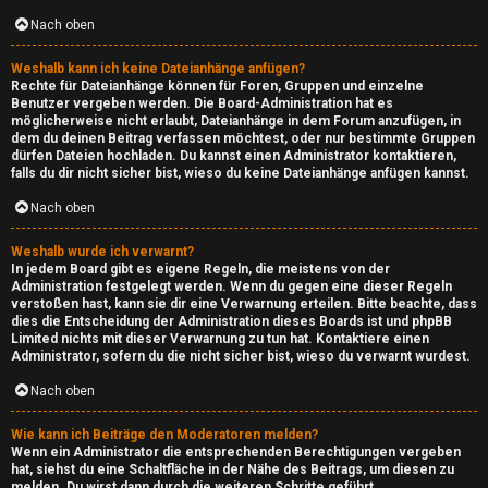
c
Nach oben
r
Weshalb kann ich keine Dateianhänge anfügen?
a
Rechte für Dateianhänge können für Foren, Gruppen und einzelne
Benutzer vergeben werden. Die Board-Administration hat es
f
möglicherweise nicht erlaubt, Dateianhänge in dem Forum anzufügen, in
dem du deinen Beitrag verfassen möchtest, oder nur bestimmte Gruppen
dürfen Dateien hochladen. Du kannst einen Administrator kontaktieren,
t
falls du dir nicht sicher bist, wieso du keine Dateianhänge anfügen kannst.
Nach oben
A
Weshalb wurde ich verwarnt?
l
In jedem Board gibt es eigene Regeln, die meistens von der
Administration festgelegt werden. Wenn du gegen eine dieser Regeln
l
verstoßen hast, kann sie dir eine Verwarnung erteilen. Bitte beachte, dass
dies die Entscheidung der Administration dieses Boards ist und phpBB
g
Limited nichts mit dieser Verwarnung zu tun hat. Kontaktiere einen
Administrator, sofern du die nicht sicher bist, wieso du verwarnt wurdest.
e
Nach oben
m
Wie kann ich Beiträge den Moderatoren melden?
e
Wenn ein Administrator die entsprechenden Berechtigungen vergeben
hat, siehst du eine Schaltfläche in der Nähe des Beitrags, um diesen zu
melden. Du wirst dann durch die weiteren Schritte geführt.