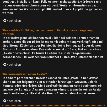
a
benötigst, installieren kann. Falls es noch nicht existiert, würden wir uns
e
freuen, wenn du es übersetzen würdest. Weitere Informationen dazu
y
können auf der Website von
phpBB Limited
oder auf
phpBB.de
gefunden
T
werden.
i
h
Nach oben
m
e
Was sind das für Bilder, die bei meinem Benutzernamen angezeigt
S
werden?
m
In der Beitragsansicht können zwei Bilder bei deinem Benutzernamen
t
stehen. Eines dieser Bilder ist meist mit deinem Rang verknüpft: Oft sind
e
dies Sterne, Kästchen oder Punkte, die deine Beitragszahl oder deinen
r
Status im Forum angeben. Das andere, meist größere, Bild wird auch als
„Avatar“ bezeichnet. Es handelt sich hierbei in der Regel um ein
n
persönliches Bild, welches von Benutzer zu Benutzer unterschiedlich ist.
e
Nach oben
a
S
m
Wie verwende ich einen Avatar?
In deinem persönlichen Bereich kannst du unter „Profil“ einen Avatar
über eine der folgenden vier Methoden hinzufügen: Gravatar, Galerie,
u
Remote oder Hochladen. Die Board-Administration kann bestimmen, ob
↳
und wie die Benutzer Avatare benutzen können. Wenn du keinen Avatar
c
benutzen kannst, solltest du die Board-Administration kontaktieren.
h
Nach oben
I