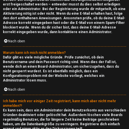
erst freigeschaltet werden – entweder musst du dies selbst erledigen
oder ein Administrator. Bei der Registrierung wurde dir mitgeteilt, ob eine
Aktivierung nötig ist oder nicht. Wenn du eine E-Mail erhalten hast, folge
den dort enthaltenen Anweisungen. Ansonsten prüfe, ob du deine E-Mail-
Adresse korrekt eingegeben hast oder die E-Mail von einem Spam-Filter
blockiert wurde. Wenn du dir sicher bist, dass deine E-Mail-Adresse
korrekt eingegeben wurde, dann kontaktiere einen Administrator.
Nach oben
Warum kann ich mich nicht anmelden?
Dafür gibt es viele mögliche Gründe. Prüfe zunächst, ob dein
Benutzername und dein Passwort richtig sind. Wenn dies der Fall ist,
wende dich an einen Board-Administrator, um sicherzugehen, dass du
nicht gesperrt wurdest. Es ist ebenfalls möglich, dass ein
Konfigurationsproblem mit der Website vorliegt, welches ein
Administrator lösen muss.
Nach oben
Ich habe mich vor einiger Zeit registriert, kann mich aber nicht mehr
anmelden?!
Es kann sein, dass ein Administrator dein Benutzerkonto aus verschieden
Gründen deaktiviert oder gelöscht hat. Außerdem löschen viele Boards
regelmäßig Benutzer, die für längere Zeit keine Beiträge geschrieben
haben, um die Datenbankgröße zu verringern. Registriere dich einfach
erneut und nimm aktiv an den Diskussionen teil!