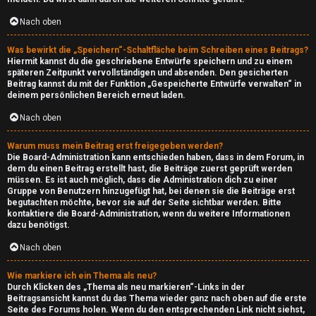
i
n
Nach oben
Was bewirkt die „Speichern“-Schaltfläche beim Schreiben eines Beitrags?
↳
Hiermit kannst du die geschriebene Entwürfe speichern und zu einem
späteren Zeitpunkt vervollständigen und absenden. Den gesicherten
Beitrag kannst du mit der Funktion „Gespeicherte Entwürfe verwalten“ in
deinem persönlichen Bereich erneut laden.
G
Nach oben
a
Warum muss mein Beitrag erst freigegeben werden?
m
Die Board-Administration kann entschieden haben, dass in dem Forum, in
dem du einen Beitrag erstellt hast, die Beiträge zuerst geprüft werden
i
müssen. Es ist auch möglich, dass die Administration dich zu einer
Gruppe von Benutzern hinzugefügt hat, bei denen sie die Beiträge erst
begutachten möchte, bevor sie auf der Seite sichtbar werden. Bitte
n
kontaktiere die Board-Administration, wenn du weitere Informationen
dazu benötigst.
g
Nach oben
↳
Wie markiere ich ein Thema als neu?
Durch Klicken des „Thema als neu markieren“-Links in der
Beitragsansicht kannst du das Thema wieder ganz nach oben auf die erste
Seite des Forums holen. Wenn du den entsprechenden Link nicht siehst,