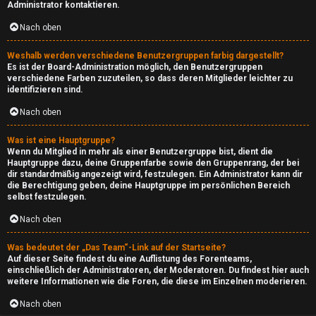
Administrator kontaktieren.
↳
Nach oben
Weshalb werden verschiedene Benutzergruppen farbig dargestellt?
T
Es ist der Board-Administration möglich, den Benutzergruppen
verschiedene Farben zuzuteilen, so dass deren Mitglieder leichter zu
e
identifizieren sind.
c
Nach oben
h
Was ist eine Hauptgruppe?
Wenn du Mitglied in mehr als einer Benutzergruppe bist, dient die
Hauptgruppe dazu, deine Gruppenfarbe sowie den Gruppenrang, der bei
↳
dir standardmäßig angezeigt wird, festzulegen. Ein Administrator kann dir
die Berechtigung geben, deine Hauptgruppe im persönlichen Bereich
selbst festzulegen.
W
Nach oben
e
Was bedeutet der „Das Team“-Link auf der Startseite?
Auf dieser Seite findest du eine Auflistung des Forenteams,
b
einschließlich der Administratoren, der Moderatoren. Du findest hier auch
weitere Informationen wie die Foren, die diese im Einzelnen moderieren.
s
Nach oben