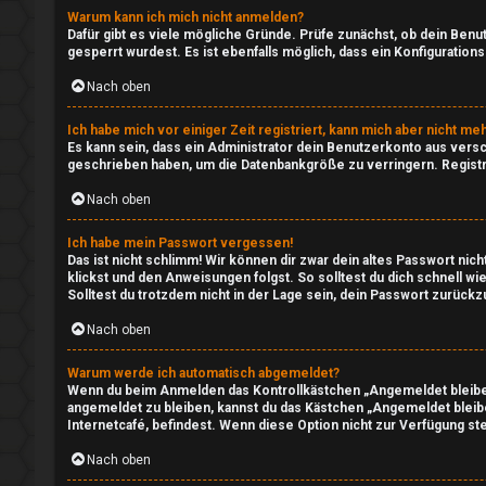
o
t
Warum kann ich mich nicht anmelden?
Dafür gibt es viele mögliche Gründe. Prüfe zunächst, ob dein Benu
r
r
gesperrt wurdest. Es ist ebenfalls möglich, dass ein Konfiguratio
Nach oben
t
e
e
a
Ich habe mich vor einiger Zeit registriert, kann mich aber nicht m
Es kann sein, dass ein Administrator dein Benutzerkonto aus vers
t
m
geschrieben haben, um die Datenbankgröße zu verringern. Registri
Nach oben
e
↳
T
Ich habe mein Passwort vergessen!
Das ist nicht schlimm! Wir können dir zwar dein altes Passwort ni
klickst und den Anweisungen folgst. So solltest du dich schnell 
h
Solltest du trotzdem nicht in der Lage sein, dein Passwort zurück
I
e
Nach oben
n
m
s
Warum werde ich automatisch abgemeldet?
Wenn du beim Anmelden das Kontrollkästchen „Angemeldet bleiben“
e
angemeldet zu bleiben, kannst du das Kästchen „Angemeldet bleib
i
Internetcafé, befindest. Wenn diese Option nicht zur Verfügung st
n
d
Nach oben