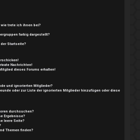
wie trete ich ihnen bei?
rgruppen farbig dargestellt?
der Startseite?
erschicken!
ivate Nachrichten!
itglied dieses Forums erhalten!
nde und ignorierten Mitglieder?
Freunde oder zur Liste der ignorierten Mitglieder hinzufügen oder diese
 Foren durchsuchen?
ine Ergebnisse?
e leere Seite?
?
 und Themen finden?