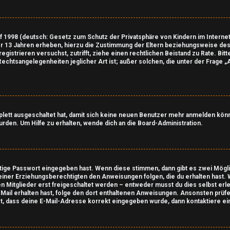
 1998 (deutsch: Gesetz zum Schutz der Privatsphäre von Kindern im Internet 
r 13 Jahren erheben, hierzu die Zustimmung der Eltern beziehungsweise des
u registrieren versuchst, zutrifft, ziehe einen rechtlichen Beistand zu Rate. B
 Rechtsangelegenheiten jeglicher Art ist; außer solchen, die unter der Frage 
mplett ausgeschaltet hat, damit sich keine neuen Benutzer mehr anmelden kön
rden. Um Hilfe zu erhalten, wende dich an die Board-Administration.
htige Passwort eingegeben hast. Wenn diese stimmen, dann gibt es zwei Mög
 deiner Erziehungsberechtigten den Anweisungen folgen, die du erhalten hast. W
 Mitglieder erst freigeschaltet werden – entweder musst du dies selbst erled
e E-Mail erhalten hast, folge den dort enthaltenen Anweisungen. Ansonsten prü
st, dass deine E-Mail-Adresse korrekt eingegeben wurde, dann kontaktiere ei