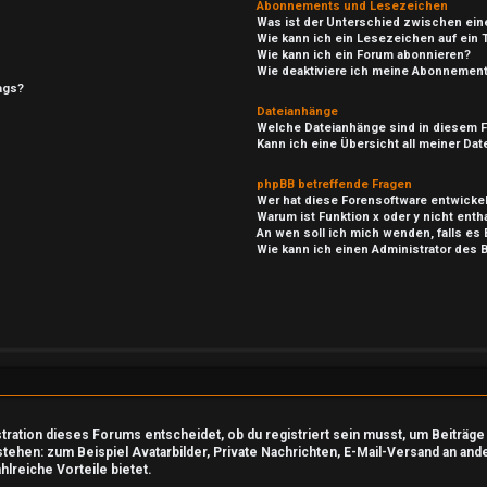
Abonnements und Lesezeichen
Was ist der Unterschied zwischen ei
Wie kann ich ein Lesezeichen auf ein
Wie kann ich ein Forum abonnieren?
Wie deaktiviere ich meine Abonnemen
ags?
Dateianhänge
Welche Dateianhänge sind in diesem 
Kann ich eine Übersicht all meiner Da
phpBB betreffende Fragen
Wer hat diese Forensoftware entwickel
Warum ist Funktion x oder y nicht enth
An wen soll ich mich wenden, falls es
Wie kann ich einen Administrator des 
ration dieses Forums entscheidet, ob du registriert sein musst, um Beiträge zu
stehen: zum Beispiel Avatarbilder, Private Nachrichten, E-Mail-Versand an and
hlreiche Vorteile bietet.