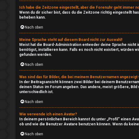
Ich habe die Zeitzone eingestellt, aber die Forenuhr geht immer no
↳
Wenn du dir sicher bist, dass du die Zeitzone richtig eingestellt h
beheben kann.
S
Nach oben
u
T
c
Meine Sprache steht auf diesem Board nicht zur Auswahl!
S
Meist hat die Board-Administration entweder deine Sprache nicht in
benötigst, installieren kann. Falls es noch nicht existiert, würd
h
gefunden werden.
-
e
Nach oben
S
Was sind das für Bilder, die bei meinem Benutzernamen angezeigt
e
In der Beitragsansicht können zwei Bilder bei deinem Benutzername
deinen Status im Forum angeben. Das andere, meist größere, Bild w
F
r
unterschiedlich ist.
A
v
Nach oben
Q
e
Wie verwende ich einen Avatar?
In deinem persönlichen Bereich kannst du unter „Profil“ einen Av
r
ob und wie die Benutzer Avatare benutzen können. Wenn du keinen 
Nach oben