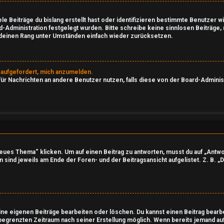
le Beiträge du bislang erstellt hast oder identifizieren bestimmte Benutzer
rd-Administration festgelegt wurden. Bitte schreibe keine sinnlosen Beiträg
d deinen Rang unter Umständen einfach wieder zurücksetzen.
h aufgefordert, mich anzumelden.
 für Nachrichten an andere Benutzer nutzen, falls diese von der Board-Admini
es Thema“ klicken. Um auf einen Beitrag zu antworten, musst du auf „Antwort
 sind jeweils am Ende der Foren- und der Beitragsansicht aufgelistet. Z. B. „
eine eigenen Beiträge bearbeiten oder löschen. Du kannst einen Beitrag bearb
 begrenzten Zeitraum nach seiner Erstellung möglich. Wenn bereits jemand auf 