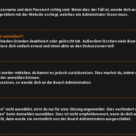
tzername und dein Passwort richtig sind. Wenn dies der Fall ist, wende dich a
nsproblem mit der Website vorliegt, welches ein Administrator lösen muss.
ehr anmelden?!
chieden Gründen deaktiviert oder gelöscht hat. Außerdem löschen viele Board
ere dich einfach erneut und nimm aktiv an den Diskussionen teil!
cht wieder mitteilen, du kannst es jedoch zurücksetzen. Dies machst du, inde
wieder anmelden können.
zusetzen, so wende dich an die Board-Administration.
 nicht auswählst, wirst du nur für eine Sitzung angemeldet. Dies verhinder
en“ beim Anmelden auswählen. Dies ist nicht empfehlenswert, wenn du dich a
eht, dann wurde sie vermutlich von der Board-Administration ausgeschaltet.