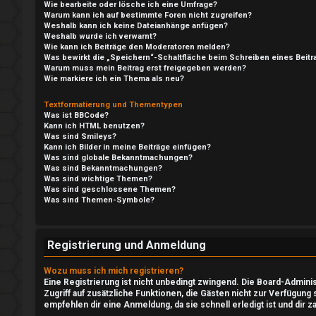
d
Wie bearbeite oder lösche ich eine Umfrage?
Warum kann ich auf bestimmte Foren nicht zugreifen?
e
Weshalb kann ich keine Dateianhänge anfügen?
e
Weshalb wurde ich verwarnt?
Wie kann ich Beiträge den Moderatoren melden?
n
Was bewirkt die „Speichern“-Schaltfläche beim Schreiben eines Beitr
P
Warum muss mein Beitrag erst freigegeben werden?
Wie markiere ich ein Thema als neu?
l
Textformatierung und Thementypen
R
a
Was ist BBCode?
Kann ich HTML benutzen?
e
y
Was sind Smileys?
Kann ich Bilder in meine Beiträge einfügen?
Was sind globale Bekanntmachungen?
g
A
Was sind Bekanntmachungen?
Was sind wichtige Themen?
i
l
Was sind geschlossene Themen?
Was sind Themen-Symbole?
s
l
t
g
Registrierung und Anmeldung
r
e
Wozu muss ich mich registrieren?
Eine Registrierung ist nicht unbedingt zwingend. Die Board-Administ
i
m
Zugriff auf zusätzliche Funktionen, die Gästen nicht zur Verfügung 
empfehlen dir eine Anmeldung, da sie schnell erledigt ist und dir za
e
e