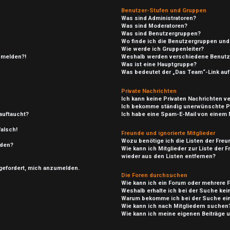
Benutzer-Stufen und Gruppen
Was sind Administratoren?
Was sind Moderatoren?
Was sind Benutzergruppen?
Wo finde ich die Benutzergruppen und 
Wie werde ich Gruppenleiter?
anmelden?!
Weshalb werden verschiedene Benutze
Was ist eine Hauptgruppe?
Was bedeutet der „Das Team“-Link auf 
Private Nachrichten
Ich kann keine Privaten Nachrichten v
Ich bekomme ständig unerwünschte Pr
auftaucht?
Ich habe eine Spam-E-Mail von einem M
falsch!
Freunde und ignorierte Mitglieder
Wozu benötige ich die Listen der Freu
rden?
Wie kann ich Mitglieder zur Liste der 
wieder aus den Listen entfernen?
fgefordert, mich anzumelden.
Die Foren durchsuchen
Wie kann ich ein Forum oder mehrere
Weshalb erhalte ich bei der Suche ke
Warum bekomme ich bei der Suche ein
Wie kann ich nach Mitgliedern suchen
Wie kann ich meine eigenen Beiträge