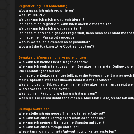
Registrierung und Anmeldung
Wozu muss ich mich registrieren?
Was ist COPPA?
Warum kann ich mich nicht registrieren?
Ich habe mich registriert, kann mich aber nicht anmelden!
Warum kann ich mich nicht anmelden?
Ich habe mich vor einiger Zeit registriert, kann mich aber nicht mehr 
Ich habe mein Passwort vergessen!
Warum werde ich automatisch abgemeldet?
Wozu ist die Funktion „Alle Cookies löschen“?
Benutzerpräferenzen und -einstellungen
Wie kann ich meine Einstellungen ändern?
Wie kann ich verhindern, dass mein Benutzername in der Online-Liste 
Die Forenuhr geht falsch!
e
Ich habe die Zeitzone eingestellt, aber die Forenuhr geht immer noch 
Meine Sprache steht auf diesem Board nicht zur Auswahl!
A
P
Was sind das für Bilder, die bei meinem Benutzernamen angezeigt we
Wie verwende ich einen Avatar?
n
l
Was ist mein Rang und wie kann ich ihn ändern?
Wenn ich bei einem Benutzer auf den E-Mail-Link klicke, werde ich au
m
a
Beiträge schreiben
e
y
Wie erstelle ich ein neues Thema oder eine Antwort?
Wie kann ich einen Beitrag bearbeiten oder löschen?
Wie kann ich meinem Beitrag eine Signatur anfügen?
l
Wie kann ich eine Umfrage erstellen?
↳
Wieso kann ich nicht mehr Antwortmöglichkeiten erstellen?