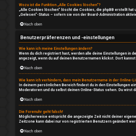
e
Wozu ist die Funktion „Alle Cookies löschen“?
„Alle Cookies löschen“ löscht die Cookies, die phpBB erstellt ha
A
„Gelesen“-Status – sofern sie von der Board-Administration aktiv
↳
k
Nach oben
t
e
Benutzerpräferenzen und -einstellungen
i
P
Wie kann ich meine Einstellungen ändern?
v
Wenn du dich registriert hast, werden alle deine Einstellungen in
l
angezeigt, wenn du auf deinen Benutzernamen klickst. Dort kannst 
e
Nach oben
a
T
y
Wie kann ich verhindern, dass mein Benutzername in der Online-Li
h
In deinem persönlichen Bereich findest du in den Einstellungen e
i
Moderatoren und du selbst deinen Online-Status sehen. Du wirst d
e
Nach oben
m
m
W
Die Forenuhr geht falsch!
Möglicherweise entspricht die angezeigte Zeit nicht deiner eigenen
e
Zeitzone kann dabei nur von registrierten Benutzern geändert werden
e
n
Nach oben
b