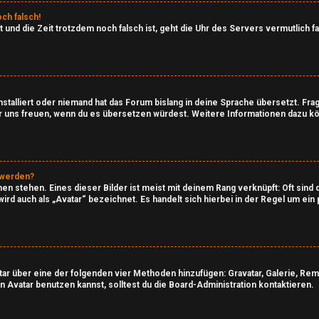
ch falsch!
ast und die Zeit trotzdem noch falsch ist, geht die Uhr des Servers vermutlich 
stalliert oder niemand hat das Forum bislang in deine Sprache übersetzt. Fra
en wir uns freuen, wenn du es übersetzen würdest. Weitere Informationen dazu 
 werden?
n stehen. Eines dieser Bilder ist meist mit deinem Rang verknüpft: Oft sind 
ird auch als „Avatar“ bezeichnet. Es handelt sich hierbei in der Regel um ei
atar über eine der folgenden vier Methoden hinzufügen: Gravatar, Galerie, R
Avatar benutzen kannst, solltest du die Board-Administration kontaktieren.