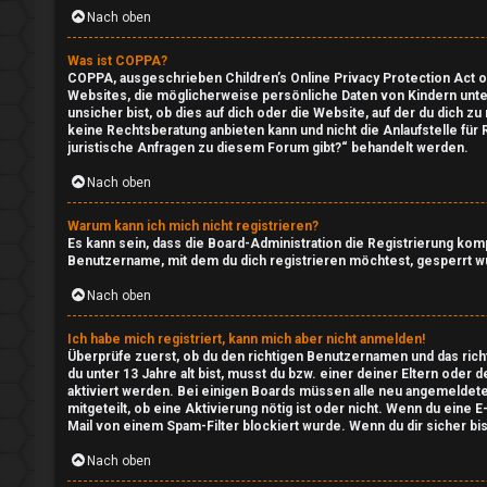
Nach oben
r
i
Was ist COPPA?
e
n
COPPA, ausgeschrieben Children’s Online Privacy Protection Act of
Websites, die möglicherweise persönliche Daten von Kindern unte
n
unsicher bist, ob dies auf dich oder die Website, auf der du dich z
↳
keine Rechtsberatung anbieten kann und nicht die Anlaufstelle für
juristische Anfragen zu diesem Forum gibt?“ behandelt werden.
Nach oben
U
e
Warum kann ich mich nicht registrieren?
n
P
Es kann sein, dass die Board-Administration die Registrierung ko
Benutzername, mit dem du dich registrieren möchtest, gesperrt wu
b
l
Nach oben
e
a
Ich habe mich registriert, kann mich aber nicht anmelden!
a
y
Überprüfe zuerst, ob du den richtigen Benutzernamen und das ric
du unter 13 Jahre alt bist, musst du bzw. einer deiner Eltern oder
n
i
aktiviert werden. Bei einigen Boards müssen alle neu angemeldeten
mitgeteilt, ob eine Aktivierung nötig ist oder nicht. Wenn du ein
t
m
Mail von einem Spam-Filter blockiert wurde. Wenn du dir sicher bi
Nach oben
w
S