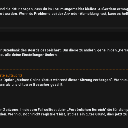
t und die dafür sorgen, dass du im Forum angemeldet bleibst. Außerdem ermö
iert wurden. Wenn du Probleme bei der An- oder Abmeldung hast, kann es helf
 der Datenbank des Boards gespeichert. Um diese zu ändern, gehe in den „Persö
du alle deine Einstellungen ändern.
ste auftaucht?
ine Option „Meinen Online-Status während dieser Sitzung verbergen“. Wenn du
ann als unsichtbarer Besucher gezählt.
 Zeitzone. In diesem Fall solltest du im „Persönlichen Bereich“ die für dich 
. Wenn du noch nicht registriert bist, ist dies ein guter Grund, dies jetzt zu 