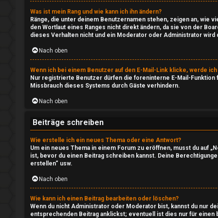
↳
Was ist mein Rang und wie kann ich ihn ändern?
Ränge, die unter deinem Benutzernamen stehen, zeigen an, wie vie
den Wortlaut eines Ranges nicht direkt ändern, da sie von der Boa
D
dieses Verhalten nicht und ein Moderator oder Administrator wir
o
Nach oben
w
Wenn ich bei einem Benutzer auf den E-Mail-Link klicke, werde ic
Nur registrierte Benutzer dürfen die foreninterne E-Mail-Funktion
n
Missbrauch dieses Systems durch Gäste verhindern.
l
Nach oben
o
Beiträge schreiben
a
Wie erstelle ich ein neues Thema oder eine Antwort?
Um ein neues Thema in einem Forum zu eröffnen, musst du auf „Neu
d
ist, bevor du einen Beitrag schreiben kannst. Deine Berechtigungen
erstellen“ usw.
A
Nach oben
r
Wie kann ich einen Beitrag bearbeiten oder löschen?
e
Wenn du nicht Administrator oder Moderator bist, kannst du nur d
entsprechenden Beitrag anklickst; eventuell ist dies nur für einen