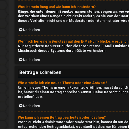
↳
Was ist mein Rang und wie kann ich ihn ändern?
Ränge, die unter deinem Benutzernamen stehen, zeigen an, wie vie
den Wortlaut eines Ranges nicht direkt ändern, da sie von der Boa
D
dieses Verhalten nicht und ein Moderator oder Administrator wir
o
Nach oben
w
Wenn ich bei einem Benutzer auf den E-Mail-Link klicke, werde ic
Nur registrierte Benutzer dürfen die foreninterne E-Mail-Funktion
n
Missbrauch dieses Systems durch Gäste verhindern.
l
Nach oben
o
Beiträge schreiben
a
Wie erstelle ich ein neues Thema oder eine Antwort?
Um ein neues Thema in einem Forum zu eröffnen, musst du auf „Neu
d
ist, bevor du einen Beitrag schreiben kannst. Deine Berechtigungen
erstellen“ usw.
A
Nach oben
r
Wie kann ich einen Beitrag bearbeiten oder löschen?
e
Wenn du nicht Administrator oder Moderator bist, kannst du nur d
entsprechenden Beitrag anklickst; eventuell ist dies nur für einen