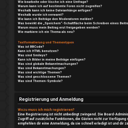
d
Wie bearbeite oder lösche ich eine Umfrage?
Warum kann ich auf bestimmte Foren nicht zugreifen?
e
Weshalb kann ich keine Dateianhänge anfügen?
e
Weshalb wurde ich verwarnt?
Wie kann ich Beiträge den Moderatoren melden?
n
Was bewirkt die „Speichern“-Schaltfläche beim Schreiben eines Beitr
P
Warum muss mein Beitrag erst freigegeben werden?
Wie markiere ich ein Thema als neu?
l
Textformatierung und Thementypen
R
a
Was ist BBCode?
Kann ich HTML benutzen?
e
y
Was sind Smileys?
Kann ich Bilder in meine Beiträge einfügen?
Was sind globale Bekanntmachungen?
g
A
Was sind Bekanntmachungen?
Was sind wichtige Themen?
i
l
Was sind geschlossene Themen?
Was sind Themen-Symbole?
s
l
t
g
Registrierung und Anmeldung
r
e
Wozu muss ich mich registrieren?
Eine Registrierung ist nicht unbedingt zwingend. Die Board-Administ
i
m
Zugriff auf zusätzliche Funktionen, die Gästen nicht zur Verfügung 
empfehlen dir eine Anmeldung, da sie schnell erledigt ist und dir za
e
e