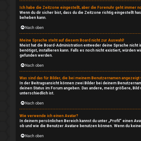
Ich habe die Zeitzone eingestellt, aber die Forenuhr geht immer no
↳
Wenn du dir sicher bist, dass du die Zeitzone richtig eingestellt h
beheben kann.
S
Nach oben
u
T
c
Meine Sprache steht auf diesem Board nicht zur Auswahl!
S
Meist hat die Board-Administration entweder deine Sprache nicht in
benötigst, installieren kann. Falls es noch nicht existiert, würd
h
gefunden werden.
-
e
Nach oben
S
Was sind das für Bilder, die bei meinem Benutzernamen angezeigt
e
In der Beitragsansicht können zwei Bilder bei deinem Benutzername
deinen Status im Forum angeben. Das andere, meist größere, Bild w
F
r
unterschiedlich ist.
A
v
Nach oben
Q
e
Wie verwende ich einen Avatar?
In deinem persönlichen Bereich kannst du unter „Profil“ einen Av
r
ob und wie die Benutzer Avatare benutzen können. Wenn du keinen 
Nach oben