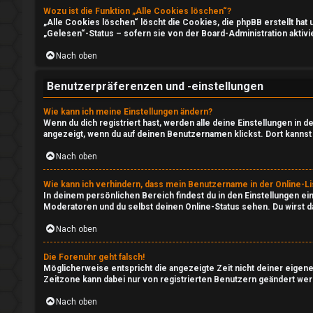
e
Wozu ist die Funktion „Alle Cookies löschen“?
„Alle Cookies löschen“ löscht die Cookies, die phpBB erstellt ha
A
„Gelesen“-Status – sofern sie von der Board-Administration aktiv
↳
k
Nach oben
t
e
Benutzerpräferenzen und -einstellungen
i
P
Wie kann ich meine Einstellungen ändern?
v
Wenn du dich registriert hast, werden alle deine Einstellungen in
l
angezeigt, wenn du auf deinen Benutzernamen klickst. Dort kannst 
e
Nach oben
a
T
y
Wie kann ich verhindern, dass mein Benutzername in der Online-Li
h
In deinem persönlichen Bereich findest du in den Einstellungen e
i
Moderatoren und du selbst deinen Online-Status sehen. Du wirst d
e
Nach oben
m
m
W
Die Forenuhr geht falsch!
Möglicherweise entspricht die angezeigte Zeit nicht deiner eigenen
e
Zeitzone kann dabei nur von registrierten Benutzern geändert werden
e
n
Nach oben
b