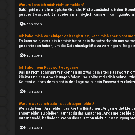
o
t
Warum kann ich mich nicht anmelden?
Dafür gibt es viele mögliche Gründe. Prüfe zunächst, ob dein Benu
r
r
gesperrt wurdest. Es ist ebenfalls möglich, dass ein Konfiguratio
Nach oben
t
e
e
a
Ich habe mich vor einiger Zeit registriert, kann mich aber nicht m
Es kann sein, dass ein Administrator dein Benutzerkonto aus vers
t
m
geschrieben haben, um die Datenbankgröße zu verringern. Registri
Nach oben
e
↳
T
Ich habe mein Passwort vergessen!
Das ist nicht schlimm! Wir können dir zwar dein altes Passwort ni
klickst und den Anweisungen folgst. So solltest du dich schnell 
h
Solltest du trotzdem nicht in der Lage sein, dein Passwort zurück
I
e
Nach oben
n
m
s
Warum werde ich automatisch abgemeldet?
Wenn du beim Anmelden das Kontrollkästchen „Angemeldet bleiben“
e
angemeldet zu bleiben, kannst du das Kästchen „Angemeldet bleib
i
Internetcafé, befindest. Wenn diese Option nicht zur Verfügung st
n
d
Nach oben