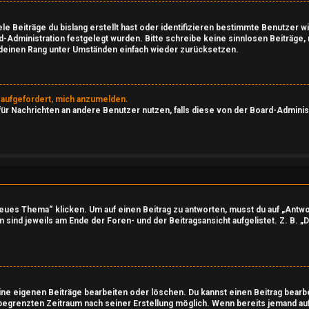
le Beiträge du bislang erstellt hast oder identifizieren bestimmte Benutzer
rd-Administration festgelegt wurden. Bitte schreibe keine sinnlosen Beiträg
d deinen Rang unter Umständen einfach wieder zurücksetzen.
h aufgefordert, mich anzumelden.
 für Nachrichten an andere Benutzer nutzen, falls diese von der Board-Admini
es Thema“ klicken. Um auf einen Beitrag zu antworten, musst du auf „Antwort
 sind jeweils am Ende der Foren- und der Beitragsansicht aufgelistet. Z. B. „
eine eigenen Beiträge bearbeiten oder löschen. Du kannst einen Beitrag bearb
 begrenzten Zeitraum nach seiner Erstellung möglich. Wenn bereits jemand auf 