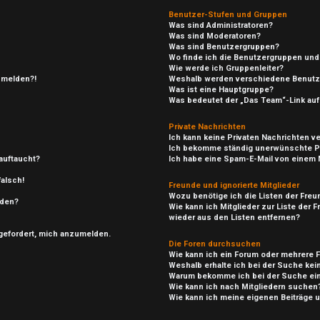
Benutzer-Stufen und Gruppen
Was sind Administratoren?
Was sind Moderatoren?
Was sind Benutzergruppen?
Wo finde ich die Benutzergruppen und 
Wie werde ich Gruppenleiter?
anmelden?!
Weshalb werden verschiedene Benutze
Was ist eine Hauptgruppe?
Was bedeutet der „Das Team“-Link auf 
Private Nachrichten
Ich kann keine Privaten Nachrichten v
Ich bekomme ständig unerwünschte Pr
auftaucht?
Ich habe eine Spam-E-Mail von einem M
falsch!
Freunde und ignorierte Mitglieder
Wozu benötige ich die Listen der Freu
rden?
Wie kann ich Mitglieder zur Liste der 
wieder aus den Listen entfernen?
fgefordert, mich anzumelden.
Die Foren durchsuchen
Wie kann ich ein Forum oder mehrere
Weshalb erhalte ich bei der Suche ke
Warum bekomme ich bei der Suche ein
Wie kann ich nach Mitgliedern suchen
Wie kann ich meine eigenen Beiträge