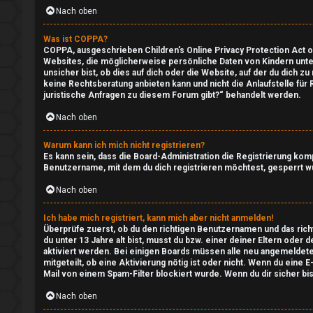
Nach oben
r
i
Was ist COPPA?
e
n
COPPA, ausgeschrieben Children’s Online Privacy Protection Act of
Websites, die möglicherweise persönliche Daten von Kindern unte
n
unsicher bist, ob dies auf dich oder die Website, auf der du dich z
↳
keine Rechtsberatung anbieten kann und nicht die Anlaufstelle für
juristische Anfragen zu diesem Forum gibt?“ behandelt werden.
Nach oben
U
e
Warum kann ich mich nicht registrieren?
n
P
Es kann sein, dass die Board-Administration die Registrierung ko
Benutzername, mit dem du dich registrieren möchtest, gesperrt wu
b
l
Nach oben
e
a
Ich habe mich registriert, kann mich aber nicht anmelden!
a
y
Überprüfe zuerst, ob du den richtigen Benutzernamen und das ric
du unter 13 Jahre alt bist, musst du bzw. einer deiner Eltern oder
n
i
aktiviert werden. Bei einigen Boards müssen alle neu angemeldeten
mitgeteilt, ob eine Aktivierung nötig ist oder nicht. Wenn du ein
t
m
Mail von einem Spam-Filter blockiert wurde. Wenn du dir sicher bi
Nach oben
w
S