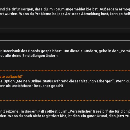
t und die dafür sorgen, dass du im Forum angemeldet bleibst. Außerdem ermö
iert wurden. Wenn du Probleme bei der An- oder Abmeldung hast, kann es helf
 der Datenbank des Boards gespeichert. Um diese zu ändern, gehe in den „Persö
du alle deine Einstellungen ändern.
ste auftaucht?
ine Option „Meinen Online-Status während dieser Sitzung verbergen“. Wenn du
ann als unsichtbarer Besucher gezählt.
 Zeitzone. In diesem Fall solltest du im „Persönlichen Bereich“ die für dich 
. Wenn du noch nicht registriert bist, ist dies ein guter Grund, dies jetzt zu 