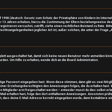
 1998 (deutsch: Gesetz zum Schutz der Privatsphäre von Kindern im Internet 
r 13 Jahren erheben, hierzu die Zustimmung der Eltern beziehungsweise des
u registrieren versuchst, zutrifft, ziehe einen rechtlichen Beistand zu Rate. B
 Rechtsangelegenheiten jeglicher Art ist; außer solchen, die unter der Frage 
mplett ausgeschaltet hat, damit sich keine neuen Benutzer mehr anmelden kön
rden. Um Hilfe zu erhalten, wende dich an die Board-Administration.
htige Passwort eingegeben hast. Wenn diese stimmen, dann gibt es zwei Mög
 deiner Erziehungsberechtigten den Anweisungen folgen, die du erhalten hast. W
 Mitglieder erst freigeschaltet werden – entweder musst du dies selbst erled
e E-Mail erhalten hast, folge den dort enthaltenen Anweisungen. Ansonsten prü
st, dass deine E-Mail-Adresse korrekt eingegeben wurde, dann kontaktiere ei