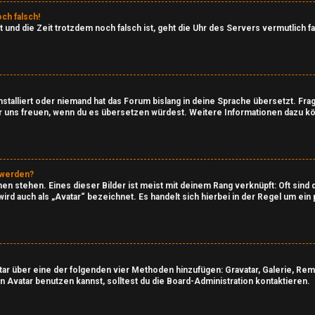
ch falsch!
ast und die Zeit trotzdem noch falsch ist, geht die Uhr des Servers vermutlich 
stalliert oder niemand hat das Forum bislang in deine Sprache übersetzt. Fra
en wir uns freuen, wenn du es übersetzen würdest. Weitere Informationen dazu 
 werden?
n stehen. Eines dieser Bilder ist meist mit deinem Rang verknüpft: Oft sind 
ird auch als „Avatar“ bezeichnet. Es handelt sich hierbei in der Regel um ei
atar über eine der folgenden vier Methoden hinzufügen: Gravatar, Galerie, R
Avatar benutzen kannst, solltest du die Board-Administration kontaktieren.