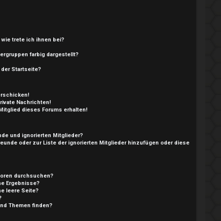
wie trete ich ihnen bei?
rgruppen farbig dargestellt?
der Startseite?
erschicken!
ivate Nachrichten!
itglied dieses Forums erhalten!
nde und ignorierten Mitglieder?
Freunde oder zur Liste der ignorierten Mitglieder hinzufügen oder diese
 Foren durchsuchen?
ine Ergebnisse?
e leere Seite?
?
 und Themen finden?