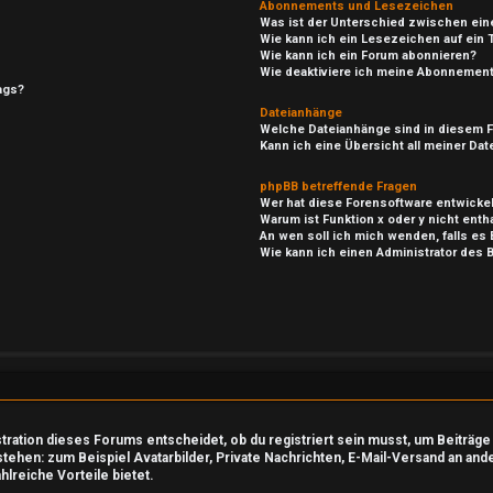
Abonnements und Lesezeichen
Was ist der Unterschied zwischen ei
Wie kann ich ein Lesezeichen auf ein
Wie kann ich ein Forum abonnieren?
Wie deaktiviere ich meine Abonnemen
ags?
Dateianhänge
Welche Dateianhänge sind in diesem 
Kann ich eine Übersicht all meiner Da
phpBB betreffende Fragen
Wer hat diese Forensoftware entwickel
Warum ist Funktion x oder y nicht enth
An wen soll ich mich wenden, falls es
Wie kann ich einen Administrator des 
ration dieses Forums entscheidet, ob du registriert sein musst, um Beiträge zu
stehen: zum Beispiel Avatarbilder, Private Nachrichten, E-Mail-Versand an and
hlreiche Vorteile bietet.