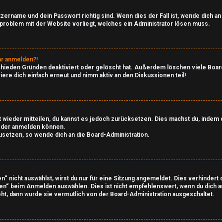
tzername und dein Passwort richtig sind. Wenn dies der Fall ist, wende dich a
nsproblem mit der Website vorliegt, welches ein Administrator lösen muss.
ehr anmelden?!
chieden Gründen deaktiviert oder gelöscht hat. Außerdem löschen viele Board
ere dich einfach erneut und nimm aktiv an den Diskussionen teil!
cht wieder mitteilen, du kannst es jedoch zurücksetzen. Dies machst du, inde
wieder anmelden können.
zusetzen, so wende dich an die Board-Administration.
 nicht auswählst, wirst du nur für eine Sitzung angemeldet. Dies verhinder
en“ beim Anmelden auswählen. Dies ist nicht empfehlenswert, wenn du dich a
eht, dann wurde sie vermutlich von der Board-Administration ausgeschaltet.