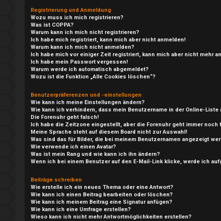
Registrierung und Anmeldung
Wozu muss ich mich registrieren?
Was ist COPPA?
Warum kann ich mich nicht registrieren?
Ich habe mich registriert, kann mich aber nicht anmelden!
Warum kann ich mich nicht anmelden?
Ich habe mich vor einiger Zeit registriert, kann mich aber nicht mehr 
Ich habe mein Passwort vergessen!
Warum werde ich automatisch abgemeldet?
Wozu ist die Funktion „Alle Cookies löschen“?
Benutzerpräferenzen und -einstellungen
Wie kann ich meine Einstellungen ändern?
Wie kann ich verhindern, dass mein Benutzername in der Online-Liste 
Die Forenuhr geht falsch!
e
Ich habe die Zeitzone eingestellt, aber die Forenuhr geht immer noch 
Meine Sprache steht auf diesem Board nicht zur Auswahl!
A
P
Was sind das für Bilder, die bei meinem Benutzernamen angezeigt we
Wie verwende ich einen Avatar?
n
l
Was ist mein Rang und wie kann ich ihn ändern?
Wenn ich bei einem Benutzer auf den E-Mail-Link klicke, werde ich au
m
a
Beiträge schreiben
e
y
Wie erstelle ich ein neues Thema oder eine Antwort?
Wie kann ich einen Beitrag bearbeiten oder löschen?
Wie kann ich meinem Beitrag eine Signatur anfügen?
l
Wie kann ich eine Umfrage erstellen?
↳
Wieso kann ich nicht mehr Antwortmöglichkeiten erstellen?