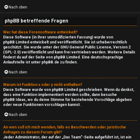
e
Nach oben
P
phpBB betreffende Fragen
l
a
Wer hat diese Forensoftware entwickelt?
Diese Software (in ihrer unmodifizierten Fassung) wurde von
y
phpBB Limited
entwickelt und veröffentlicht. Sie ist urheberrechtlich
geschützt. Sie wurde unter der GNU General Public License, Version 2
(GPL-2.0) veröffentlicht und kann frei vertrieben werden. Weitere Details
R
findest du
auf der Seite von phpBB Limited
. Eine deutschsprachige
Anlaufstelle ist unter
phpBB.de
zu finden.
a
Nach oben
d
Warum ist Funktion x oder y nicht enthalten?
i
Diese Software wurde von phpBB Limited geschrieben. Wenn du denkst,
dass eine Funktion implementiert werden sollte, dann besuche
o
phpBB Ideas
, wo du deine Stimme für bestehende Vorschläge abgeben
oder neue Funktionen vorschlagen kannst.
↳
Nach oben
An wen soll ich mich wenden, falls es Beschwerden oder juristische
Anfragen zu diesem Forum gibt?
N
Jeder Administrator, der auf der „Das Team“-Seite aufgeführt ist, ist ein