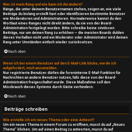
e
Was ist mein Rang und wie kann ich ihn ändern?
n
Ränge, die unter deinem Benutzernamen stehen, zeigen an, wie viele
Beiträge du bislang erstellt hast oder identifizieren bestimmte Benutzer
s
wie Moderatoren und Administratoren. Normalerweise kannst du den
Wortlaut eines Ranges nicht direkt ändern, da sie von der Board-
F
i
Administration festgelegt wurden. Bitte schreibe keine sinnlosen
Beiträge, nur um deinen Rang zu erhöhen — die meisten Boards dulden
A
d
dieses Verhalten nicht und ein Moderator oder Administrator wird deinen
Rang unter Umständen einfach wieder zurücksetzen.
Q
e
Nach oben
↳
Wenn ich bei einem Benutzer auf den E-Mail-Link klicke, werde ich
aufgefordert, mich anzumelden.
Nur registrierte Benutzer dürfen die foreninterne E-Mail-Funktion für
Nachrichten an andere Benutzer nutzen, falls diese von der Board-
Administration freigeschaltet wurde. Diese Maßnahme soll den
e
Missbrauch dieses Systems durch Gäste verhindern.
P
Nach oben
l
Beiträge schreiben
a
Wie erstelle ich ein neues Thema oder eine Antwort?
y
Um ein neues Thema in einem Forum zu eröffnen, musst du auf „Neues
Thema“ klicken. Um auf einen Beitrag zu antworten, musst du auf