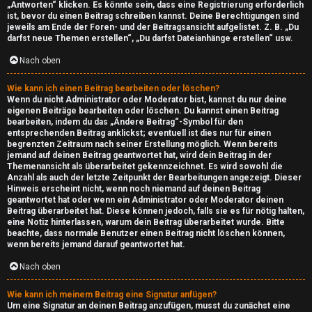
i
„Antworten“ klicken. Es könnte sein, dass eine Registrierung erforderlich
ist, bevor du einen Beitrag schreiben kannst. Deine Berechtigungen sind
jeweils am Ende der Foren- und der Beitragsansicht aufgelistet. Z. B. „Du
m
darfst neue Themen erstellen“, „Du darfst Dateianhänge erstellen“ usw.
W
Nach oben
e
Wie kann ich einen Beitrag bearbeiten oder löschen?
Wenn du nicht Administrator oder Moderator bist, kannst du nur deine
b
eigenen Beiträge bearbeiten oder löschen. Du kannst einen Beitrag
bearbeiten, indem du das „Ändere Beitrag“-Symbol für den
entsprechenden Beitrag anklickst; eventuell ist dies nur für einen
↳
begrenzten Zeitraum nach seiner Erstellung möglich. Wenn bereits
jemand auf deinen Beitrag geantwortet hat, wird dein Beitrag in der
Themenansicht als überarbeitet gekennzeichnet. Es wird sowohl die
Anzahl als auch der letzte Zeitpunkt der Bearbeitungen angezeigt. Dieser
T
Hinweis erscheint nicht, wenn noch niemand auf deinen Beitrag
geantwortet hat oder wenn ein Administrator oder Moderator deinen
S
Beitrag überarbeitet hat. Diese können jedoch, falls sie es für nötig halten,
eine Notiz hinterlassen, warum dein Beitrag überarbeitet wurde. Bitte
beachte, dass normale Benutzer einen Beitrag nicht löschen können,
-
wenn bereits jemand darauf geantwortet hat.
S
Nach oben
e
Wie kann ich meinem Beitrag eine Signatur anfügen?
Um eine Signatur an deinen Beitrag anzufügen, musst du zunächst eine