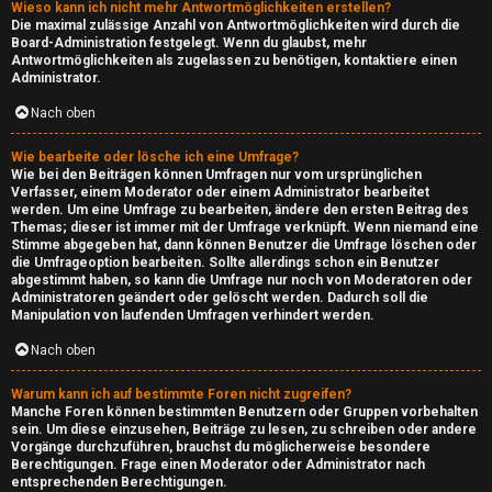
Wieso kann ich nicht mehr Antwortmöglichkeiten erstellen?
d
Die maximal zulässige Anzahl von Antwortmöglichkeiten wird durch die
Board-Administration festgelegt. Wenn du glaubst, mehr
A
Antwortmöglichkeiten als zugelassen zu benötigen, kontaktiere einen
Administrator.
r
Nach oben
e
Wie bearbeite oder lösche ich eine Umfrage?
n
Wie bei den Beiträgen können Umfragen nur vom ursprünglichen
Verfasser, einem Moderator oder einem Administrator bearbeitet
werden. Um eine Umfrage zu bearbeiten, ändere den ersten Beitrag des
a
Themas; dieser ist immer mit der Umfrage verknüpft. Wenn niemand eine
Stimme abgegeben hat, dann können Benutzer die Umfrage löschen oder
die Umfrageoption bearbeiten. Sollte allerdings schon ein Benutzer
↳
abgestimmt haben, so kann die Umfrage nur noch von Moderatoren oder
Administratoren geändert oder gelöscht werden. Dadurch soll die
Manipulation von laufenden Umfragen verhindert werden.
M
Nach oben
i
Warum kann ich auf bestimmte Foren nicht zugreifen?
Manche Foren können bestimmten Benutzern oder Gruppen vorbehalten
n
sein. Um diese einzusehen, Beiträge zu lesen, zu schreiben oder andere
Vorgänge durchzuführen, brauchst du möglicherweise besondere
e
Berechtigungen. Frage einen Moderator oder Administrator nach
entsprechenden Berechtigungen.