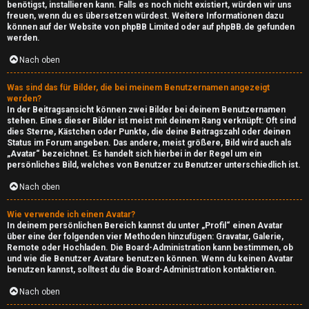
a
benötigst, installieren kann. Falls es noch nicht existiert, würden wir uns
e
freuen, wenn du es übersetzen würdest. Weitere Informationen dazu
y
können auf der Website von
phpBB Limited
oder auf
phpBB.de
gefunden
T
werden.
i
h
Nach oben
m
e
Was sind das für Bilder, die bei meinem Benutzernamen angezeigt
S
werden?
m
In der Beitragsansicht können zwei Bilder bei deinem Benutzernamen
t
stehen. Eines dieser Bilder ist meist mit deinem Rang verknüpft: Oft sind
e
dies Sterne, Kästchen oder Punkte, die deine Beitragszahl oder deinen
r
Status im Forum angeben. Das andere, meist größere, Bild wird auch als
„Avatar“ bezeichnet. Es handelt sich hierbei in der Regel um ein
n
persönliches Bild, welches von Benutzer zu Benutzer unterschiedlich ist.
e
Nach oben
a
S
m
Wie verwende ich einen Avatar?
In deinem persönlichen Bereich kannst du unter „Profil“ einen Avatar
über eine der folgenden vier Methoden hinzufügen: Gravatar, Galerie,
u
Remote oder Hochladen. Die Board-Administration kann bestimmen, ob
↳
und wie die Benutzer Avatare benutzen können. Wenn du keinen Avatar
c
benutzen kannst, solltest du die Board-Administration kontaktieren.
h
Nach oben
I