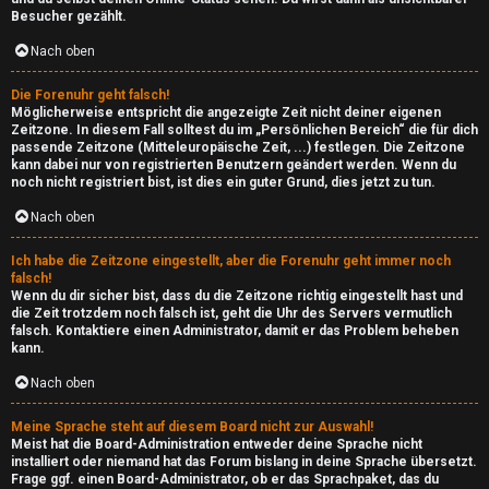
e
l
Besucher gezählt.
T
g
Nach oben
h
e
Die Forenuhr geht falsch!
e
Möglicherweise entspricht die angezeigte Zeit nicht deiner eigenen
m
Zeitzone. In diesem Fall solltest du im „Persönlichen Bereich“ die für dich
m
passende Zeitzone (Mitteleuropäische Zeit, ...) festlegen. Die Zeitzone
e
kann dabei nur von registrierten Benutzern geändert werden. Wenn du
e
noch nicht registriert bist, ist dies ein guter Grund, dies jetzt zu tun.
i
Nach oben
n
n
Ich habe die Zeitzone eingestellt, aber die Forenuhr geht immer noch
falsch!
↳
Wenn du dir sicher bist, dass du die Zeitzone richtig eingestellt hast und
die Zeit trotzdem noch falsch ist, geht die Uhr des Servers vermutlich
A
falsch. Kontaktiere einen Administrator, damit er das Problem beheben
kann.
k
e
Nach oben
t
P
Meine Sprache steht auf diesem Board nicht zur Auswahl!
i
Meist hat die Board-Administration entweder deine Sprache nicht
l
installiert oder niemand hat das Forum bislang in deine Sprache übersetzt.
v
Frage ggf. einen Board-Administrator, ob er das Sprachpaket, das du