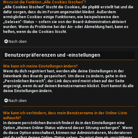
Wozu ist die Funktion „Alle Cookies löschen“?
n
l
„Alle Cookies löschen“ löscht die Cookies, die phpBB erstellt hat und die
dafür sorgen, dass du im Forum angemeldet bleibst. Außerdem
b
a
ermöglichen Cookies einige Funktionen, wie beispielsweise den
„Gelesen“-Status – sofern sie von der Board-Administration aktiviert
wurden. Wenn du Probleme bei der An- oder Abmeldung hast, kann es
e
y
helfen, wenn du die Cookies löscht.
a
Nach oben
↳
n
Benutzerpräferenzen und -einstellungen
t
e
Wie kann ich meine Einstellungen ändern?
w
Wenn du dich registriert hast, werden alle deine Einstellungen in der
P
Datenbank des Boards gespeichert. Um diese zu ändern, gehe in den
„Persönlichen Bereich“; der Link dazu wird meist oben auf der Seite
o
angezeigt, wenn du auf deinen Benutzernamen klickst. Dort kannst du alle
l
deine Einstellungen ändern.
r
a
Nach oben
t
y
Wie kann ich verhindern, dass mein Benutzername in der Online-Liste
e
auftaucht?
A
In deinem persönlichen Bereich findest du in den Einstellungen eine
t
Option „Meinen Online-Status während dieser Sitzung verbergen“. Wenn
l
du diese Option einschaltest, können nur Administratoren, Moderatoren
und du selbst deinen Online-Status sehen. Du wirst dann als unsichtbarer