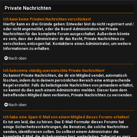
u
Private Nachrichten
r
Ich kann keine Privaten Nachrichten verschicken!
f
Hierfür kann es drei Gründe geben: Entweder bist du nicht registriert und /
oder nicht angemeldet, oder die Board-Administration hat Private
Nachrichten für das komplette Forum ausgeschaltet. Außerdem könnte
↳
es sein, dass der Administrator dir das Recht, Private Nachrichten zu
verschicken, entzogen hat. Kontaktiere einen Administrator, um weitere
Informationen zu erhalten.
N
Nach oben
e
Ich bekomme ständig unerwünschte Private Nachrichten!
Du kannst Private Nachrichten, die dir ein Mitglied sendet, automatisch
r
löschen, indem du in deinem persönlichen Bereich eine entsprechende
Regel erstellst. Falls du belästigende Nachrichten von jemandem erhältst,
so kannst du dies auch einem Administrator melden. Dieser kann dem
d
betreffenden Mitglied dann verbieten, Private Nachrichten zu versenden.
I
Nach oben
n
Ich habe eine Spam-E-Mail von einem Mitglied dieses Forums erhalten!
Es tut uns leid, das zu hören. Das E-Mail-Formular dieses Forums hat
s
einige Sicherheitsvorkehrungen, die Benutzer, die solche Nachrichten
senden, identifizieren sollen. Du solltest einem Administrator die
i
komplette E-Mail, die du bekommen hast, weiterleiten. Dabei ist es ganz