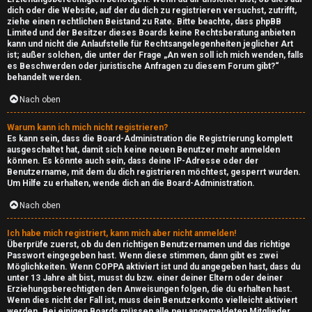
dich oder die Website, auf der du dich zu registrieren versuchst, zutrifft,
ziehe einen rechtlichen Beistand zu Rate. Bitte beachte, dass phpBB
Limited und der Besitzer dieses Boards keine Rechtsberatung anbieten
kann und nicht die Anlaufstelle für Rechtsangelegenheiten jeglicher Art
ist; außer solchen, die unter der Frage „An wen soll ich mich wenden, falls
es Beschwerden oder juristische Anfragen zu diesem Forum gibt?“
behandelt werden.
Nach oben
Warum kann ich mich nicht registrieren?
Es kann sein, dass die Board-Administration die Registrierung komplett
ausgeschaltet hat, damit sich keine neuen Benutzer mehr anmelden
können. Es könnte auch sein, dass deine IP-Adresse oder der
Benutzername, mit dem du dich registrieren möchtest, gesperrt wurden.
Um Hilfe zu erhalten, wende dich an die Board-Administration.
Nach oben
Ich habe mich registriert, kann mich aber nicht anmelden!
Überprüfe zuerst, ob du den richtigen Benutzernamen und das richtige
Passwort eingegeben hast. Wenn diese stimmen, dann gibt es zwei
Möglichkeiten. Wenn
COPPA
aktiviert ist und du angegeben hast, dass du
unter 13 Jahre alt bist, musst du bzw. einer deiner Eltern oder deiner
Erziehungsberechtigten den Anweisungen folgen, die du erhalten hast.
Wenn dies nicht der Fall ist, muss dein Benutzerkonto vielleicht aktiviert
werden. Bei einigen Boards müssen alle neu angemeldeten Mitglieder