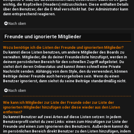
wichtig, die Kopfzeilen (Headers) mitzuschicken. Diese enthalten Details
d
über den Benutzer, der die E-Mail verschickt hat. Der Administrator kann
dann entsprechend reagieren.
e
Nach oben
↳
Freunde und ignorierte Mitglieder
Wozu benötige ich die Listen der Freunde und ignorierten Mitglieder?
Du kannst diese Listen benutzen, um andere Mitglieder des Boards zu
T
verwalten. Mitglieder, die du deiner Freundesliste hinzufügst, werden in
deinem persönlichen Bereich für den schnellen Zugriff aufgelistet. Du
h
siehst dort deren Onlinestatus und kannst ihnen schnell eine Private
Nachricht senden. Abhängig von dem Style, den du verwendest, können
e
Beiträge deiner Freunde auch hervorgehoben sein. Wenn du einen
Benutzer ignorierst, dann siehst du seine Beiträge standardmäßig nicht.
S
Nach oben
h
Wie kann ich Mitglieder zur Liste der Freunde oder zur Liste der
o
ignorierten Mitglieder hinzufügen oder diese wieder aus den Listen
entfernen?
w
Du kannst Benutzer auf zwei Arten auf diese Listen setzen: In jedem
Benutzerprofil siehst du zwei Links: einen zum Hinzufügen zur Liste der
Freunde und einen zum Ignorieren des Benutzers. Außerdem kannst du
im persönlichen Bereich direkt Benutzer zu den Listen hinzufügen, indem