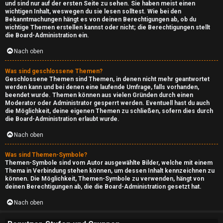
und sind nur auf der ersten Seite zu sehen. Sie haben meist einen
i
wichtigen Inhalt, weswegen du sie lesen solltest. Wie bei den
Bekanntmachungen hängt es von deinen Berechtigungen ab, ob du
v
wichtige Themen erstellen kannst oder nicht; die Berechtigungen stellt
die Board-Administration ein.
[
Nach oben
r
Was sind geschlossene Themen?
e
Geschlossene Themen sind Themen, in denen nicht mehr geantwortet
werden kann und bei denen eine laufende Umfrage, falls vorhanden,
a
beendet wurde. Themen können aus vielen Gründen durch einen
Moderator oder Administrator gesperrt werden. Eventuell hast du auch
d
die Möglichkeit, deine eigenen Themen zu schließen, sofern dies durch
die Board-Administration erlaubt wurde.
o
Nach oben
n
Was sind Themen-Symbole?
Themen-Symbole sind vom Autor ausgewählte Bilder, welche mit einem
l
Thema in Verbindung stehen können, um dessen Inhalt kennzeichnen zu
können. Die Möglichkeit, Themen-Symbole zu verwenden, hängt von
y
deinen Berechtigungen ab, die die Board-Administration gesetzt hat.
]
Nach oben