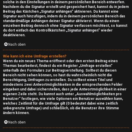
r
solche in den Einstellungen in deinem persönlichen Bereich entwerfen.
Nachdem du die Signatur erstellt und gespeichert hast, kannst du in jedem
v
Beitrag das Kästchen „Signatur anhängen“ aktivieren. Du kannst eine
Signatur auch hinzufügen, indem du in deinem persönlichen Bereich das
e
standardmäßige Anhängen deiner Signatur aktivierst. Wenn du einen
einzelnen Beitrag dennoch ohne Signatur verfassen möchtest, so kannst
r
du dort einfach das Kontrollkästchen „Signatur anhängen“ wieder
deaktivieren.
↳
Nach oben
Wie kann ich eine Umfrage erstellen?
Wenn du ein neues Thema eröffnest oder den ersten Beitrag eines
D
Themas bearbeitest, findest du ein Register „Umfrage erstellen“
unterhalb des Formulars zur Beitragserstellung. Solltest du diesen
Bereich nicht sehen können, so hast du wahrscheinlich nicht die
o
Berechtigung, Umfragen zu erstellen. Du solltest einen Titel und
mindestens zwei Antwortmöglichkeiten in die entsprechenden Felder
w
eingeben und dabei sicherstellen, dass jede Antwortmöglichkeit in einer
eigenen Zeile steht. Du kannst auch unter „Auswahlmöglichkeiten pro
n
Benutzer“ festlegen, wie viele Optionen ein Benutzer auswählen kann,
welches Zeitlimit für die Umfrage gilt (0 bedeutet dabei eine zeitlich
l
unbegrenzte Umfrage) und schließlich, ob die Benutzer ihre Stimme
ändern können.
o
Nach oben
a