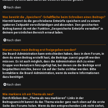
i
n
Nach oben
Was bewirkt die „Speichern“-Schaltfläche beim Schreiben eines Beitrags?
↳
Hiermit kannst du die geschriebene Entwürfe speichern und zu einem
späteren Zeitpunkt vervollständigen und absenden. Den gesicherten
Beitrag kannst du mit der Funktion „Gespeicherte Entwürfe verwalten“ in
deinem persönlichen Bereich erneut laden.
G
Nach oben
a
Warum muss mein Beitrag erst freigegeben werden?
m
Die Board-Administration kann entschieden haben, dass in dem Forum, in
dem du einen Beitrag erstellt hast, die Beiträge zuerst geprüft werden
i
müssen. Es ist auch möglich, dass die Administration dich zu einer
Gruppe von Benutzern hinzugefügt hat, bei denen sie die Beiträge erst
begutachten möchte, bevor sie auf der Seite sichtbar werden. Bitte
n
kontaktiere die Board-Administration, wenn du weitere Informationen
dazu benötigst.
g
Nach oben
↳
Wie markiere ich ein Thema als neu?
Durch Klicken des „Thema als neu markieren“-Links in der
Beitragsansicht kannst du das Thema wieder ganz nach oben auf die erste
Seite des Forums holen. Wenn du den entsprechenden Link nicht siehst,