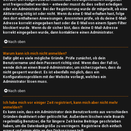
erst freigeschaltet werden – entweder musst du dies selbst erledigen
oder ein Administrator. Bei der Registrierung wurde dir mitgeteilt, ob eine
Aktivierung nötig ist oder nicht. Wenn du eine E-Mail erhalten hast, folge
den dort enthaltenen Anweisungen. Ansonsten prüfe, ob du deine E-Mail-
Adresse korrekt eingegeben hast oder die E-Mail von einem Spam-Filter
blockiert wurde. Wenn du dir sicher bist, dass deine E-Mail-Adresse
korrekt eingegeben wurde, dann kontaktiere einen Administrator.
Nach oben
Warum kann ich mich nicht anmelden?
Dafür gibt es viele mögliche Gründe. Prüfe zunächst, ob dein
Benutzername und dein Passwort richtig sind. Wenn dies der Fall ist,
wende dich an einen Board-Administrator, um sicherzugehen, dass du
nicht gesperrt wurdest. Es ist ebenfalls möglich, dass ein
Konfigurationsproblem mit der Website vorliegt, welches ein
Administrator lösen muss.
Nach oben
Ich habe mich vor einiger Zeit registriert, kann mich aber nicht mehr
anmelden?!
Es kann sein, dass ein Administrator dein Benutzerkonto aus verschieden
Gründen deaktiviert oder gelöscht hat. Außerdem löschen viele Boards
regelmäßig Benutzer, die für längere Zeit keine Beiträge geschrieben
haben, um die Datenbankgröße zu verringern. Registriere dich einfach
erneut und nimm aktiv an den Diskussionen teil!