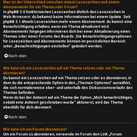
i
Was ist der Unterschied zwischen einem Lesezeichen und einem
Abonnements für ein Thema oder Forum?
c
In phpBB 3.0 funktionierten Lesezeichen ähnlich den Lesezeichen in
Web-Browsern: du bekamst keine Informationen bei einem Update. Seit
phpBB 3.1 ähneln Lesezeichen mehr einem Abonnement: du kannst eine
b
Benachrichtigung erhalten, wenn ein Thema aktualisiert wird.
Abonnements hingegen informieren dich bei einer Aktualisierung eines
o
Themas oder eines Forums des Boards. Die Benachrichtigungsoptionen
für Lesezeichen und Abonnements können im persönlichen Bereich
x
unter „Benachrichtigungen einstellen“ geändert werden.
Nach oben
↳
Wie kann ich ein Lesezeichen auf ein Thema setzen oder ein Thema
abonnieren?
Du kannst ein Lesezeichen auf ein Thema setzen oder es abonnieren, in
W
dem du die entsprechende Option in den „Themen-Optionen“ auswählst,
die sich normalerweise ober- und unterhalb des Diskussionsverlaufs des
e
Themas befinden.
Wenn du bei der Antwort auf ein Thema die Option „Mich benachrichtigen,
b
sobald eine Antwort geschrieben wurde“ aktivierst, wird das Thema
ebenfalls für dich abonniert.
I
Nach oben
n
Wie kann ich ein Forum abonnieren?
Um ein Forum zu abonnieren, verwende im Forum den Link „Forum