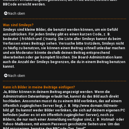
BBCode erreicht werden.
c
Nach oben
↳
Was sind Smileys?
Smileys sind kleine Bilder, die benutzt werden können, um ein Gefühl
auszudrücken. Für jeden Smiley gibt es einen kurzen Code, z. B.
bedeutet :) fröhlich und :( traurig. Die Liste aller Smileys kannst du beim
S
Verfassen eines Beitrags sehen. Versuche bitte trotzdem, Smileys nicht
zu häufig zu benutzen, sie können einen Beitrag schnell unlesbar machen
m
und ein Moderator könnte deshalb deinen Beitrag entsprechend
überarbeiten oder gar komplett löschen. Die Board-Administration kann
a
auch die Anzahl der Smileys begrenzen, die du in einem Beitrag benutzen
kannst.
l
Nach oben
l
Kann ich Bilder in meine Beiträge einfügen?
T
Ja, Bilder können in deinem Beitrag angezeigt werden. Wenn die
Administration Dateianhänge erlaubt hat, kannst du das Bild auch direkt
hochladen. Ansonsten musst du zu einem Bild verlinken, das auf einem
a
öffentlich zugänglichen Server liegt, z. B. http://www.domain.tld/mein-
bild.gif. Du kannst weder Bilder verlinken, die sich auf deinem eigenen PC
l
befinden (außer es ist ein öffentlich zugänglicher Server), noch zu
Bildern, die nur nach einer Anmeldung verfügbar sind, z. B. Hotmail- oder
k
Yahoo-Mailboxen, mit einem Passwort geschützte Seiten usw. Um das
Bild anzuzeigen, benutze den BBCode-Tag „[img]“.