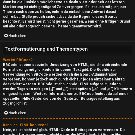
H
dann ist die Funktion möglicherweise deaktiviert oder seit der letzten
Markierung ist nicht genügend Zeit vergangen. Es ist auch möglich, das
i
Thema nach oben zu holen, indem du einfach eine Antwort darauf
schreibst. Stelle jedoch sicher, dass du die Regeln dieses Boards
l
beachtest! Es wird meist nicht gerne gesehen, wenn ohne triftigen Grund
auf alte oder abgeschlossene Themen geantwortet wird.
f
Nach oben
e
Textformatierung und Thementypen
O
Was ist BBCode?
BBCode ist eine spezielle Umsetzung von HTML, die dir weitreichende
f
Formatierungsmöglichkeiten für deinen Text gibt. Die Rechte zur
Verwendung von BBCode werden durch die Board-Administration
f
vergeben, können jedoch auch durch dich für jeden einzelnen Beitrag
deaktiviert werden. BBCode ist ähnlich wie HTML aufgebaut, jedoch
-
werden Tags von eckigen („[“ und „]“) statt spitzen („<“ und „>“) Klammern
eingeschlossen. Weitere Informationen zu BBCode findest du auf einer
speziellen Hilfe-Seite, die von der Seite zur Beitragserstellung aus
T
zugänglich ist.
o
Nach oben
p
Kann ich HTML benutzen?
Nein, es ist nicht möglich, HTML-Code in Beiträgen zu verwenden. Die
i
meisten Formatierungsmöglichkeiten, die HTML bietet, können über