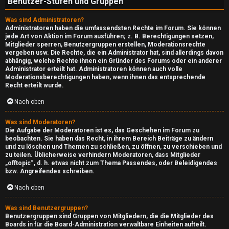
Benutzer-Stufen und Gruppen
↳
Was sind Administratoren?
Administratoren haben die umfassendsten Rechte im Forum. Sie können
G
jede Art von Aktion im Forum ausführen; z. B. Berechtigungen setzen,
Mitglieder sperren, Benutzergruppen erstellen, Moderationsrechte
vergeben usw. Die Rechte, die ein Administrator hat, sind allerdings davon
a
abhängig, welche Rechte ihnen ein Gründer des Forums oder ein anderer
Administrator erteilt hat. Administratoren können auch volle
m
Moderationsberechtigungen haben, wenn ihnen das entsprechende
Recht erteilt wurde.
e
Nach oben
s
Was sind Moderatoren?
T
Die Aufgabe der Moderatoren ist es, das Geschehen im Forum zu
beobachten. Sie haben das Recht, in ihrem Bereich Beiträge zu ändern
o
und zu löschen und Themen zu schließen, zu öffnen, zu verschieben und
zu teilen. Üblicherweise verhindern Moderatoren, dass Mitglieder
d
„offtopic“, d. h. etwas nicht zum Thema Passendes, oder Beleidigendes
bzw. Angreifendes schreiben.
a
Nach oben
y
Was sind Benutzergruppen?
Benutzergruppen sind Gruppen von Mitgliedern, die die Mitglieder des
↳
Boards in für die Board-Administration verwaltbare Einheiten aufteilt.