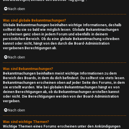
A
Nach oben
r
Was sind globale Bekanntmachungen?
Globale Bekanntmachungen beinhalten wichtige Informationen, deshalb
c
solltest du sie so bald wie möglich lesen. Globale Bekanntmachungen
erscheinen ganz oben in jedem Forum und ebenfalls in deinem
h
persönlichen Bereich. Ob du eine globale Bekanntmachung schreiben
kannst oder nicht, hängt von den durch die Board-Administration
i
vergebenen Berechtigungen ab.
Nach oben
v
Was sind Bekanntmachungen?
↳
Bekanntmachungen beinhalten meist wichtige Informationen zu dem
Bereich des Boards, in dem du dich befindest. Du solltest sie stets lesen.
Bekanntmachungen erscheinen oben auf jeder Seite des Forums, in dem
sie erstellt wurden. Wie bei globalen Bekanntmachungen hängt es von
deinen Berechtigungen ab, ob du Bekanntmachungen erstellen kannst
A
oder nicht. Die Berechtigungen werden von der Board-Administration
vergeben.
r
Nach oben
c
Was sind wichtige Themen?
h
Wichtige Themen eines Forums erscheinen unter den Ankündigungen