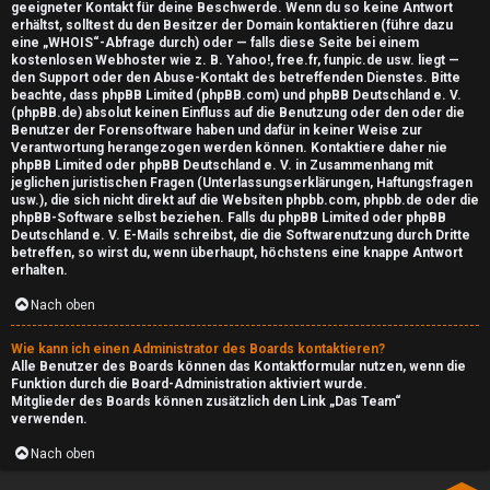
geeigneter Kontakt für deine Beschwerde. Wenn du so keine Antwort
e
erhältst, solltest du den Besitzer der Domain kontaktieren (führe dazu
eine
„WHOIS“-Abfrage
durch) oder — falls diese Seite bei einem
x
kostenlosen Webhoster wie z. B. Yahoo!, free.fr, funpic.de usw. liegt —
den Support oder den Abuse-Kontakt des betreffenden Dienstes. Bitte
beachte, dass phpBB Limited (phpBB.com) und phpBB Deutschland e. V.
C
(phpBB.de)
absolut keinen Einfluss
auf die Benutzung oder den oder die
Benutzer der Forensoftware haben und dafür in keiner Weise zur
a
Verantwortung herangezogen werden können. Kontaktiere daher nie
phpBB Limited oder phpBB Deutschland e. V. in Zusammenhang mit
s
jeglichen juristischen Fragen (Unterlassungserklärungen, Haftungsfragen
usw.), die
sich nicht direkt
auf die Websiten phpbb.com, phpbb.de oder die
t
phpBB-Software selbst beziehen. Falls du phpBB Limited oder phpBB
Deutschland e. V. E-Mails schreibst, die die
Softwarenutzung durch Dritte
betreffen, so wirst du, wenn überhaupt, höchstens eine knappe Antwort
erhalten.
Nach oben
Wie kann ich einen Administrator des Boards kontaktieren?
Alle Benutzer des Boards können das Kontaktformular nutzen, wenn die
Funktion durch die Board-Administration aktiviert wurde.
Mitglieder des Boards können zusätzlich den Link „Das Team“
verwenden.
Nach oben