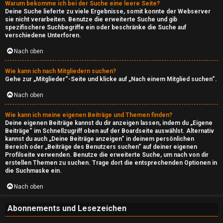
n
Warum bekomme ich bei der Suche eine leere Seite?
Deine Suche lieferte zu viele Ergebnisse, somit konnte der Webserver
sie nicht verarbeiten. Benutze die erweiterte Suche und gib
↳
spezifischere Suchbegriffe ein oder beschränke die Suche auf
verschiedene Unterforen.
Nach oben
L
Wie kann ich nach Mitgliedern suchen?
i
Gehe zur „Mitglieder“-Seite und klicke auf „Nach einem Mitglied suchen“.
g
Nach oben
a
Wie kann ich meine eigenen Beiträge und Themen finden?
Deine eigenen Beiträge kannst du dir anzeigen lassen, indem du „Eigene
Beiträge“ im Schnellzugriff oben auf der Boardseite auswählst. Alternativ
↳
kannst du auch „Deine Beiträge anzeigen“ in deinem persönlichen
Bereich oder „Beiträge des Benutzers suchen“ auf deiner eigenen
Profilseite verwenden. Benutze die erweiterte Suche, um nach von dir
erstellen Themen zu suchen. Trage dort die entsprechenden Optionen in
die Suchmaske ein.
M
Nach oben
u
s
Abonnements und Lesezeichen