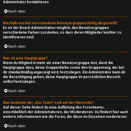
Administrator kontaktieren.
↳
Nach oben
Weshalb werden verschiedene Benutzergruppen farbig dargestellt?
T
Es ist der Board-Administration möglich, den Benutzergruppen
verschiedene Farben zuzuteilen, so dass deren Mitglieder leichter zu
e
identifizieren sind.
c
Nach oben
h
Was ist eine Hauptgruppe?
Wenn du Mitglied in mehr als einer Benutzergruppe bist, dient die
Hauptgruppe dazu, deine Gruppenfarbe sowie den Gruppenrang, der bei
↳
dir standardmäßig angezeigt wird, festzulegen. Ein Administrator kann dir
die Berechtigung geben, deine Hauptgruppe im persönlichen Bereich
selbst festzulegen.
W
Nach oben
e
Was bedeutet der „Das Team“-Link auf der Startseite?
Auf dieser Seite findest du eine Auflistung des Forenteams,
b
einschließlich der Administratoren, der Moderatoren. Du findest hier auch
weitere Informationen wie die Foren, die diese im Einzelnen moderieren.
s
Nach oben