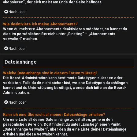
s
abonnieren“, der sich meist am Ende der Seite befindet.
i
Nach oben
d
Wie deaktiviere ich meine Abonnements?
Wenn du mehrere Abonnements deaktivieren möchtest, so kannst du
e
dies im persönlichen Bereich unter „Einstieg“ – „Abonnements
verwalten“ machen.
↳
Nach oben
Dateianhänge
A
Welche Dateianhänge sind in diesem Forum zulässig?
t
Die Board-Administration kann bestimmte Dateitypen zulassen oder
verbieten. Falls du dir nicht sicher bist, welche Dateitypen du anhängen
m
kannst und du Unterstützung benötigst, wende dich bitte an die Board-
Administration.
o
Nach oben
↳
Kann ich eine Übersicht all meiner Dateianhänge erhalten?
Um eine Liste all deiner Dateianhänge zu erhalten, gehe in den
persönlichen Bereich. Dort findest du unter „Einstieg“ einen Punkt
„Dateianhänge verwalten“, über den du eine Liste deiner Dateianhänge
erhalten und diese verwalten kannst.