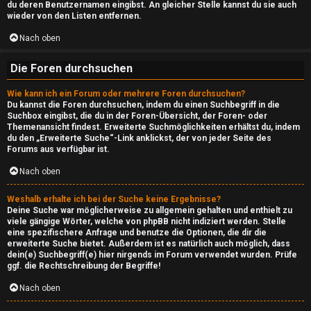
↳
du deren Benutzernamen eingibst. An gleicher Stelle kannst du sie auch
wieder von den Listen entfernen.
Nach oben
R
Die Foren durchsuchen
e
t
Wie kann ich ein Forum oder mehrere Foren durchsuchen?
Du kannst die Foren durchsuchen, indem du einen Suchbegriff in die
r
Suchbox eingibst, die du in der Foren-Übersicht, der Foren- oder
Themenansicht findest. Erweiterte Suchmöglichkeiten erhältst du, indem
du den „Erweiterte Suche“-Link anklickst, der von jeder Seite des
o
Forums aus verfügbar ist.
s
Nach oben
t
Weshalb erhalte ich bei der Suche keine Ergebnisse?
Deine Suche war möglicherweise zu allgemein gehalten und enthielt zu
a
viele gängige Wörter, welche von phpBB nicht indiziert werden. Stelle
eine spezifischere Anfrage und benutze die Optionen, die dir die
t
erweiterte Suche bietet. Außerdem ist es natürlich auch möglich, dass
dein(e) Suchbegriff(e) hier nirgends im Forum verwendet wurden. Prüfe
i
ggf. die Rechtschreibung der Begriffe!
o
Nach oben