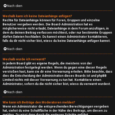
c
Nach oben
r
Weshalb kann ich keine Dateianhänge anfügen?
a
Rechte für Dateianhänge können für Foren, Gruppen und einzelne
Benutzer vergeben werden. Die Board-Administration hat es
f
möglicherweise nicht erlaubt, Dateianhänge in dem Forum anzufügen, in
dem du deinen Beitrag verfassen möchtest, oder nur bestimmte Gruppen
dürfen Dateien hochladen. Du kannst einen Administrator kontaktieren,
t
falls du dir nicht sicher bist, wieso du keine Dateianhänge anfügen kannst.
Nach oben
A
Weshalb wurde ich verwarnt?
l
In jedem Board gibt es eigene Regeln, die meistens von der
Administration festgelegt werden. Wenn du gegen eine dieser Regeln
l
verstoßen hast, kann sie dir eine Verwarnung erteilen. Bitte beachte, dass
dies die Entscheidung der Administration dieses Boards ist und phpBB
g
Limited nichts mit dieser Verwarnung zu tun hat. Kontaktiere einen
Administrator, sofern du die nicht sicher bist, wieso du verwarnt wurdest.
e
Nach oben
m
Wie kann ich Beiträge den Moderatoren melden?
e
Wenn ein Administrator die entsprechenden Berechtigungen vergeben
hat, siehst du eine Schaltfläche in der Nähe des Beitrags, um diesen zu
melden. Du wirst dann durch die weiteren Schritte geführt.