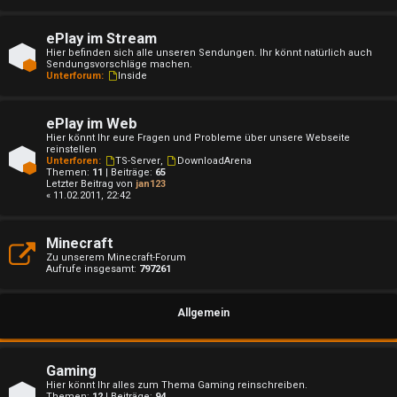
ePlay im Stream
Hier befinden sich alle unseren Sendungen. Ihr könnt natürlich auch
U
Sendungsvorschläge machen.
Unterforum:
Inside
n
b
ePlay im Web
Hier könnt Ihr eure Fragen und Probleme über unsere Webseite
reinstellen
e
Unterforen:
TS-Server
,
DownloadArena
Themen:
11
| Beiträge:
65
a
Letzter Beitrag von
jan123
« 11.02.2011, 22:42
n
Minecraft
t
Zu unserem Minecraft-Forum
Aufrufe insgesamt:
797261
w
o
Allgemein
r
t
Gaming
Hier könnt Ihr alles zum Thema Gaming reinschreiben.
Themen:
12
| Beiträge:
94