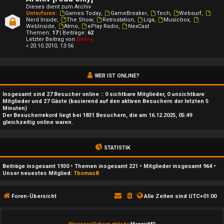
t
Dieses dient zum Archiv
i
Unterforen:
Games Today
,
GameBreaker
,
Tech
,
Websurf
,
Nerd Inside
,
The Show
,
Retrostation
,
Liga
,
Musicbox
,
WebInside
,
Atmo
,
ePlay Radio
,
NexCast
v
Themen:
17
| Beiträge:
62
Letzter Beitrag von
Benny
« 20.10.2010, 13:56
e
T
WER IST ONLINE?
h
Insgesamt sind
27
Besucher online :: 0 sichtbare Mitglieder, 0 unsichtbare
e
Mitglieder und 27 Gäste (basierend auf den aktiven Besuchern der letzten 5
Minuten)
Der Besucherrekord liegt bei
1831
Besuchern, die am 16.12.2025, 05:49
m
gleichzeitig online waren.
e
STATISTIK
n
Beiträge insgesamt
1930
• Themen insgesamt
221
• Mitglieder insgesamt
964
•
Unser neuestes Mitglied:
Thomas8
S
Foren-Übersicht
Alle Zeiten sind
UTC+01:00
u