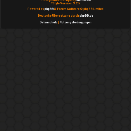
*
HexagonReborn style by
MannixMD
*
Style Version: 3.2.5
c
Powered by
phpBB
® Forum Software © phpBB Limited
h
Deutsche Übersetzung durch
phpBB.de
Datenschutz
|
Nutzungsbedingungen
e
F
A
Q