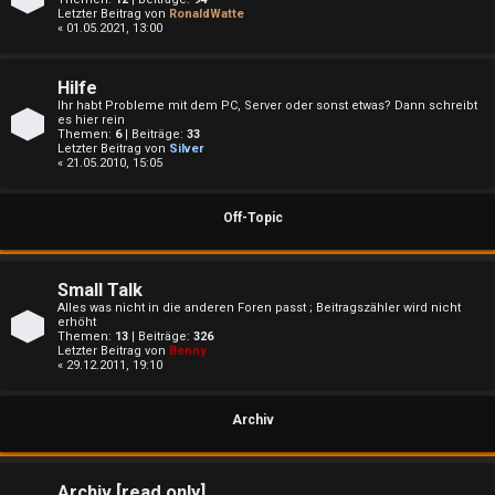
e
Letzter Beitrag von
RonaldWatte
« 01.05.2021, 13:00
t
e
Hilfe
Ihr habt Probleme mit dem PC, Server oder sonst etwas? Dann schreibt
T
es hier rein
Themen:
6
| Beiträge:
33
Letzter Beitrag von
Silver
h
« 21.05.2010, 15:05
e
Off-Topic
m
e
Small Talk
Alles was nicht in die anderen Foren passt ; Beitragszähler wird nicht
n
erhöht
Themen:
13
| Beiträge:
326
Letzter Beitrag von
Benny
« 29.12.2011, 19:10
A
Archiv
k
Archiv [read only]